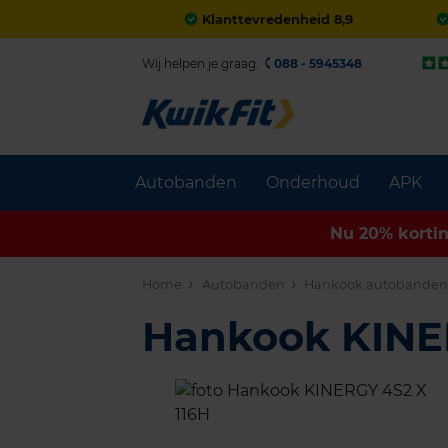
Klanttevredenheid 8,9
Wij helpen je graag.
088 - 5945348
Autobanden
Onderhoud
APK
Nu 20% korti
Home
Autobanden
Hankook autobande
Hankook KINE