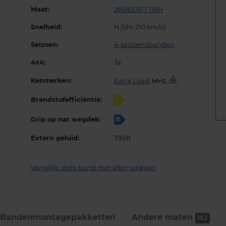
Maat:
265/65 R17 116H
Snelheid:
H (t/m 210 km/u)
Seizoen:
4-seizoensbanden
4x4:
Ja
Kenmerken:
Extra Load
,
,
Brandstofefficiëntie:
C
Grip op nat wegdek:
B
Extern geluid:
73dB
Vergelijk deze band met alternatieven
Bandenmontage­pakketten
Andere maten
152