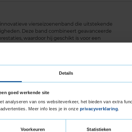
innovatieve vierseizoenenband die uitstekende
andigheden. Deze band combineert geavanceerde
estaties, waardoor hij geschikt is voor een
lusief besneeuwde wegen. Een uitstekende
ijn naar veelzijdige en duurzame autobanden.
Details
 ongeacht het seizoen.
orgt voor efficiënt afvoeren van water, maar
een goed werkende site
 je maximale grip houdt.
t analyseren van ons websiteverkeer, het bieden van extra func
roog als nat wegdek.
advertenties. Meer info lees je in onze
privacyverklaring
.
ra Load (verstevigde band)
Voorkeuren
Statistieken