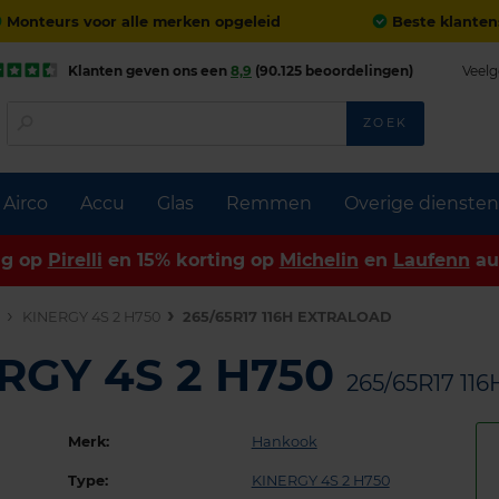
Monteurs voor alle merken opgeleid
Beste klanten
Klanten geven ons een
8,9
(90.125 beoordelingen)
Veelg
ZOEK
Airco
Accu
Glas
Remmen
Overige diensten
ng op
Pirelli
en 15% korting op
Michelin
en
Laufenn
au
n
KINERGY 4S 2 H750
265/65R17 116H EXTRALOAD
RGY 4S 2 H750
265/65R17 11
Merk:
Hankook
Type:
KINERGY 4S 2 H750