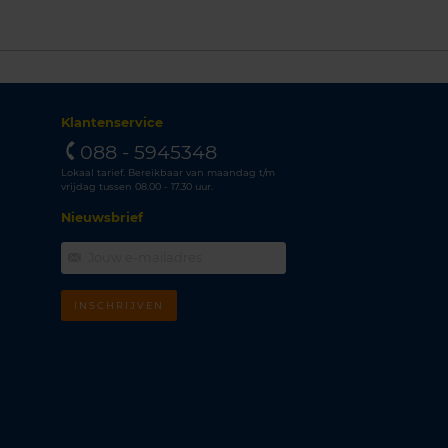
Klantenservice
088 - 5945348
Lokaal tarief. Bereikbaar van maandag t/m
vrijdag tussen 08.00 - 17.30 uur.
Nieuwsbrief
INSCHRIJVEN
m
k