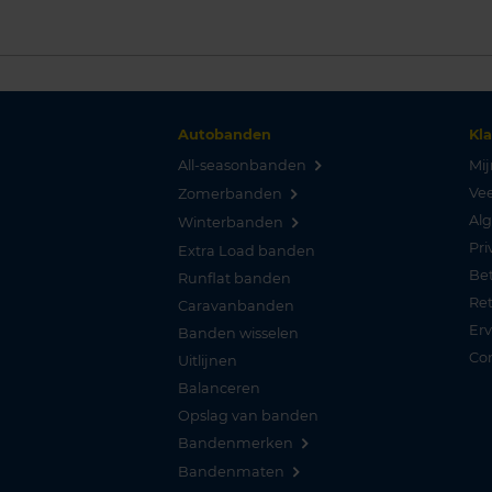
Autobanden
Kl
All-seasonbanden
Mij
Vee
Zomerbanden
Al
Winterbanden
Pri
Extra Load banden
Be
Runflat banden
Re
Caravanbanden
Er
Banden wisselen
Co
Uitlijnen
Balanceren
Opslag van banden
Bandenmerken
Bandenmaten