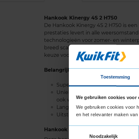
Hankook Kinergy 4S 2 H750
De Hankook Kinergy 4S 2 H750 is een 
prestaties levert in alle weersomst
technologieën voor zomer- en winterpr
breed scala aan omstandigheden, inc
keuze voor bestuurders die op zoek z
Belangrijke eigenschappen
Toestemming
Superieure tractie en prestaties,
Uniek V-vormig loopvlakpatroon z
We gebruiken cookies voor 
ook wegduwen van sneeuw, zodat
Lange levensduur.
We gebruiken cookies voor he
Uitstekende handling op zowel d
en het relevanter maken van 
Toestemmingsselectie
Hankook KINERGY 4S 2 H750 met Ext
Noodzakelijk