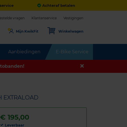
service
Achteraf betalen
estelde vragen
Klantenservice
Vestigingen
Mijn KwikFit
Winkelwagen
Aanbiedingen
E-Bike Service
tobanden!
6H EXTRALOAD
€
195,00
Leverbaar