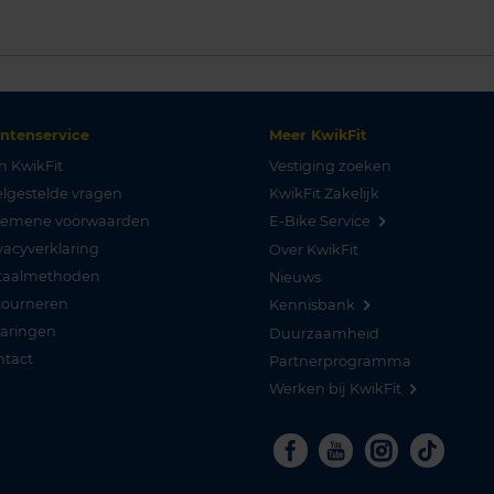
antenservice
Meer KwikFit
n KwikFit
Vestiging zoeken
lgestelde vragen
KwikFit Zakelijk
gemene voorwaarden
E-Bike Service
vacyverklaring
Over KwikFit
taalmethoden
Nieuws
tourneren
Kennisbank
varingen
Duurzaamheid
ntact
Partnerprogramma
Werken bij KwikFit
Facebook
Youtube
Instagra
Tikto