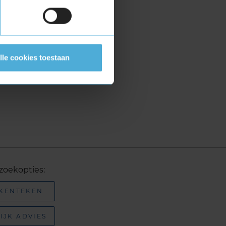
lle cookies toestaan
zoekopties:
 KENTEKEN
IJK ADVIES