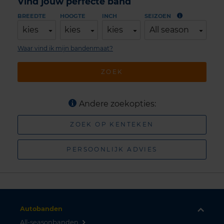
Vind jouw perfecte band
BREEDTE
HOOGTE
INCH
SEIZOEN
kies
kies
kies
All season
Waar vind ik mijn bandenmaat?
ZOEK
Andere zoekopties:
ZOEK OP KENTEKEN
PERSOONLIJK ADVIES
Autobanden
All-seasonbanden