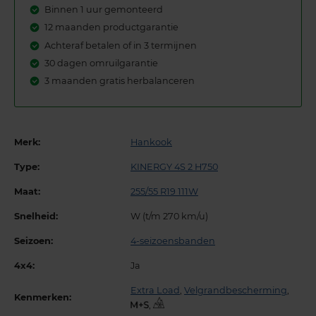
Binnen 1 uur gemonteerd
12 maanden productgarantie
Achteraf betalen of in 3 termijnen
30 dagen omruilgarantie
3 maanden gratis herbalanceren
Merk:
Hankook
Type:
KINERGY 4S 2 H750
Maat:
255/55 R19 111W
Snelheid:
W (t/m 270 km/u)
Seizoen:
4-seizoensbanden
4x4:
Ja
Extra Load
,
Velgrandbescherming
,
Kenmerken:
,