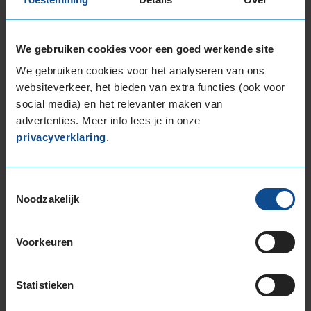
195/55R15 85V
195/60R15 88V
We gebruiken cookies voor een goed werkende site
195/65R15 91H
We gebruiken cookies voor het analyseren van ons
195/65R15 91V
websiteverkeer, het bieden van extra functies (ook voor
195/65R15 95H EXTRALOAD
social media) en het relevanter maken van
205/60R15 91V
advertenties. Meer info lees je in onze
205/60R15 91V
privacyverklaring
.
205/65R15 94H
205/70R15 96T
16-inch banden
Toestemmingsselectie
Noodzakelijk
185/50R16 81H
185/55R16 87V EXTRALOAD
195/45R16 84V EXTRALOAD
Voorkeuren
195/50R16 88V EXTRALOAD
195/55R16 87V
Statistieken
195/55R16 91H EXTRALOAD
195/60R16 93V EXTRALOAD