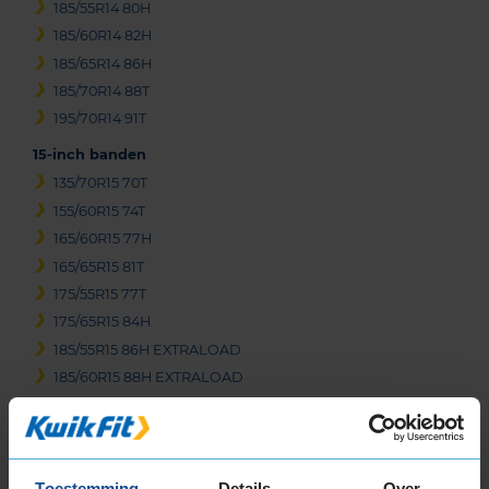
185/55R14 80H
185/60R14 82H
185/65R14 86H
185/70R14 88T
195/70R14 91T
15-inch banden
135/70R15 70T
155/60R15 74T
165/60R15 77H
165/65R15 81T
175/55R15 77T
175/65R15 84H
185/55R15 86H EXTRALOAD
185/60R15 88H EXTRALOAD
185/65R15 88H
185/65R15 92T EXTRALOAD
195/50R15 82V
Toestemming
Details
Over
195/55R15 85V