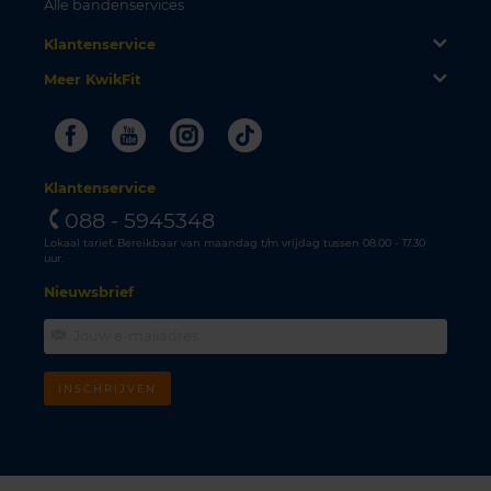
Alle bandenservices
Klantenservice
Meer KwikFit
Facebook
Youtube
Instagram
Tiktok
Klantenservice
088 - 5945348
Lokaal tarief. Bereikbaar van maandag t/m vrijdag tussen 08.00 - 17.30
uur.
Nieuwsbrief
INSCHRIJVEN