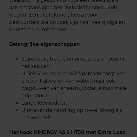
waardoor hij geschikt is voor een breed scala
aan omstandigheden, inclusief besneeuwde
wegen. Een uitstekende keuze voor
bestuurders die op zoek zijn naar veelzijdige en
duurzame autobanden.
Belangrijke eigenschappen
Superieure tractie en prestaties, ongeacht
het seizoen.
Uniek V-vormig loopvlakpatroon zorgt voor
efficiënt afvoeren van water, maar ook
wegduwen van sneeuw, zodat je maximale
grip houdt.
Lange levensduur.
Uitstekende handling op zowel droog als
nat wegdek.
Hankook KINERGY 4S 2 H750 met Extra Load