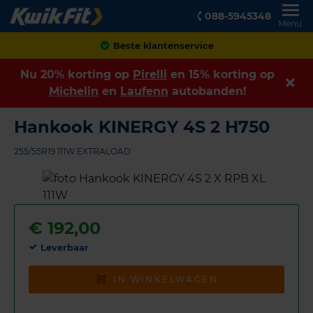
088-5945348
Menu
Achteraf betalen
Nu 20% korting op
Pirelli
en 15% korting op
Michelin
en
Laufenn
autobanden!
Hankook KINERGY 4S 2 H750
255/55R19 111W EXTRALOAD
€
192,00
Leverbaar
IN WINKELWAGEN