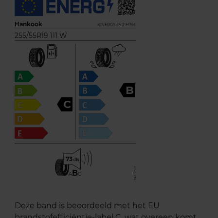
Hankook
KINERGY 4S 2 H750
255/55R19 111 W
B
C
73
B
A
C
Deze band is beoordeeld met het EU
brandstofefficiëntie-label C, wat overeen komt