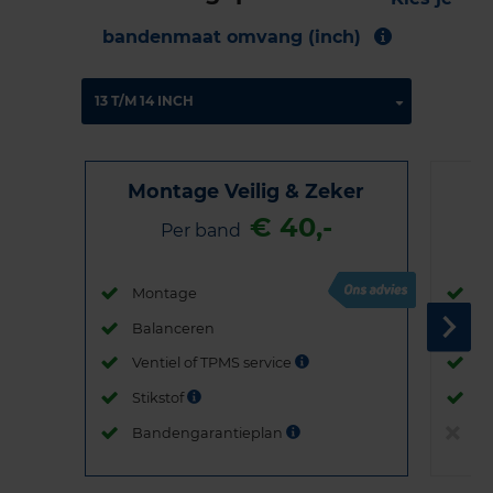
bandenmaat omvang (inch)
Montage Veilig & Zeker
€ 40,-
Per band
Montage
M
Balanceren
B
Ventiel of TPMS service
Ve
Stikstof
St
Bandengarantieplan
B