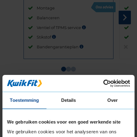
Montage
M
Balanceren
B
Ventiel of TPMS service
Ve
Stikstof
St
Bandengarantieplan
B
Item
1
of
3
Toestemming
Details
Over
We gebruiken cookies voor een goed werkende site
Beschikbare bandenmaten
We gebruiken cookies voor het analyseren van ons
14-inch banden