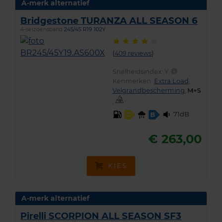
A-merk alternatief
Bridgestone TURANZA ALL SEASON 6
4-seizoensband
245/45 R19 102Y
(
409 reviews
)
Snelheidsindex:
Y
Kenmerken:
Extra Load
,
Velgrandbescherming
,
,
71dB
C
B
€ 263,00
KIES
A-merk alternatief
Pirelli SCORPION ALL SEASON SF3