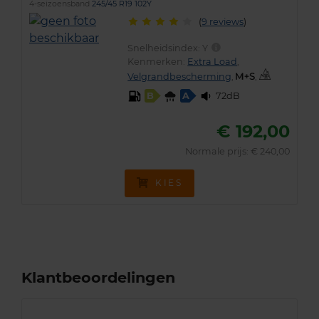
4-seizoensband
245/45 R19 102Y
(
9 reviews
)
Snelheidsindex:
Y
Kenmerken:
Extra Load
,
Velgrandbescherming
,
,
72dB
B
A
€ 192,00
Normale prijs: € 240,00
KIES
Klantbeoordelingen