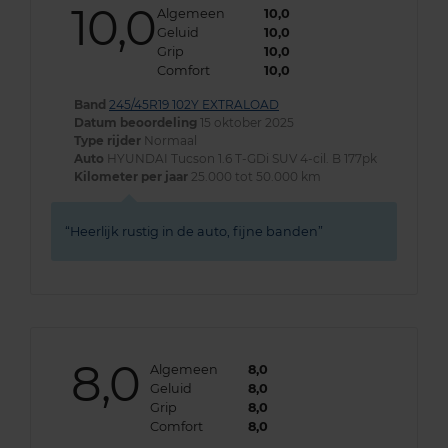
10,0
Algemeen
10,0
Geluid
10,0
Grip
10,0
Comfort
10,0
Band
245/45R19 102Y EXTRALOAD
Datum beoordeling
15 oktober 2025
Type rijder
Normaal
Auto
HYUNDAI Tucson 1.6 T-GDi SUV 4-cil. B 177pk
Kilometer per jaar
25.000 tot 50.000 km
Heerlijk rustig in de auto, fijne banden
8,0
Algemeen
8,0
Geluid
8,0
Grip
8,0
Comfort
8,0