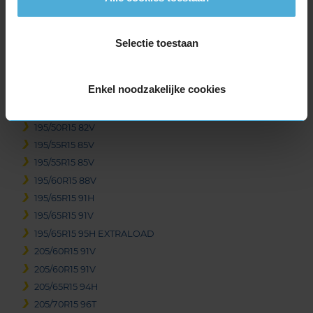
165/65R15 81T
175/55R15 77T
175/65R15 84H
Selectie toestaan
185/55R15 86H EXTRALOAD
185/60R15 88H EXTRALOAD
Enkel noodzakelijke cookies
185/65R15 88H
185/65R15 92T EXTRALOAD
195/50R15 82V
195/55R15 85V
195/55R15 85V
195/60R15 88V
195/65R15 91H
195/65R15 91V
195/65R15 95H EXTRALOAD
205/60R15 91V
205/60R15 91V
205/65R15 94H
205/70R15 96T