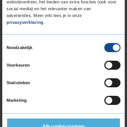
websiteverkeer, het bieden van extra functies (ook voor
155/65R14 75T
social media) en het relevanter maken van
165/60R14 75H
advertenties. Meer info lees je in onze
165/65R14 79T
privacyverklaring
.
165/70R14 85T EXTRALOAD
175/65R14 82T
175/65R14 86H EXTRALOAD
Toestemmingsselectie
175/70R14 88T EXTRALOAD
Noodzakelijk
175/80R14 88T
185/55R14 80H
Voorkeuren
185/60R14 82H
185/65R14 86H
Statistieken
185/70R14 88T
195/70R14 91T
15-inch banden
Marketing
135/70R15 70T
155/60R15 74T
165/60R15 77H
Alle cookies toestaan