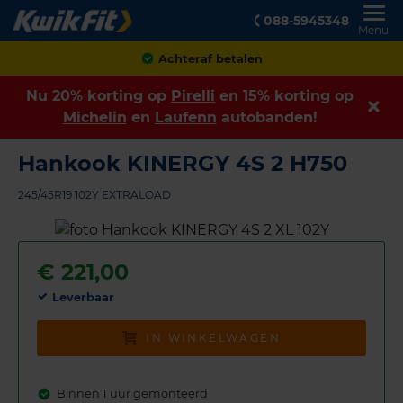
088-5945348
Menu
Achteraf betalen
Nu 20% korting op
Pirelli
en 15% korting op
Michelin
en
Laufenn
autobanden!
Hankook KINERGY 4S 2 H750
245/45R19 102Y EXTRALOAD
€
221,00
Leverbaar
IN WINKELWAGEN
Binnen 1 uur gemonteerd