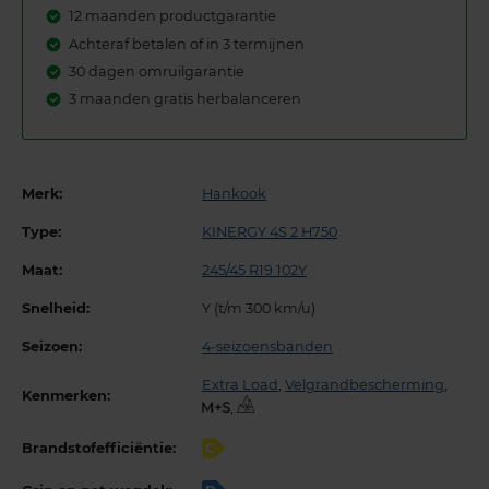
12 maanden productgarantie
Achteraf betalen of in 3 termijnen
30 dagen omruilgarantie
3 maanden gratis herbalanceren
Merk:
Hankook
Type:
KINERGY 4S 2 H750
Maat:
245/45 R19 102Y
Snelheid:
Y (t/m 300 km/u)
Seizoen:
4-seizoensbanden
Extra Load
,
Velgrandbescherming
,
Kenmerken:
,
Brandstofefficiëntie:
C