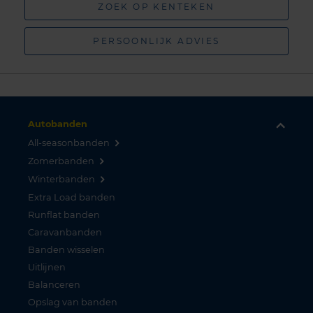
ZOEK OP KENTEKEN
PERSOONLIJK ADVIES
Autobanden
All-seasonbanden
Zomerbanden
Winterbanden
Extra Load banden
Runflat banden
Caravanbanden
Banden wisselen
Uitlijnen
Balanceren
Opslag van banden