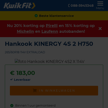
088-5945348
Menu
Beste klantenservice
Nu 20% korting op
Pirelli
en 15% korting op
Michelin
en
Laufenn
autobanden!
Hankook KINERGY 4S 2 H750
265/60R18 114V EXTRALOAD
€
183,00
Leverbaar
IN WINKELWAGEN
Binnen 1 uur gemonteerd