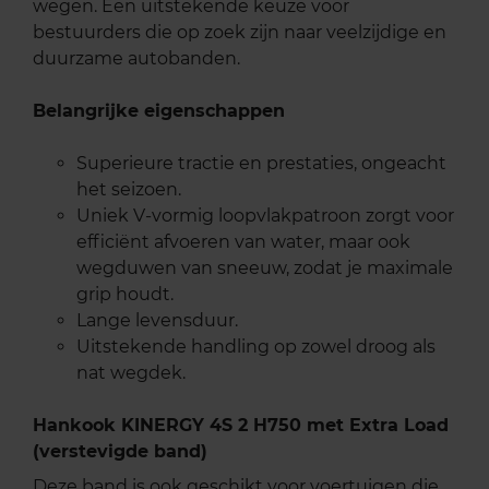
wegen. Een uitstekende keuze voor
bestuurders die op zoek zijn naar veelzijdige en
duurzame autobanden.
Belangrijke eigenschappen
Superieure tractie en prestaties, ongeacht
het seizoen.
Uniek V-vormig loopvlakpatroon zorgt voor
efficiënt afvoeren van water, maar ook
wegduwen van sneeuw, zodat je maximale
grip houdt.
Lange levensduur.
Uitstekende handling op zowel droog als
nat wegdek.
Hankook KINERGY 4S 2 H750 met Extra Load
(verstevigde band)
Deze band is ook geschikt voor voertuigen die