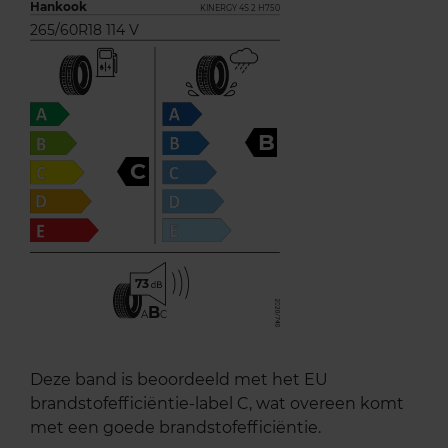
Hankook
KINERGY 4S 2 H750
265/60R18 114 V
B
C
73
B
A
C
Deze band is beoordeeld met het EU
brandstofefficiëntie-label C, wat overeen komt
met een goede brandstofefficiëntie.