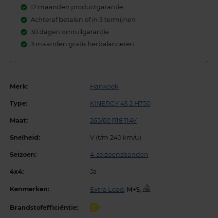
12 maanden productgarantie
Achteraf betalen of in 3 termijnen
30 dagen omruilgarantie
3 maanden gratis herbalanceren
Merk:
Hankook
Type:
KINERGY 4S 2 H750
Maat:
265/60 R18 114V
Snelheid:
V (t/m 240 km/u)
Seizoen:
4-seizoensbanden
4x4:
Ja
Kenmerken:
Extra Load
,
,
Brandstofefficiëntie:
C