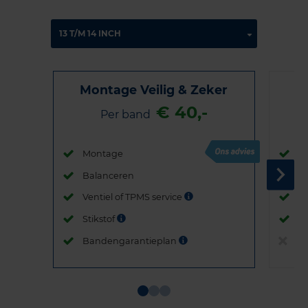
Montage Veilig & Zeker
€ 40,-
Per band
Montage
M
Balanceren
B
Ventiel of TPMS service
Ve
Stikstof
St
Bandengarantieplan
B