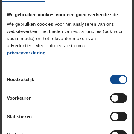
195/60R15 88V
195/65R15 91H
We gebruiken cookies voor een goed werkende site
195/65R15 91V
We gebruiken cookies voor het analyseren van ons
195/65R15 95H EXTRALOAD
websiteverkeer, het bieden van extra functies (ook voor
205/60R15 91V
social media) en het relevanter maken van
205/60R15 91V
advertenties. Meer info lees je in onze
205/65R15 94H
privacyverklaring
.
205/70R15 96T
16-inch banden
185/50R16 81H
Toestemmingsselectie
Noodzakelijk
185/55R16 87V EXTRALOAD
195/45R16 84V EXTRALOAD
195/50R16 88V EXTRALOAD
Voorkeuren
195/55R16 87V
195/55R16 91H EXTRALOAD
Statistieken
195/60R16 93V EXTRALOAD
205/45R16 83H
205/55R16 94H EXTRALOAD