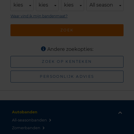
kies
kies
kies
All season
Waar vind ik mijn bandenmaat?
ZOEK
Andere zoekopties:
ZOEK OP KENTEKEN
PERSOONLIJK ADVIES
Autobanden
All-seasonbanden
Zomerbanden