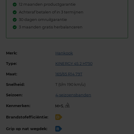
12 maanden productgarantie
Achteraf betalen of in 3 termijnen
30 dagen omruilgarantie
3 maanden gratis herbalanceren
Merk:
Hankook
Type:
KINERGY 4S 2 H750
Maat:
165/65 R14 79T
Snelheid:
T (t/m 190 km/u)
Seizoen:
4-seizoensbanden
Kenmerken:
,
Brandstofefficiëntie:
D
Grip op nat wegdek:
B