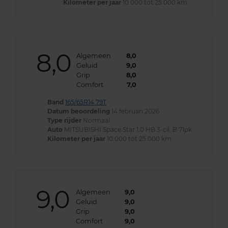
Kilometer per jaar
10.000 tot 25.000 km
8,0
Algemeen
8,0
Geluid
9,0
Grip
8,0
Comfort
7,0
Band
165/65R14 79T
Datum beoordeling
14 februari 2026
Type rijder
Normaal
Auto
MITSUBISHI Space Star 1.0 HB 3-cil. B 71pk
Kilometer per jaar
10.000 tot 25.000 km
9,0
Algemeen
9,0
Geluid
9,0
Grip
9,0
Comfort
9,0