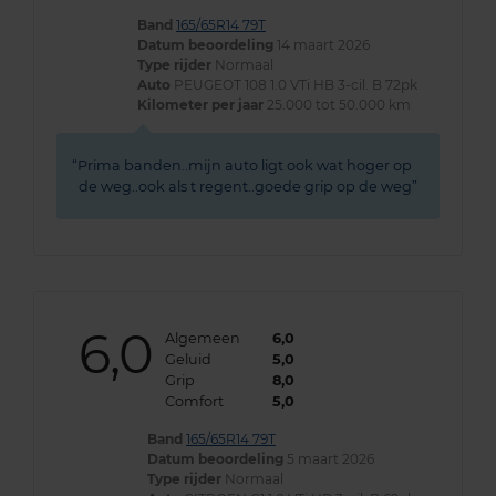
Band
165/65R14 79T
Datum beoordeling
14 maart 2026
Type rijder
Normaal
Auto
PEUGEOT 108 1.0 VTi HB 3-cil. B 72pk
Kilometer per jaar
25.000 tot 50.000 km
Prima banden..mijn auto ligt ook wat hoger op
de weg..ook als t regent..goede grip op de weg
6,0
Algemeen
6,0
Geluid
5,0
Grip
8,0
Comfort
5,0
Band
165/65R14 79T
Datum beoordeling
5 maart 2026
Type rijder
Normaal