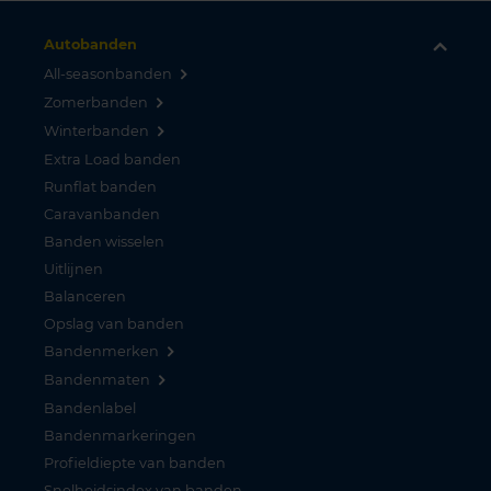
Autobanden
All-seasonbanden
Zomerbanden
Winterbanden
Extra Load banden
Runflat banden
Caravanbanden
Banden wisselen
Uitlijnen
Balanceren
Opslag van banden
Bandenmerken
Bandenmaten
Bandenlabel
Bandenmarkeringen
Profieldiepte van banden
Snelheidsindex van banden