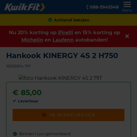
088-5945348
Menu
Achteraf betalen
Nu 20% korting op
Pirelli
en 15% korting op
Michelin
en
Laufenn
autobanden!
Hankook KINERGY 4S 2 H750
165/65R14 79T
€
85,00
Leverbaar
IN WINKELWAGEN
Binnen 1 uur gemonteerd