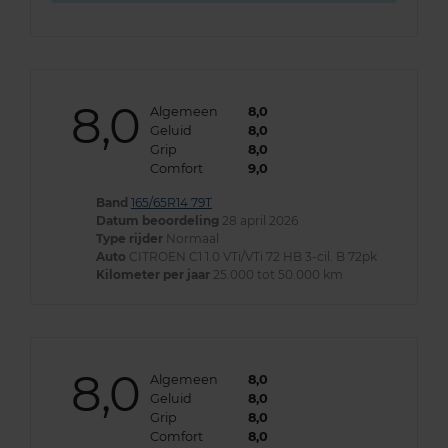
8,0
Algemeen
8,0
Geluid
8,0
Grip
8,0
Comfort
9,0
Band
165/65R14 79T
Datum beoordeling
28 april 2026
Type rijder
Normaal
Auto
CITROEN C1 1.0 VTi/VTi 72 HB 3-cil. B 72pk
Kilometer per jaar
25.000 tot 50.000 km
8,0
Algemeen
8,0
Geluid
8,0
Grip
8,0
Comfort
8,0