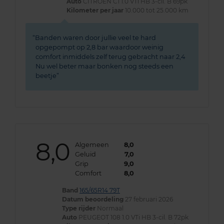
Auto
CITROEN C1 1.0 VTi HB 3-cil. B 69pk
Kilometer per jaar
10.000 tot 25.000 km
Banden waren door jullie veel te hard
opgepompt op 2,8 bar waardoor weinig
comfort inmiddels zelf terug gebracht naar 2,4
Nu wel beter maar bonken nog steeds een
beetje
8,0
Algemeen
8,0
Geluid
7,0
Grip
9,0
Comfort
8,0
Band
165/65R14 79T
Datum beoordeling
27 februari 2026
Type rijder
Normaal
Auto
PEUGEOT 108 1.0 VTi HB 3-cil. B 72pk