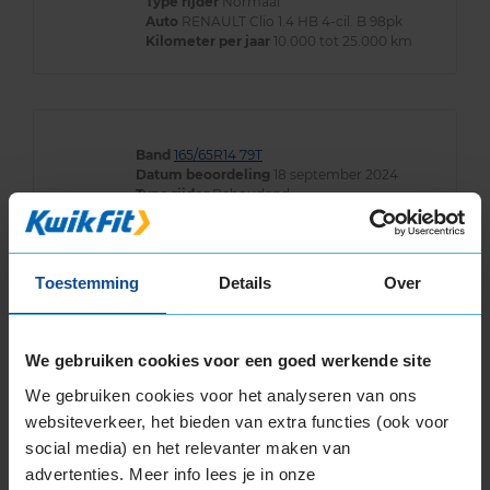
Type rijder
Normaal
Auto
RENAULT Clio 1.4 HB 4-cil. B 98pk
Kilometer per jaar
10.000 tot 25.000 km
Band
165/65R14 79T
Datum beoordeling
18 september 2024
Type rijder
Behoudend
Auto
PEUGEOT 108 1.0 VTi HB 3-cil. B 69pk
Kilometer per jaar
10.000 tot 25.000 km
Toestemming
Details
Over
Vraag me af of ze wel goed gebalanceerd zijn
want er zijn continue trillingen die er met de
vorige banden absoluut niet waren
We gebruiken cookies voor een goed werkende site
We gebruiken cookies voor het analyseren van ons
websiteverkeer, het bieden van extra functies (ook voor
social media) en het relevanter maken van
Meer beoordelingen tonen
advertenties. Meer info lees je in onze