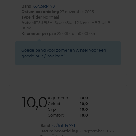
Band
165/65R14 79T
Datum beoordeling
27 november 2025
Type rijder
Normaal
Auto
MITSUBISHI Space Star 1.2 Mivec HB 3-cil. B
80pk
Kilometer per jaar
25.000 tot 50.000 km
Goede band voor zomer en winter voor een
goede prijs / kwaliteit.
10,0
Algemeen
10,0
Geluid
10,0
Grip
10,0
Comfort
10,0
Band
165/65R14 79T
Datum beoordeling
30 september 2025