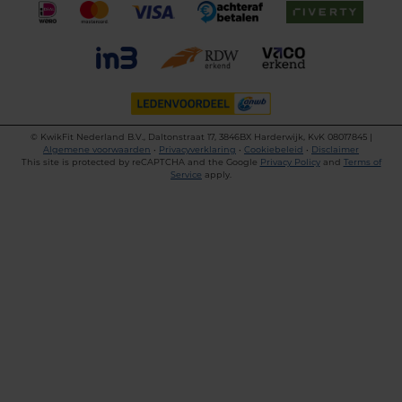
©
KwikFit Nederland B.V., Daltonstraat 17, 3846BX Harderwijk, KvK 08017845 |
Algemene voorwaarden
•
Privacyverklaring
•
Cookiebeleid
•
Disclaimer
This site is protected by reCAPTCHA and the Google
Privacy Policy
and
Terms of
Service
apply.