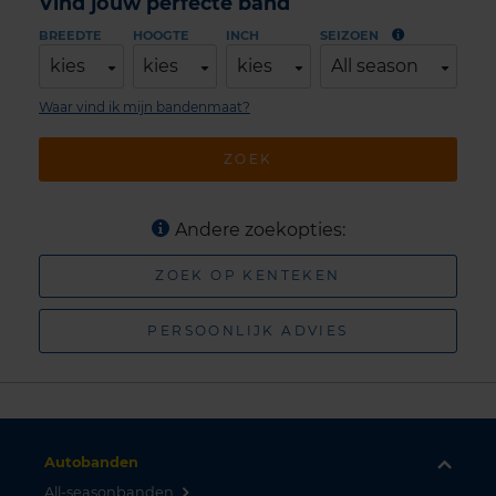
Vind jouw perfecte band
BREEDTE
HOOGTE
INCH
SEIZOEN
kies
kies
kies
All season
Waar vind ik mijn bandenmaat?
ZOEK
Andere zoekopties:
ZOEK OP KENTEKEN
PERSOONLIJK ADVIES
Autobanden
All-seasonbanden