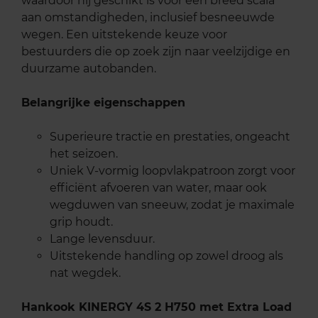
waardoor hij geschikt is voor een breed scala
aan omstandigheden, inclusief besneeuwde
wegen. Een uitstekende keuze voor
bestuurders die op zoek zijn naar veelzijdige en
duurzame autobanden.
Belangrijke eigenschappen
Superieure tractie en prestaties, ongeacht
het seizoen.
Uniek V-vormig loopvlakpatroon zorgt voor
efficiënt afvoeren van water, maar ook
wegduwen van sneeuw, zodat je maximale
grip houdt.
Lange levensduur.
Uitstekende handling op zowel droog als
nat wegdek.
Hankook KINERGY 4S 2 H750 met Extra Load