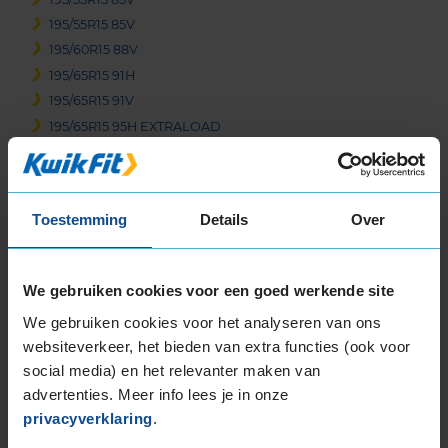
195/55R15 85V
195/60R15 88V
195/65R15 91H
195/65R15 91V
195/65R15 95H EXTRALOAD
205/60R15 91V
205/60R15 91V
205/65R15 94H
Toestemming
Details
Over
205/70R15 96T
16-inch banden
185/50R16 81H
We gebruiken cookies voor een goed werkende site
185/55R16 87V EXTRALOAD
We gebruiken cookies voor het analyseren van ons
195/45R16 84V EXTRALOAD
websiteverkeer, het bieden van extra functies (ook voor
195/50R16 88V EXTRALOAD
social media) en het relevanter maken van
195/55R16 87V
advertenties. Meer info lees je in onze
195/55R16 91H EXTRALOAD
privacyverklaring
.
195/60R16 93V EXTRALOAD