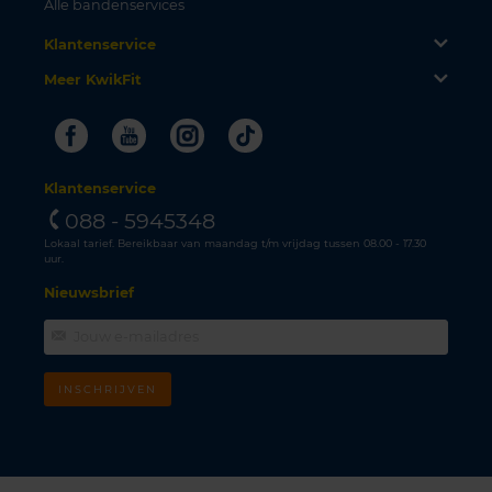
Alle bandenservices
Klantenservice
Meer KwikFit
Facebook
Youtube
Instagram
Tiktok
Klantenservice
088 - 5945348
Lokaal tarief. Bereikbaar van maandag t/m vrijdag tussen 08.00 - 17.30
uur.
Nieuwsbrief
INSCHRIJVEN