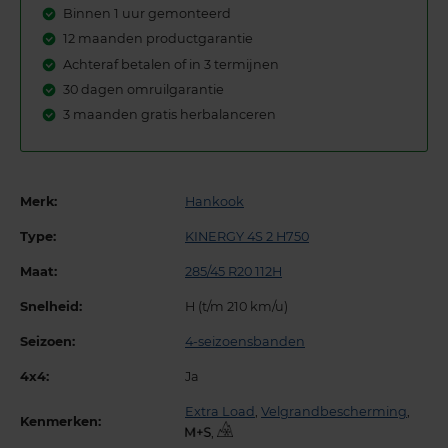
Binnen 1 uur gemonteerd
12 maanden productgarantie
Achteraf betalen of in 3 termijnen
30 dagen omruilgarantie
3 maanden gratis herbalanceren
Merk:
Hankook
Type:
KINERGY 4S 2 H750
Maat:
285/45 R20 112H
Snelheid:
H (t/m 210 km/u)
Seizoen:
4-seizoensbanden
4x4:
Ja
Extra Load
,
Velgrandbescherming
,
Kenmerken:
,