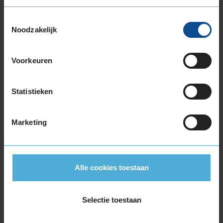
205/45R16 83H
Toestemmingsselectie
205/55R16 94H EXTRALOAD
Noodzakelijk
205/55R16 94V EXTRALOAD
205/55R16 94W EXTRALOAD RUNFLAT
205/60R16 96H EXTRALOAD
Voorkeuren
205/60R16 96V EXTRALOAD
205/65R16 95H
Statistieken
215/45R16 90V EXTRALOAD
215/55R16 97V EXTRALOAD
Marketing
215/55R16 97W EXTRALOAD
215/60R16 99V EXTRALOAD
215/65R16 102V EXTRALOAD
215/70R16 100H
Alle cookies toestaan
225/55R16 99W EXTRALOAD
225/60R16 102W EXTRALOAD
235/60R16 104V EXTRALOAD
Selectie toestaan
17-inch banden