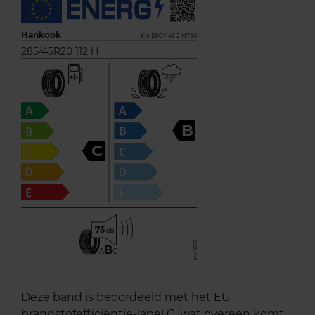
Hankook
KINERGY 4S 2 H750
285/45R20 112 H
B
C
75
B
A
C
Deze band is beoordeeld met het EU
brandstofefficiëntie-label C, wat overeen komt