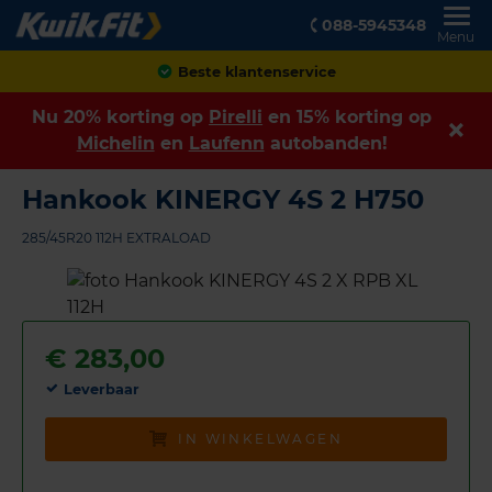
088-5945348
Menu
Achteraf betalen
Nu 20% korting op
Pirelli
en 15% korting op
Michelin
en
Laufenn
autobanden!
Hankook KINERGY 4S 2 H750
285/45R20 112H EXTRALOAD
€
283,00
Leverbaar
IN WINKELWAGEN