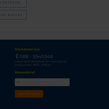
 KENTEKEN
IJK ADVIES
Klantenservice
088 - 5945348
Lokaal tarief. Bereikbaar van maandag t/m
vrijdag tussen 08.00 - 17.30 uur.
Nieuwsbrief
INSCHRIJVEN