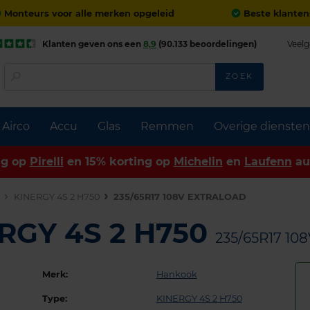
Monteurs voor alle merken opgeleid
Beste klanten
Klanten geven ons een
8,9
(90.133 beoordelingen)
Veelg
ZOEK
Airco
Accu
Glas
Remmen
Overige diensten
ng op
Pirelli
en 15% korting op
Michelin
en
Laufenn
au
n
KINERGY 4S 2 H750
235/65R17 108V EXTRALOAD
RGY 4S 2 H750
235/65R17 1
Merk:
Hankook
Type:
KINERGY 4S 2 H750