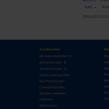
BREEDTE
HOOG
kies
kie
Waar vind ik mij
Autobanden
Kl
All-seasonbanden
Mij
Vee
Zomerbanden
Al
Winterbanden
Pri
Extra Load banden
Be
Runflat banden
Re
Caravanbanden
Er
Banden wisselen
Co
Uitlijnen
Balanceren