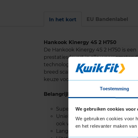
EU Bandenlabel
In het kort
Hankook Kinergy 4S 2 H750
De Hankook Kinergy 4S 2 H750 is een 
prestaties levert in alle weersomst
technologieën voor zomer- en winterpr
breed scala aan omstandigheden, inc
keuze voor bestuurders die op zoek z
Toestemming
Belangrijke eigenschappen
Superieure tractie en prestaties,
We gebruiken cookies voor 
Uniek V-vormig loopvlakpatroon z
We gebruiken cookies voor he
ook wegduwen van sneeuw, zodat
en het relevanter maken van 
Lange levensduur.