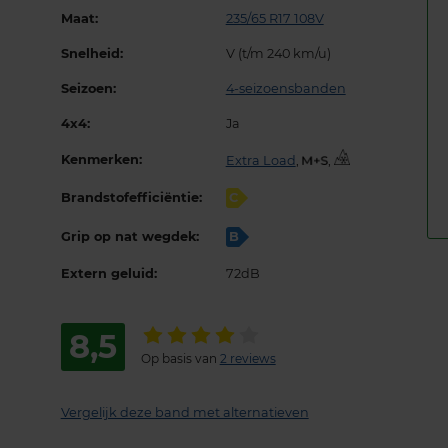
Maat:
235/65 R17 108V
Snelheid:
V (t/m 240 km/u)
Seizoen:
4-seizoensbanden
4x4:
Ja
Kenmerken:
Extra Load
,
,
Brandstofefficiëntie:
C
Grip op nat wegdek:
B
Extern geluid:
72dB
8,5
Op basis van
2 reviews
Vergelijk deze band met alternatieven