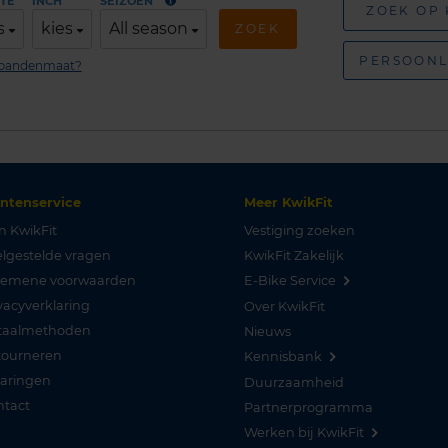
TE
INCH
SEIZOEN
ZOEK OP
s
kies
All season
ZOEK
PERSOONL
n bandenmaat?
antenservice
Meer KwikFit
n KwikFit
Vestiging zoeken
lgestelde vragen
KwikFit Zakelijk
gemene voorwaarden
E-Bike Service
vacyverklaring
Over KwikFit
taalmethoden
Nieuws
tourneren
Kennisbank
varingen
Duurzaamheid
ntact
Partnerprogramma
Werken bij KwikFit