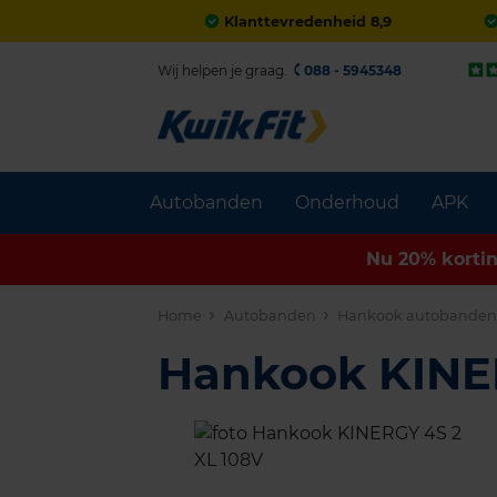
Klanttevredenheid 8,9
Wij helpen je graag.
088 - 5945348
Autobanden
Onderhoud
APK
Nu 20% korti
Home
Autobanden
Hankook autobande
Hankook KINE