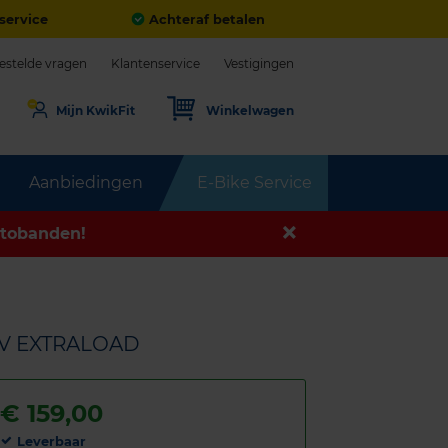
service
Achteraf betalen
estelde vragen
Klantenservice
Vestigingen
Mijn KwikFit
Winkelwagen
Aanbiedingen
E-Bike Service
tobanden!
08V EXTRALOAD
€
159,00
Leverbaar