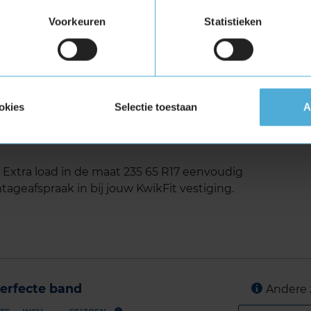
roog als nat wegdek.
Voorkeuren
Statistieken
ra Load (verstevigde band)
tuigen die banden met een hoger
vigde banden zijn te herkennen aan het
okies
Selectie toestaan
A
750 Extra load in de maat 235
xtra load in de maat 235 65 R17 eenvoudig
tageafspraak in bij jouw KwikFit vestiging.
erfecte band
Andere 