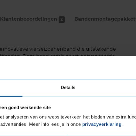
Klantenbeoordelingen
Bandenmontage­pakket
2
innovatieve vierseizoenenband die uitstekende
andigheden. Deze band combineert geavanceerde
estaties, waardoor hij geschikt is voor een
lusief besneeuwde wegen. Een uitstekende
ijn naar veelzijdige en duurzame autobanden.
Details
 ongeacht het seizoen.
een goed werkende site
orgt voor efficiënt afvoeren van water, maar
t analyseren van ons websiteverkeer, het bieden van extra func
 je maximale grip houdt.
advertenties. Meer info lees je in onze
privacyverklaring
.