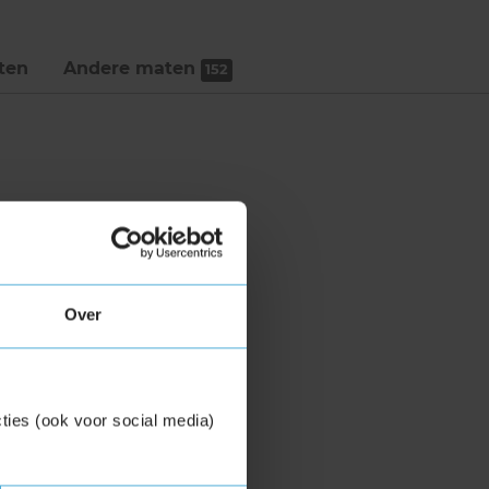
ten
Andere maten
152
Over
ties (ook voor social media)