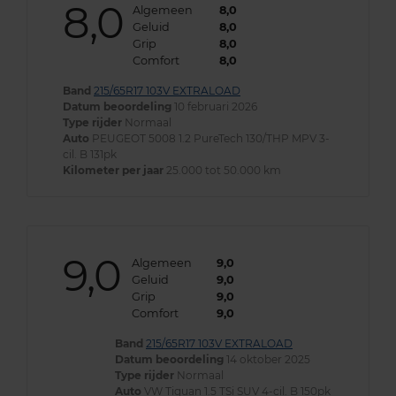
8,0
Algemeen
8,0
Geluid
8,0
Grip
8,0
Comfort
8,0
Band
215/65R17 103V EXTRALOAD
Datum beoordeling
10 februari 2026
Type rijder
Normaal
Auto
PEUGEOT 5008 1.2 PureTech 130/THP MPV 3-
cil. B 131pk
Kilometer per jaar
25.000 tot 50.000 km
9,0
Algemeen
9,0
Geluid
9,0
Grip
9,0
Comfort
9,0
Band
215/65R17 103V EXTRALOAD
Datum beoordeling
14 oktober 2025
Type rijder
Normaal
Auto
VW Tiguan 1.5 TSi SUV 4-cil. B 150pk