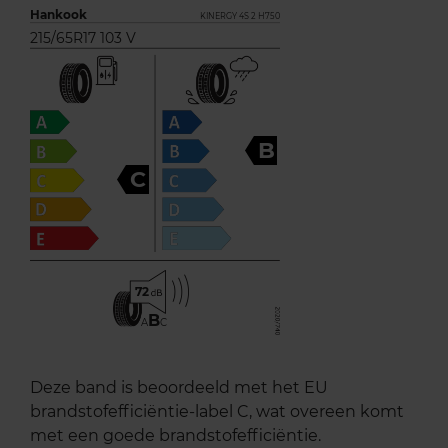
Hankook
KINERGY 4S 2 H750
215/65R17 103 V
B
C
72
B
A
C
Deze band is beoordeeld met het EU
brandstofefficiëntie-label C, wat overeen komt
met een goede brandstofefficiëntie.