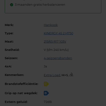
3 maanden gratis herbalanceren
Merk:
Hankook
Type:
KINERGY 4S 2 H750
Maat:
215/65 R17 103V
Snelheid:
V (t/m 240 km/u)
Seizoen:
4-seizoensbanden
4x4:
Ja
Kenmerken:
Extra Load
,
,
Brandstofefficiëntie:
C
Grip op nat wegdek:
B
Extern geluid:
72dB