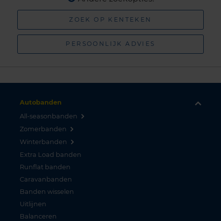
ZOEK OP KENTEKEN
PERSOONLIJK ADVIES
Autobanden
All-seasonbanden
Zomerbanden
Winterbanden
Extra Load banden
Runflat banden
Caravanbanden
Banden wisselen
Uitlijnen
Balanceren