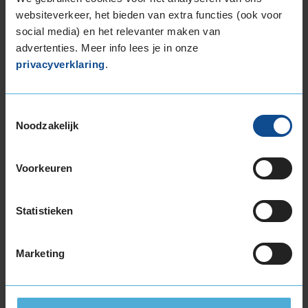
websiteverkeer, het bieden van extra functies (ook voor
social media) en het relevanter maken van
Montage
M
advertenties. Meer info lees je in onze
Balanceren
B
privacyverklaring
.
Ventiel of TPMS service
Ve
Stikstof
St
Toestemmingsselectie
Noodzakelijk
Bandengarantieplan
B
Voorkeuren
Item
1
Statistieken
of
3
Marketing
Beschikbare bandenmaten