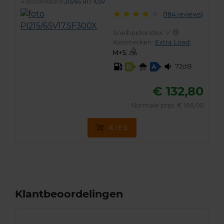
4-seizoensband
215/65 R17 103V
(
184 reviews
)
Snelheidsindex:
V
Kenmerken:
Extra Load
,
,
72dB
B
A
€ 132,80
Normale prijs: € 166,00
KIES
Klantbeoordelingen