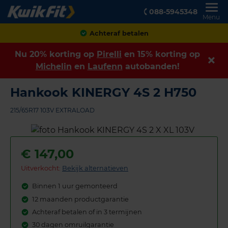
088-5945348
Menu
Klanten geven ons een
8,9
Nu 20% korting op
Pirelli
en 15% korting op
Michelin
en
Laufenn
autobanden!
Hankook KINERGY 4S 2 H750
215/65R17 103V EXTRALOAD
€
147,00
Uitverkocht:
Bekijk alternatieven
Binnen 1 uur gemonteerd
12 maanden productgarantie
Achteraf betalen of in 3 termijnen
30 dagen omruilgarantie