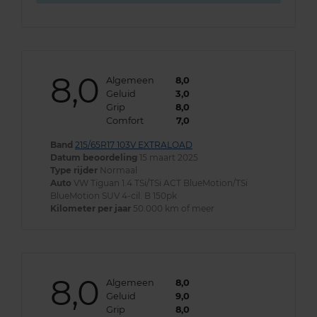
8,0
Algemeen
8,0
Geluid
3,0
Grip
8,0
Comfort
7,0
Band
215/65R17 103V EXTRALOAD
Datum beoordeling
15 maart 2025
Type rijder
Normaal
Auto
VW Tiguan 1.4 TSi/TSi ACT BlueMotion/TSi
BlueMotion SUV 4-cil. B 150pk
Kilometer per jaar
50.000 km of meer
8,0
Algemeen
8,0
Geluid
9,0
Grip
8,0