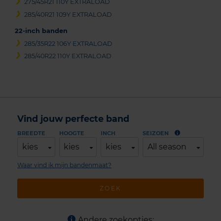
275/45R21 110Y EXTRALOAD
285/40R21 109Y EXTRALOAD
22-inch banden
285/35R22 106Y EXTRALOAD
285/40R22 110Y EXTRALOAD
Vind jouw perfecte band
BREEDTE
HOOGTE
INCH
SEIZOEN
kies
kies
kies
All season
Waar vind ik mijn bandenmaat?
ZOEK
Andere zoekopties: