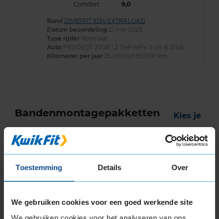
Comfort
9,0
Band
215/65R17 103V EXTRALOAD
Datum beoordeling
21 mei 2023
Type rijder
Normaal
Auto
PEUGEOT 3008 1.2 THP MPV 3-cil. B 131pk
Kilometer per jaar
25.000 tot 50.000 km
Bandenmontagepakketten
Kies je
bandenmaat omvang (inch)
Toestemming
Details
Over
Montage Veilig & Zeker
We gebruiken cookies voor een goed werkende site
€ 40,-
We gebruiken cookies voor het analyseren van ons
Per band