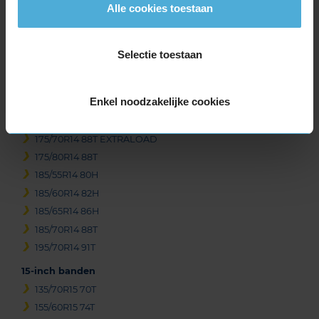
Alle cookies toestaan
14-inch banden
155/65R14 75T
165/60R14 75H
Selectie toestaan
165/65R14 79T
165/70R14 85T EXTRALOAD
Enkel noodzakelijke cookies
175/65R14 82T
175/65R14 86H EXTRALOAD
175/70R14 88T EXTRALOAD
175/80R14 88T
185/55R14 80H
185/60R14 82H
185/65R14 86H
185/70R14 88T
195/70R14 91T
15-inch banden
135/70R15 70T
155/60R15 74T