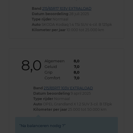
Band
215/65R17 103V EXTRALOAD
Datum beoordeling
28 juli 2025
Type rijder
Normaal
Auto
SKODA Kodiaq 1.4 TSi SUV 4-cil. B 125pk
Kilometer per jaar
10.000 tot 25.000 km
8,0
Algemeen
8,0
Geluid
7,0
Grip
8,0
Comfort
7,0
Band
215/65R17 103V EXTRALOAD
Datum beoordeling
9 april 2025
Type rijder
Normaal
Auto
OPEL Grandland X 1.2 SUV 3-cil. B 131pk
Kilometer per jaar
25.000 tot 50.000 km
Na balanceren nodig ?