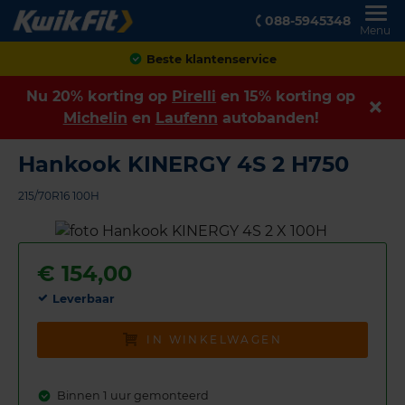
088-5945348
Menu
Achteraf betalen
Nu 20% korting op
Pirelli
en 15% korting op
Michelin
en
Laufenn
autobanden!
Hankook KINERGY 4S 2 H750
215/70R16 100H
€
154,00
Leverbaar
IN WINKELWAGEN
Binnen 1 uur gemonteerd