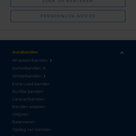
ZOEK OP KENTEKEN
PERSOONLIJK ADVIES
Autobanden
All-seasonbanden
Zomerbanden
Winterbanden
Extra Load banden
Runflat banden
Caravanbanden
Banden wisselen
Uitlijnen
Balanceren
Opslag van banden