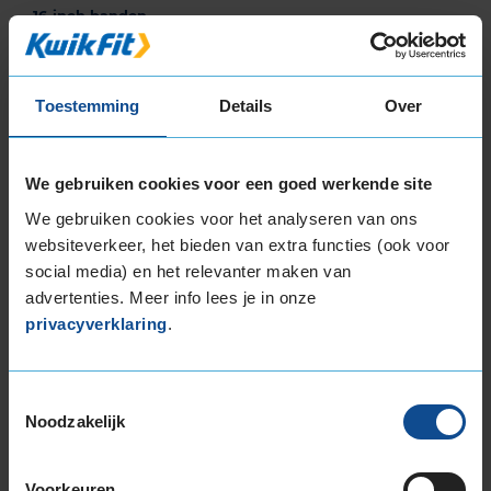
16-inch banden
185/50R16 81H
185/55R16 87V EXTRALOAD
195/45R16 84V EXTRALOAD
Toestemming
Details
Over
195/50R16 88V EXTRALOAD
195/55R16 87V
We gebruiken cookies voor een goed werkende site
195/55R16 91H EXTRALOAD
195/60R16 93V EXTRALOAD
We gebruiken cookies voor het analyseren van ons
205/45R16 83H
websiteverkeer, het bieden van extra functies (ook voor
205/55R16 94H EXTRALOAD
social media) en het relevanter maken van
205/55R16 94V EXTRALOAD
advertenties. Meer info lees je in onze
privacyverklaring
.
205/55R16 94W EXTRALOAD RUNFLAT
205/60R16 96H EXTRALOAD
205/60R16 96V EXTRALOAD
Toestemmingsselectie
205/65R16 95H
Noodzakelijk
215/45R16 90V EXTRALOAD
215/55R16 97V EXTRALOAD
Voorkeuren
215/55R16 97W EXTRALOAD