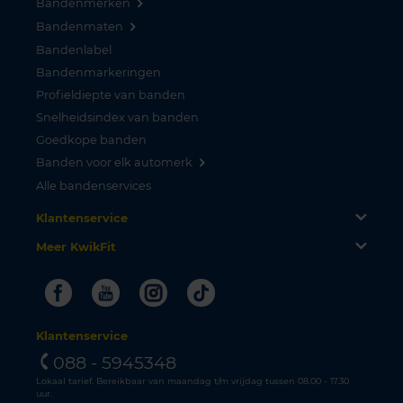
Bandenmerken
Bandenmaten
Bandenlabel
Bandenmarkeringen
Profieldiepte van banden
Snelheidsindex van banden
Goedkope banden
Banden voor elk automerk
Alle bandenservices
Klantenservice
Meer KwikFit
Facebook
Youtube
Instagram
Tiktok
Klantenservice
088 - 5945348
Lokaal tarief. Bereikbaar van maandag t/m vrijdag tussen 08.00 - 17.30
uur.