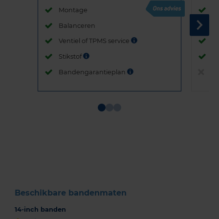
Montage
M
Balanceren
B
Ventiel of TPMS service
Ve
Stikstof
St
Bandengarantieplan
B
Item
1
of
3
Beschikbare bandenmaten
14-inch banden