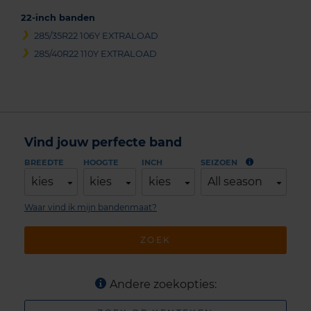
22-inch banden
285/35R22 106Y EXTRALOAD
285/40R22 110Y EXTRALOAD
Vind jouw perfecte band
BREEDTE
HOOGTE
INCH
SEIZOEN
kies
kies
kies
All season
Waar vind ik mijn bandenmaat?
ZOEK
Andere zoekopties: