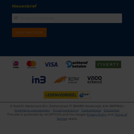
Nieuwsbrief
INSCHRIJVEN
©
KwikFit Nederland B.V., Daltonstraat 17, 3846BX Harderwijk, KvK 08017845 |
Algemene voorwaarden
•
Privacyverklaring
•
Cookiebeleid
•
Disclaimer
This site is protected by reCAPTCHA and the Google
Privacy Policy
and
Terms of
Service
apply.