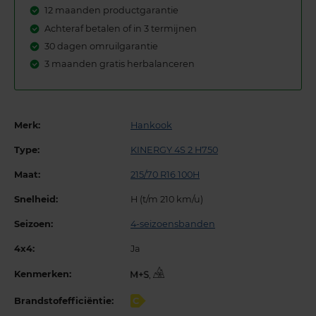
12 maanden productgarantie
Achteraf betalen of in 3 termijnen
30 dagen omruilgarantie
3 maanden gratis herbalanceren
Merk:
Hankook
Type:
KINERGY 4S 2 H750
Maat:
215/70 R16 100H
Snelheid:
H (t/m 210 km/u)
Seizoen:
4-seizoensbanden
4x4:
Ja
Kenmerken:
,
Brandstofefficiëntie:
C