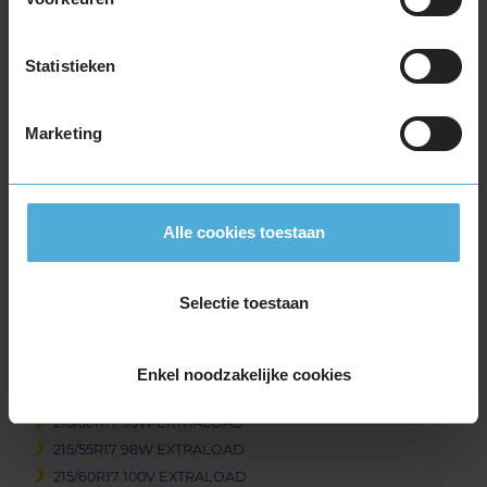
215/60R16 99V EXTRALOAD
215/65R16 102V EXTRALOAD
Statistieken
225/55R16 99W EXTRALOAD
225/60R16 102W EXTRALOAD
Marketing
235/60R16 104V EXTRALOAD
17-inch banden
175/65R17 87H
205/40R17 84W EXTRALOAD
Alle cookies toestaan
205/45R17 88V EXTRALOAD
205/50R17 93W EXTRALOAD
Selectie toestaan
205/55R17 95V EXTRALOAD
205/65R17 100Y EXTRALOAD
215/40R17 87V EXTRALOAD
Enkel noodzakelijke cookies
215/45R17 91Y EXTRALOAD
215/50R17 95W EXTRALOAD
215/55R17 98W EXTRALOAD
215/60R17 100V EXTRALOAD