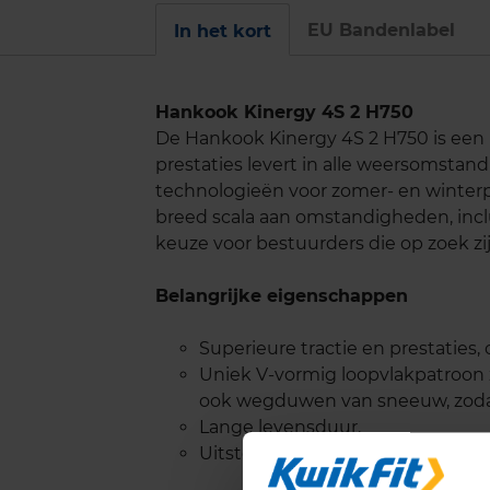
EU Bandenlabel
In het kort
Hankook Kinergy 4S 2 H750
De Hankook Kinergy 4S 2 H750 is een 
prestaties levert in alle weersomst
technologieën voor zomer- en winterpr
breed scala aan omstandigheden, inc
keuze voor bestuurders die op zoek z
Belangrijke eigenschappen
Superieure tractie en prestaties,
Uniek V-vormig loopvlakpatroon z
ook wegduwen van sneeuw, zodat
Lange levensduur.
Uitstekende handling op zowel d