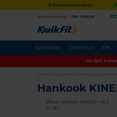
Klanttevredenheid 8,9
Wij helpen je graag.
088 - 5945348
Autobanden
Onderhoud
APK
Nu 20% korti
Home
Autobanden
Hankook autobande
Hankook KINE