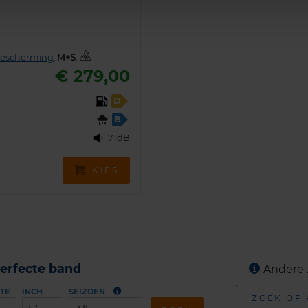
bescherming
,
,
€ 279,00
D
B
71dB
KIES
erfecte band
Andere 
TE
INCH
SEIZOEN
ZOEK OP