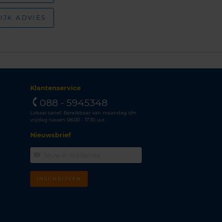
IJK ADVIES
Klantenservice
088 - 5945348
Lokaal tarief. Bereikbaar van maandag t/m
vrijdag tussen 08.00 - 17.30 uur.
Nieuwsbrief
INSCHRIJVEN