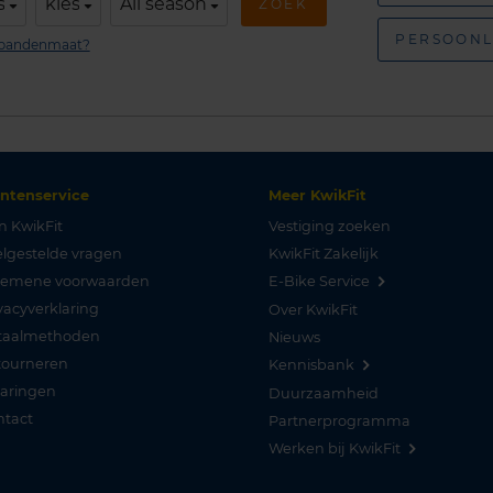
s
kies
All season
ZOEK
PERSOONL
n bandenmaat?
antenservice
Meer KwikFit
n KwikFit
Vestiging zoeken
lgestelde vragen
KwikFit Zakelijk
gemene voorwaarden
E-Bike Service
vacyverklaring
Over KwikFit
taalmethoden
Nieuws
tourneren
Kennisbank
varingen
Duurzaamheid
ntact
Partnerprogramma
Werken bij KwikFit