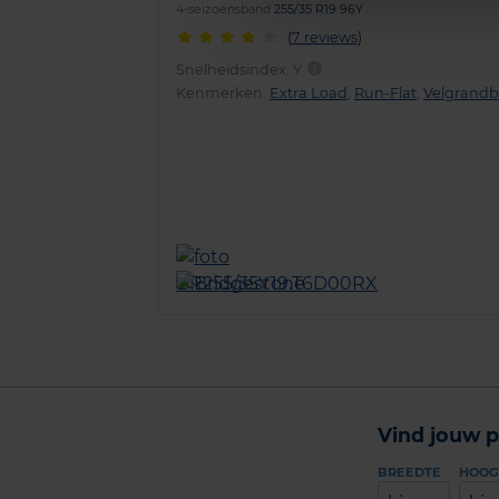
4-seizoensband
255/35 R19 96Y
(
7 reviews
)
Snelheidsindex:
Y
Kenmerken:
Extra Load
,
Run-Flat
,
Velgrand
Vind jouw p
BREEDTE
HOOG