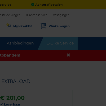
service
Achteraf betalen
estelde vragen
Klantenservice
Vestigingen
Mijn KwikFit
Winkelwagen
Aanbiedingen
E-Bike Service
tobanden!
6Y EXTRALOAD
€
201,00
Leverbaar