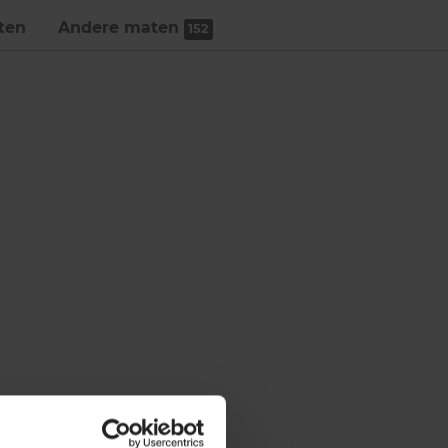
ten
Andere maten
152