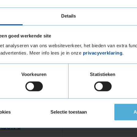
ra Load (verstevigde band)
tuigen die banden met een hoger
Details
vigde banden zijn te herkennen aan het
een goed werkende site
750 Extra load in de maat 255
t analyseren van ons websiteverkeer, het bieden van extra func
advertenties. Meer info lees je in onze
privacyverklaring
.
xtra load in de maat 255 35 R19 eenvoudig
tageafspraak in bij jouw KwikFit vestiging.
Voorkeuren
Statistieken
and
okies
Selectie toestaan
A
EASON 6