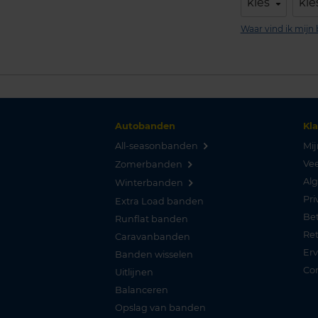
kies
kie
Waar vind ik mij
Autobanden
Kl
All-seasonbanden
Mij
Vee
Zomerbanden
Al
Winterbanden
Pri
Extra Load banden
Be
Runflat banden
Re
Caravanbanden
Er
Banden wisselen
Co
Uitlijnen
Balanceren
Opslag van banden