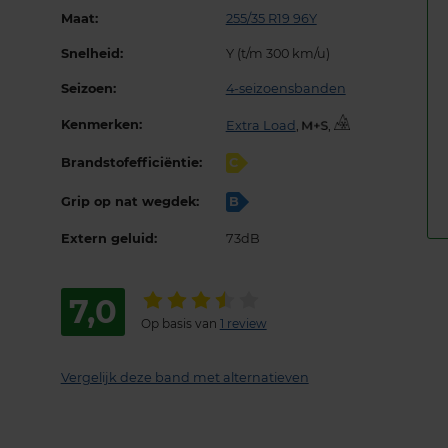
Maat:
255/35 R19 96Y
Snelheid:
Y (t/m 300 km/u)
Seizoen:
4-seizoensbanden
Kenmerken:
Extra Load
,
,
Brandstofefficiëntie:
C
Grip op nat wegdek:
B
Extern geluid:
73dB
7,0
Op basis van
1 review
Vergelijk deze band met alternatieven