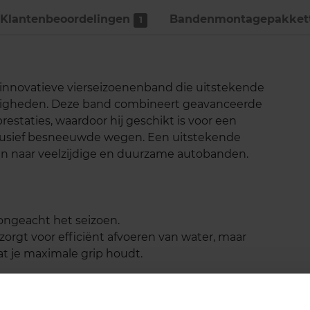
Klantenbeoordelingen
Bandenmontage­pakket
1
innovatieve vierseizoenenband die uitstekende
andigheden. Deze band combineert geavanceerde
estaties, waardoor hij geschikt is voor een
lusief besneeuwde wegen. Een uitstekende
ijn naar veelzijdige en duurzame autobanden.
 ongeacht het seizoen.
orgt voor efficiënt afvoeren van water, maar
 je maximale grip houdt.
roog als nat wegdek.