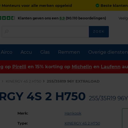
Monteurs voor alle merken opgeleid
Beste klanten
Klanten geven ons een
8,9
(90.110 beoordelingen)
Veelg
ZOEK
Airco
Accu
Glas
Remmen
Overige diensten
ng op
Pirelli
en 15% korting op
Michelin
en
Laufenn
au
n
KINERGY 4S 2 H750
255/35R19 96Y EXTRALOAD
RGY 4S 2 H750
255/35R19 9
Merk:
Hankook
Type:
KINERGY 4S 2 H750