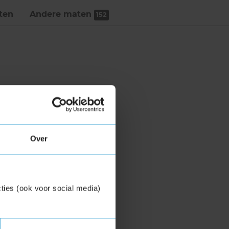
ten
Andere maten
152
Over
ties (ook voor social media)