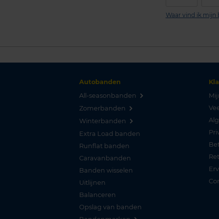
Waar vind ik mij
Autobanden
Kl
All-seasonbanden
Mij
Vee
Zomerbanden
Al
Winterbanden
Pri
Extra Load banden
Be
Runflat banden
Re
Caravanbanden
Er
Banden wisselen
Co
Uitlijnen
Balanceren
Opslag van banden