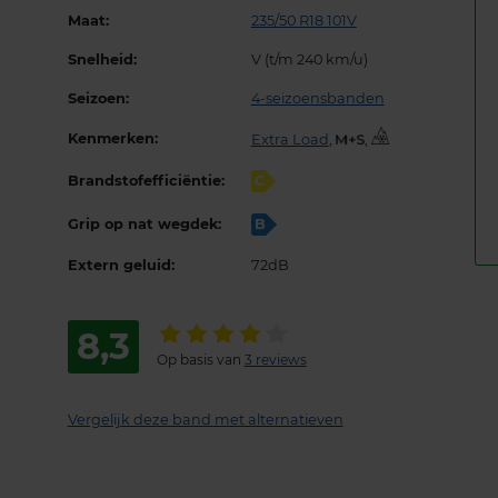
Maat:
235/50 R18 101V
Snelheid:
V (t/m 240 km/u)
Seizoen:
4-seizoensbanden
Kenmerken:
Extra Load
,
,
Brandstofefficiëntie:
C
Grip op nat wegdek:
B
Extern geluid:
72dB
8,3
Op basis van
3 reviews
Vergelijk deze band met alternatieven