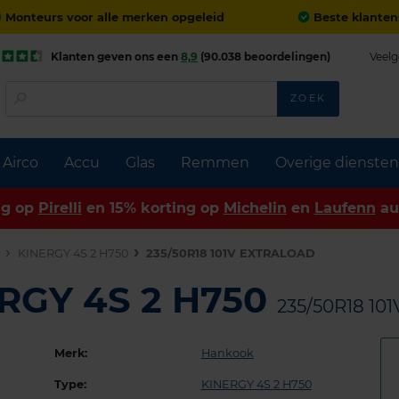
Monteurs voor alle merken opgeleid
Beste klanten
Klanten geven ons een
8,9
(90.038 beoordelingen)
Veelg
ZOEK
Airco
Accu
Glas
Remmen
Overige diensten
ng op
Pirelli
en 15% korting op
Michelin
en
Laufenn
au
n
KINERGY 4S 2 H750
235/50R18 101V EXTRALOAD
RGY 4S 2 H750
235/50R18 10
Merk:
Hankook
Type:
KINERGY 4S 2 H750