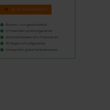
IN WINKELWAGEN
Binnen 1 uur gemonteerd
12 maanden productgarantie
Achteraf betalen of in 3 termijnen
30 dagen omruilgarantie
3 maanden gratis herbalanceren