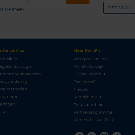
PERSOONL
n bandenmaat?
antenservice
Meer KwikFit
n KwikFit
Vestiging zoeken
lgestelde vragen
KwikFit Zakelijk
gemene voorwaarden
E-Bike Service
vacyverklaring
Over KwikFit
taalmethoden
Nieuws
tourneren
Kennisbank
varingen
Duurzaamheid
ntact
Partnerprogramma
Werken bij KwikFit