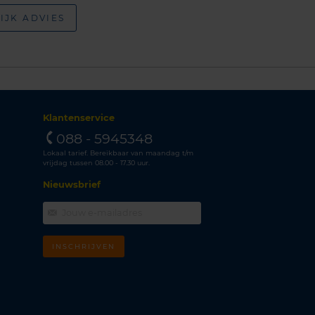
IJK ADVIES
Klantenservice
088 - 5945348
Lokaal tarief. Bereikbaar van maandag t/m
vrijdag tussen 08.00 - 17.30 uur.
Nieuwsbrief
INSCHRIJVEN