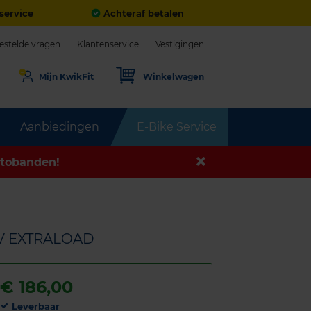
service
Achteraf betalen
estelde vragen
Klantenservice
Vestigingen
Mijn KwikFit
Winkelwagen
Aanbiedingen
E-Bike Service
tobanden!
1V EXTRALOAD
€
186,00
Leverbaar