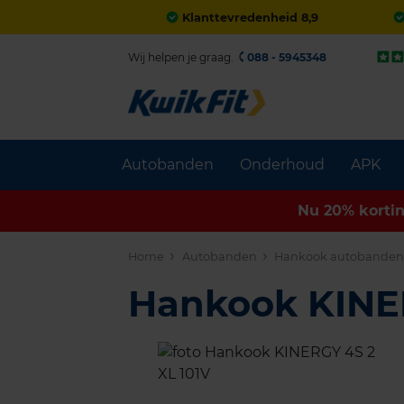
Klanttevredenheid 8,9
Wij helpen je graag.
088 - 5945348
Autobanden
Onderhoud
APK
Nu 20% korti
Home
Autobanden
Hankook autobande
Hankook KINE