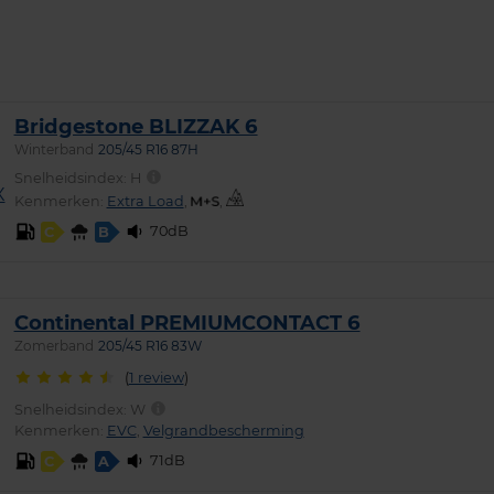
Bridgestone BLIZZAK 6
Winterband
205/45 R16 87H
Snelheidsindex:
H
Kenmerken:
Extra Load
,
,
70dB
C
B
Continental PREMIUMCONTACT 6
Zomerband
205/45 R16 83W
(
1 review
)
Snelheidsindex:
W
Kenmerken:
EVC
,
Velgrandbescherming
71dB
C
A