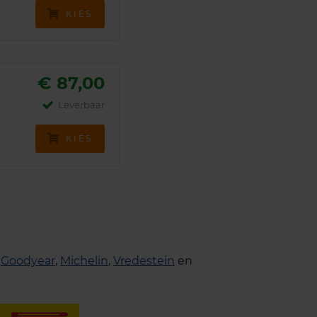
KIES
€ 87,00
Leverbaar
KIES
,
Goodyear
,
Michelin
,
Vredestein
en