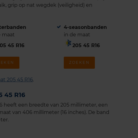
ik, grip op nat wegdek (veiligheid) en
terbanden
4-seasonbanden
e maat
in de maat
05 45 R16
205 45 R16
OEKEN
ZOEKEN
at 205 45 R16
.
 45 R16
heeft een breedte van 205 millimeter, een
aat van 406 millimeter (16 inches). De band
ter.