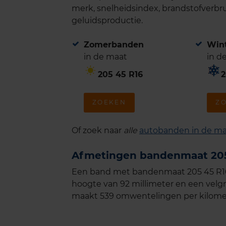
merk, snelheidsindex, brandstofverbru
geluidsproductie.
Zomerbanden
Win
in de maat
in d
205 45 R16
2
ZOEKEN
Z
Of zoek naar
alle
autobanden in de ma
Afmetingen bandenmaat 205
Een band met bandenmaat 205 45 R16 
hoogte van 92 millimeter en een velgm
maakt 539 omwentelingen per kilome