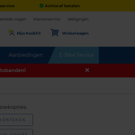
service
Achteraf betalen
estelde vragen
Klantenservice
Vestigingen
Mijn KwikFit
Winkelwagen
Aanbiedingen
E-Bike Service
tobanden!
zoekopties:
 KENTEKEN
IJK ADVIES