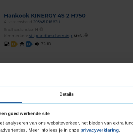
Hankook KINERGY 4S 2 H750
4-seizoensband
205/45 R16 83H
Snelheidsindex:
H
Kenmerken:
Velgrandbescherming
,
,
72dB
D
B
Bridgestone TURANZA ALL
SEASON 6
4-seizoensband
205/45 R16 87W
Snelheidsindex:
W
Details
Kenmerken:
Extra Load
,
,
70dB
C
B
een goed werkende site
t analyseren van ons websiteverkeer, het bieden van extra func
Continental WINTERCONTACT
advertenties. Meer info lees je in onze
privacyverklaring
.