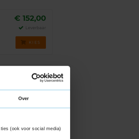
€ 152,00
Leverbaar
KIES
€ 183,00
Leverbaar
KIES
Over
ties (ook voor social media)
€ 199,00