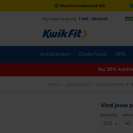
Klanttevredenheid 8,9
Wij helpen je graag.
088 - 5945348
Autobanden
Onderhoud
APK
Nu 20% korti
Home
Autobanden
Bandenmaten
2
Vind jouw p
BREEDTE
HOOG
205
45