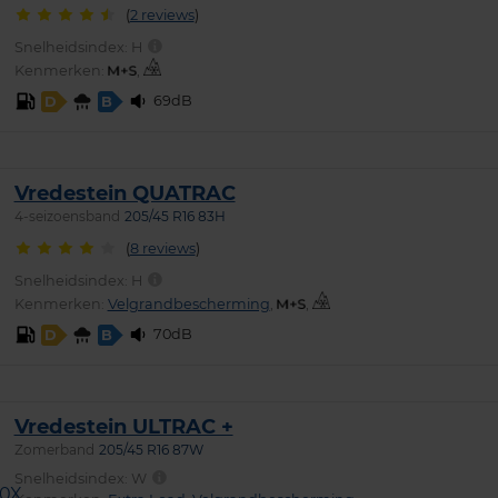
(
2 reviews
)
Snelheidsindex:
H
Kenmerken:
,
69dB
D
B
Vredestein QUATRAC
4-seizoensband
205/45 R16 83H
(
8 reviews
)
Snelheidsindex:
H
Kenmerken:
Velgrandbescherming
,
,
70dB
D
B
Vredestein ULTRAC +
Zomerband
205/45 R16 87W
Snelheidsindex:
W