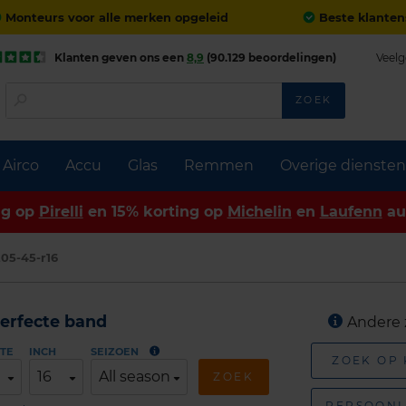
Monteurs voor alle merken opgeleid
Beste klanten
Klanten geven ons een
8,9
(90.129 beoordelingen)
Veelg
ZOEK
Airco
Accu
Glas
Remmen
Overige diensten
ng op
Pirelli
en 15% korting op
Michelin
en
Laufenn
au
05-45-r16
erfecte band
Andere 
TE
INCH
SEIZOEN
ZOEK OP
16
All season
ZOEK
PERSOONL