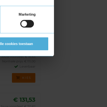
Leverbaar
Marketing
KIES
lle cookies toestaan
€ 94,35
Jouw voordeel:
€ 16,65
Normale prijs: € 111,00
Leverbaar
KIES
€ 131,53
Jouw voordeel:
€ 70,82