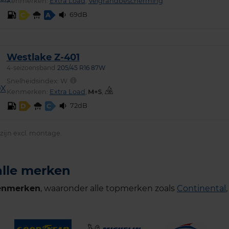
Kenmerken:
Extra Load
,
Velgrandbescherming
69dB
C
A
Westlake Z-401
4-seizoensband
205/45 R16 87W
Snelheidsindex:
W
Kenmerken:
Extra Load
,
,
72dB
D
C
ijn excl. montage.
alle merken
enmerken
, waaronder alle topmerken zoals
Continental