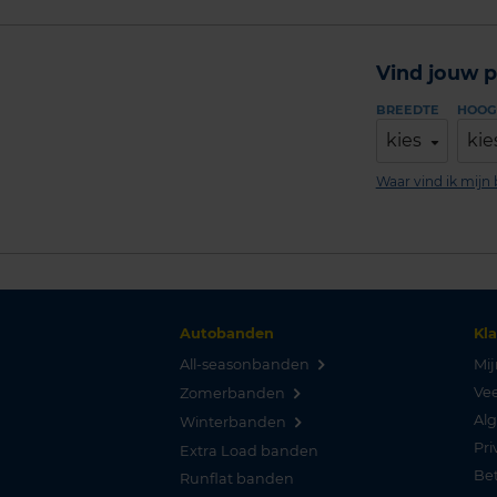
Vind jouw p
BREEDTE
HOOG
kies
kie
Waar vind ik mij
Autobanden
Kl
All-seasonbanden
Mij
Vee
Zomerbanden
Al
Winterbanden
Pri
Extra Load banden
Be
Runflat banden