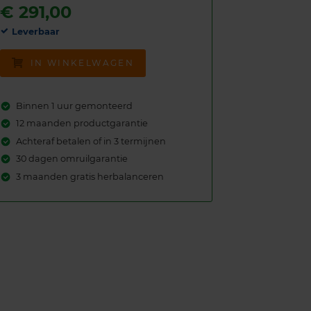
€
291,00
Leverbaar
IN WINKELWAGEN
Binnen 1 uur gemonteerd
12 maanden productgarantie
Achteraf betalen of in 3 termijnen
30 dagen omruilgarantie
3 maanden gratis herbalanceren