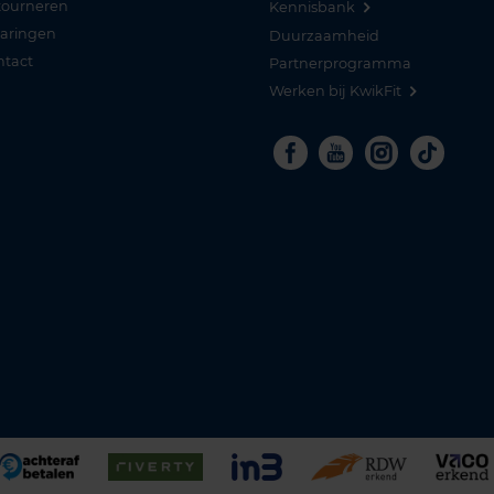
tourneren
Kennisbank
varingen
Duurzaamheid
ntact
Partnerprogramma
Werken bij KwikFit
Facebook
Youtube
Instagra
Tikto