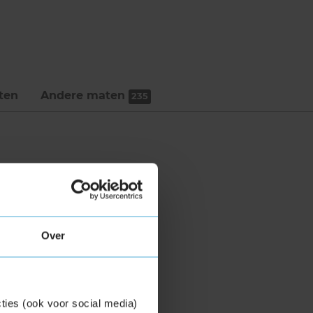
ten
Andere maten
235
Over
ties (ook voor social media)