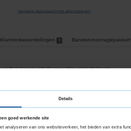
Vergelijk deze band met alternatieven
Klantenbeoordelingen
Bandenmontage­pakket
1
3 wordt gekenmerkt als een uitmuntende keuze
langrijk vindt. Deze winterband belooft
er diverse koude weersomstandigheden, wat
r een breed scala aan voertuigen, waaronder
Details
een goed werkende site
de dankzij de SnowProtect-technologie
t analyseren van ons websiteverkeer, het bieden van extra func