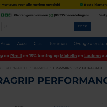
Monteurs voor alle merken opgeleid
Beste klanten
Klanten geven ons een
8,9
(89.975 beoordelingen)
Veelg
ZOEK
Airco
Accu
Glas
Remmen
Overige diensten
ng op
Pirelli
en 15% korting op
Michelin
en
Laufenn
au
n
ULTRAGRIP PERFORMANCE 3
235/50R19 103V EXTRALOAD
TRAGRIP PERFORMANC