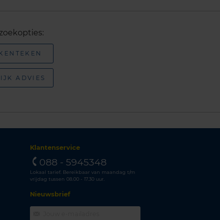
zoekopties:
 KENTEKEN
IJK ADVIES
Klantenservice
088 - 5945348
Lokaal tarief. Bereikbaar van maandag t/m
vrijdag tussen 08.00 - 17.30 uur.
Nieuwsbrief