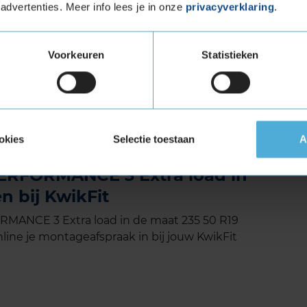
egdek
advertenties. Meer info lees je in onze
privacyverklaring
.
eeuw
ervoor dat het interne geluidsniveau van de
Voorkeuren
Statistieken
3 met Extra Load (verstevigde band)
tuigen die banden met een hoger
vigde banden zijn te herkennen aan het
okies
Selectie toestaan
A
RFORMANCE 3 Extra load in
n bij KwikFit
ANCE 3 Extra load in de maat 235 50 R19
line je montageafspraak in bij jouw KwikFit