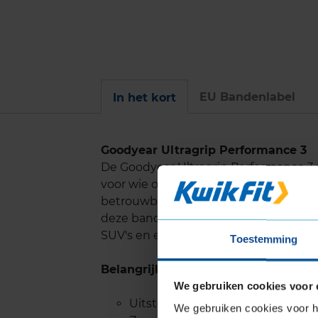
EU Bandenlabel
In het kort
Goodyear Ultragrip Performance 3
De Goodyear Ultragrip Performance 
voor wie optimale winterprestaties be
betrouwbare handling en tractie ond
deze band een ideale keuze maakt voo
SUV's en elektrische auto's.
Toestemming
Belangrijke eigenschappen
We gebruiken cookies voor 
Uitstekende grip op sneeuw, me
We gebruiken cookies voor he