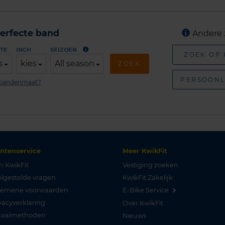
erfecte band
Andere 
TE
INCH
SEIZOEN
ZOEK OP
s
kies
All season
ZOEK
PERSOONL
n bandenmaat?
antenservice
Meer KwikFit
n KwikFit
Vestiging zoeken
lgestelde vragen
KwikFit Zakelijk
gemene voorwaarden
E-Bike Service
vacyverklaring
Over KwikFit
taalmethoden
Nieuws