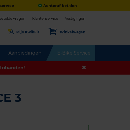
service
Achteraf betalen
estelde vragen
Klantenservice
Vestigingen
Mijn KwikFit
Winkelwagen
Aanbiedingen
E-Bike Service
tobanden!
E 3