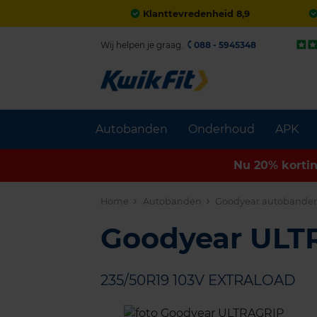
Klanttevredenheid 8,9
Wij helpen je graag.
088 - 5945348
Autobanden
Onderhoud
APK
Nu 20% korti
Home
Autobanden
Goodyear autobande
Goodyear UL
235/50R19 103V EXTRALOAD