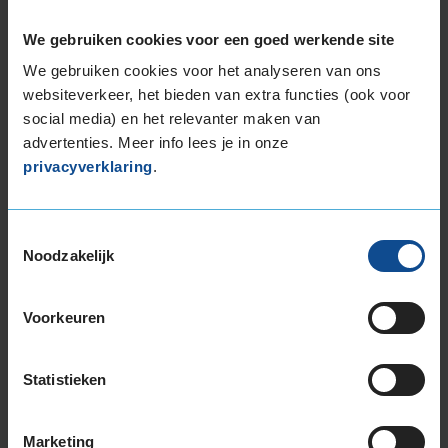
255/45R18 103V EXTRALOAD
We gebruiken cookies voor een goed werkende site
255/55R18 109H EXTRALOAD
We gebruiken cookies voor het analyseren van ons
255/55R18 109V EXTRALOAD
websiteverkeer, het bieden van extra functies (ook voor
19-inch banden
social media) en het relevanter maken van
195/55R19 94T EXTRALOAD
advertenties. Meer info lees je in onze
215/50R19 97H EXTRALOAD
privacyverklaring
.
225/35R19 88W EXTRALOAD
225/40R19 93T EXTRALOAD
225/40R19 93W EXTRALOAD
Toestemmingsselectie
Noodzakelijk
225/40R19 93W EXTRALOAD
225/45R19 96T EXTRALOAD
225/50R19 100V EXTRALOAD
Voorkeuren
235/35R19 91W EXTRALOAD
235/40R19 96V EXTRALOAD
Statistieken
235/40R19 96V EXTRALOAD
235/45R19 99T EXTRALOAD
235/45R19 99T EXTRALOAD
Marketing