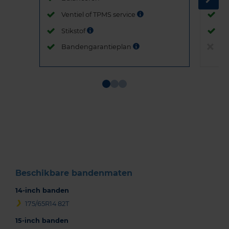
Ventiel of TPMS service
Ve
Stikstof
St
Bandengarantieplan
B
Item
1
of
3
Beschikbare bandenmaten
14-inch banden
175/65R14 82T
15-inch banden