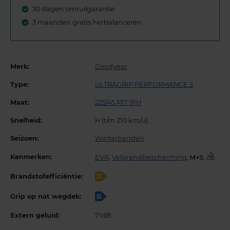
30 dagen omruilgarantie
3 maanden gratis herbalanceren
Merk:
Goodyear
Type:
ULTRAGRIP PERFORMANCE 3
Maat:
225/45 R17 91H
Snelheid:
H (t/m 210 km/u)
Seizoen:
Winterbanden
Kenmerken:
EVR
,
Velgrandbescherming
,
,
Brandstofefficiëntie:
D
Grip op nat wegdek:
B
Extern geluid:
71dB