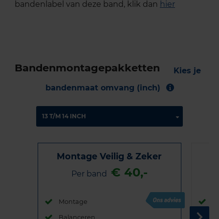
bandenlabel van deze band, klik dan
hier
Bandenmontagepakketten
Kies je
bandenmaat omvang (inch)
Montage Veilig & Zeker
€ 40,-
Per band
Montage
M
Balanceren
B