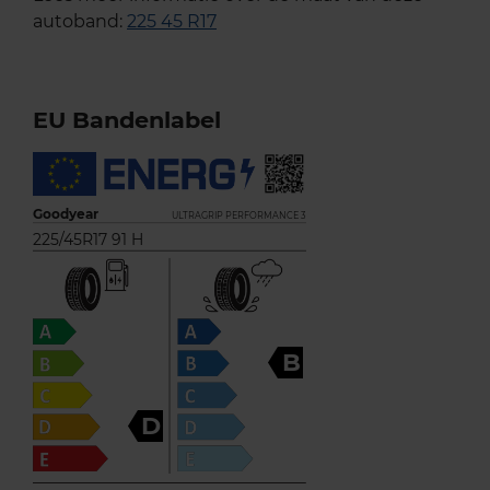
autoband:
225 45 R17
EU Bandenlabel
Goodyear
ULTRAGRIP PERFORMANCE 3
225/45R17 91 H
B
D