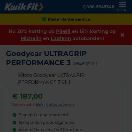
088-5945348
Menu
Achteraf betalen
Nu 20% korting op
Pirelli
en 15% korting op
Michelin
en
Laufenn
autobanden!
Goodyear ULTRAGRIP
PERFORMANCE 3
225/45R17 91H
€
187,00
Uitverkocht:
Bekijk alternatieven
Binnen 1 uur gemonteerd
12 maanden productgarantie
Achteraf betalen of in 3 termijnen