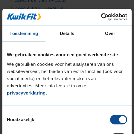
235/45R18 94V EXTRALOAD
235/45R18 98H EXTRALOAD
235/45R18 98V EXTRALOAD
235/50R18 101V EXTRALOAD
235/55R18 104H EXTRALOAD
Toestemming
Details
Over
235/55R18 104V EXTRALOAD
235/60R18 107H EXTRALOAD
245/40R18 97V EXTRALOAD
We gebruiken cookies voor een goed werkende site
245/45R18 100V EXTRALOAD
We gebruiken cookies voor het analyseren van ons
255/40R18 99V EXTRALOAD
websiteverkeer, het bieden van extra functies (ook voor
255/45R18 103V EXTRALOAD
social media) en het relevanter maken van
255/55R18 109H EXTRALOAD
advertenties. Meer info lees je in onze
255/55R18 109V EXTRALOAD
privacyverklaring
.
19-inch banden
195/55R19 94T EXTRALOAD
Toestemmingsselectie
215/50R19 97H EXTRALOAD
Noodzakelijk
225/35R19 88W EXTRALOAD
225/40R19 93T EXTRALOAD