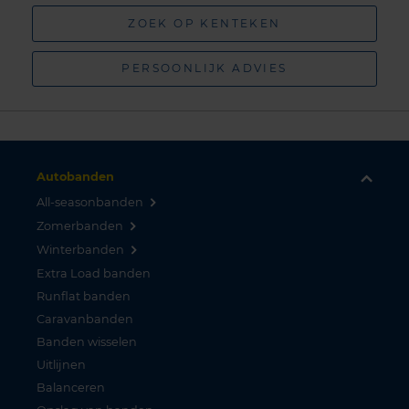
ZOEK OP KENTEKEN
PERSOONLIJK ADVIES
Autobanden
All-seasonbanden
Zomerbanden
Winterbanden
Extra Load banden
Runflat banden
Caravanbanden
Banden wisselen
Uitlijnen
Balanceren