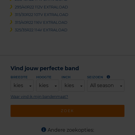
295/40R22 112V EXTRALOAD
315/30R22 107V EXTRALOAD
315/40R22 116V EXTRALOAD
325/35R22 114V EXTRALOAD
Vind jouw perfecte band
BREEDTE
HOOGTE
INCH
SEIZOEN
kies
kies
kies
All season
Waar vind ik mijn bandenmaat?
ZOEK
Andere zoekopties: