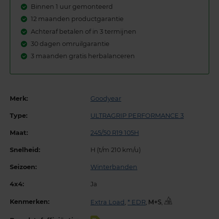
Binnen 1 uur gemonteerd
12 maanden productgarantie
Achteraf betalen of in 3 termijnen
30 dagen omruilgarantie
3 maanden gratis herbalanceren
Merk:
Goodyear
Type:
ULTRAGRIP PERFORMANCE 3
Maat:
245/50 R19 105H
Snelheid:
H (t/m 210 km/u)
Seizoen:
Winterbanden
4x4:
Ja
Kenmerken:
Extra Load
,
* EDR
,
,