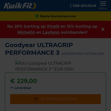
088-5945348
Menu
Achteraf betalen
Nu 20% korting op
Pirelli
en 15% korting op
Michelin
en
Laufenn
autobanden!
Goodyear ULTRAGRIP
PERFORMANCE 3
245/50R19 105H EXTRALOAD
€
229,00
Leverbaar
IN WINKELWAGEN