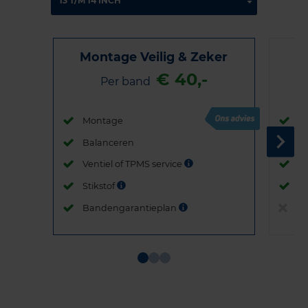
Montage Veilig & Zeker
€ 40,-
Per band
Montage
M
Balanceren
B
Ventiel of TPMS service
Ve
Stikstof
St
Bandengarantieplan
B
Item
1