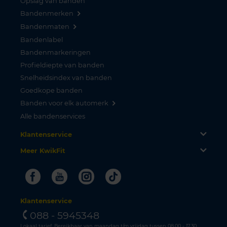
Opslag van banden
Bandenmerken
Bandenmaten
Bandenlabel
Bandenmarkeringen
Profieldiepte van banden
Snelheidsindex van banden
Goedkope banden
Banden voor elk automerk
Alle bandenservices
Klantenservice
Meer KwikFit
Facebook
Youtube
Instagram
Tiktok
Klantenservice
088 - 5945348
Lokaal tarief. Bereikbaar van maandag t/m vrijdag tussen 08.00 - 17.30