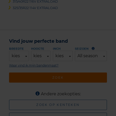
315/40R22 116V EXTRALOAD
325/35R22 114V EXTRALOAD
Vind jouw perfecte band
BREEDTE
HOOGTE
INCH
SEIZOEN
kies
kies
kies
All season
Waar vind ik mijn bandenmaat?
ZOEK
Andere zoekopties:
ZOEK OP KENTEKEN