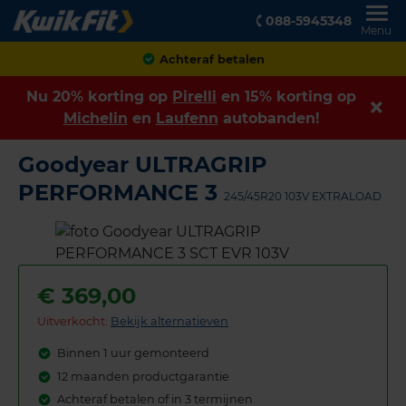
088-5945348
Menu
Achteraf betalen
Nu 20% korting op
Pirelli
en 15% korting op
Michelin
en
Laufenn
autobanden!
Goodyear ULTRAGRIP
PERFORMANCE 3
245/45R20 103V EXTRALOAD
€
369,00
Uitverkocht:
Bekijk alternatieven
Binnen 1 uur gemonteerd
12 maanden productgarantie
Achteraf betalen of in 3 termijnen