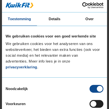
235/50R18 101V EXTRALOAD
235/55R18 104H EXTRALOAD
235/55R18 104V EXTRALOAD
Toestemming
Details
Over
235/60R18 107H EXTRALOAD
245/40R18 97V EXTRALOAD
245/45R18 100V EXTRALOAD
We gebruiken cookies voor een goed werkende site
255/40R18 99V EXTRALOAD
We gebruiken cookies voor het analyseren van ons
255/45R18 103V EXTRALOAD
websiteverkeer, het bieden van extra functies (ook voor
255/55R18 109H EXTRALOAD
social media) en het relevanter maken van
255/55R18 109V EXTRALOAD
advertenties. Meer info lees je in onze
19-inch banden
privacyverklaring
.
195/55R19 94T EXTRALOAD
215/50R19 97H EXTRALOAD
Toestemmingsselectie
225/35R19 88W EXTRALOAD
Noodzakelijk
225/40R19 93T EXTRALOAD
225/40R19 93W EXTRALOAD
225/40R19 93W EXTRALOAD
Voorkeuren