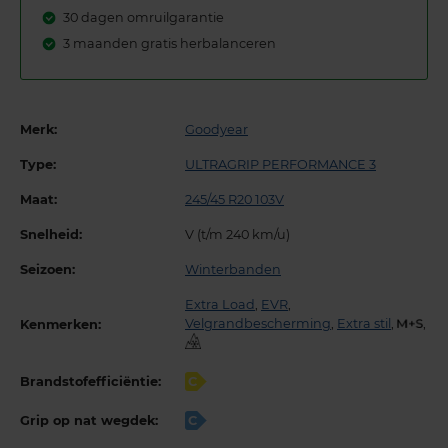
30 dagen omruilgarantie
3 maanden gratis herbalanceren
Merk:
Goodyear
Type:
ULTRAGRIP PERFORMANCE 3
Maat:
245/45 R20 103V
Snelheid:
V (t/m 240 km/u)
Seizoen:
Winterbanden
Extra Load
,
EVR
,
Velgrandbescherming
,
Extra stil
,
,
Kenmerken:
Brandstofefficiëntie:
C
Grip op nat wegdek:
C