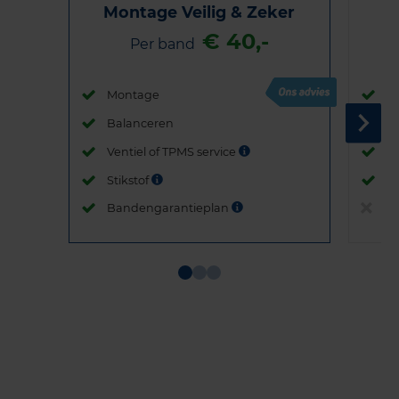
Montage Veilig & Zeker
€ 40,-
Per band
Montage
M
Balanceren
B
Ventiel of TPMS service
Ve
Stikstof
St
Bandengarantieplan
B
Item
1
of
3