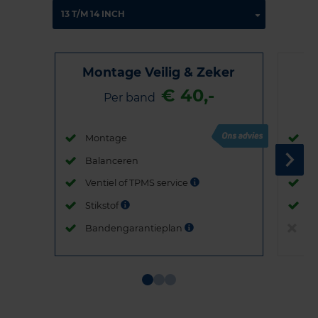
Montage Veilig & Zeker
€ 40,-
Per band
Montage
M
Balanceren
B
Ventiel of TPMS service
Ve
Stikstof
St
Bandengarantieplan
B
Item
1