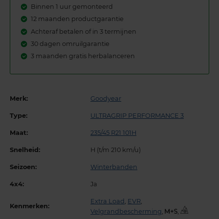
Binnen 1 uur gemonteerd
12 maanden productgarantie
Achteraf betalen of in 3 termijnen
30 dagen omruilgarantie
3 maanden gratis herbalanceren
Merk:
Goodyear
Type:
ULTRAGRIP PERFORMANCE 3
Maat:
235/45 R21 101H
Snelheid:
H (t/m 210 km/u)
Seizoen:
Winterbanden
4x4:
Ja
Extra Load
,
EVR
,
Kenmerken:
Velgrandbescherming
,
,