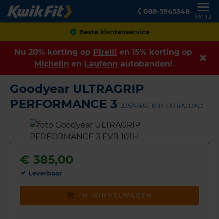
088-5945348
Menu
Achteraf betalen
Nu 20% korting op
Pirelli
en 15% korting op
Michelin
en
Laufenn
autobanden!
Goodyear ULTRAGRIP
PERFORMANCE 3
235/45R21 101H EXTRALOAD
€
385,00
Leverbaar
IN WINKELWAGEN