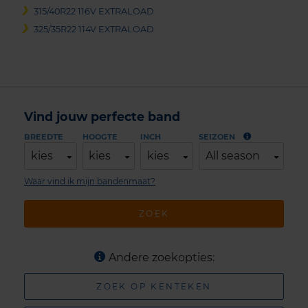
315/40R22 116V EXTRALOAD
325/35R22 114V EXTRALOAD
Vind jouw perfecte band
BREEDTE
HOOGTE
INCH
SEIZOEN
kies
kies
kies
All season
Waar vind ik mijn bandenmaat?
ZOEK
Andere zoekopties:
ZOEK OP KENTEKEN