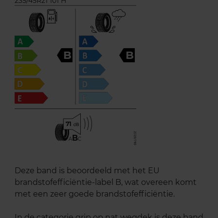
235/45R21 101 H
B
B
71
B
A
C
Deze band is beoordeeld met het EU
brandstofefficiëntie-label B, wat overeen komt
met een zeer goede brandstofefficiëntie.
In de categorie grip op nat wegdek is deze band