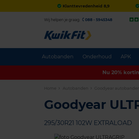
Klanttevredenheid 8,9
Wij helpen je graag.
088 - 5945348
Autobanden
Onderhoud
APK
Nu 20% korti
Home
Autobanden
Goodyear autobande
Goodyear UL
295/30R21 102W EXTRALOAD