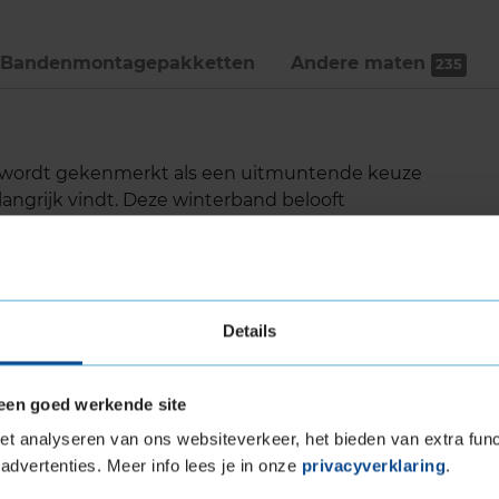
Bandenmontage­pakketten
Andere maten
235
3 wordt gekenmerkt als een uitmuntende keuze
langrijk vindt. Deze winterband belooft
er diverse koude weersomstandigheden, wat
r een breed scala aan voertuigen, waaronder
Details
de dankzij de SnowProtect-technologie
een goed werkende site
egdek
t analyseren van ons websiteverkeer, het bieden van extra func
eeuw
advertenties. Meer info lees je in onze
privacyverklaring
.
ervoor dat het interne geluidsniveau van de