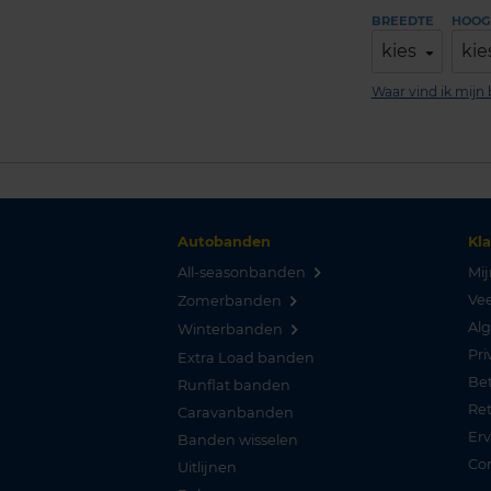
BREEDTE
HOOG
kies
kie
Waar vind ik mij
Autobanden
Kl
All-seasonbanden
Mij
Vee
Zomerbanden
Al
Winterbanden
Pri
Extra Load banden
Be
Runflat banden
Re
Caravanbanden
Er
Banden wisselen
Co
Uitlijnen