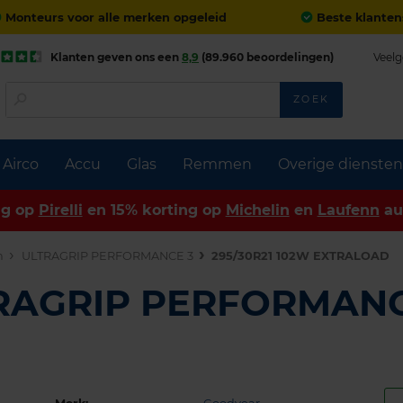
Monteurs voor alle merken opgeleid
Beste klanten
Klanten geven ons een
8,9
(89.960 beoordelingen)
Veelg
ZOEK
Airco
Accu
Glas
Remmen
Overige diensten
ng op
Pirelli
en 15% korting op
Michelin
en
Laufenn
au
n
ULTRAGRIP PERFORMANCE 3
295/30R21 102W EXTRALOAD
TRAGRIP PERFORMANC