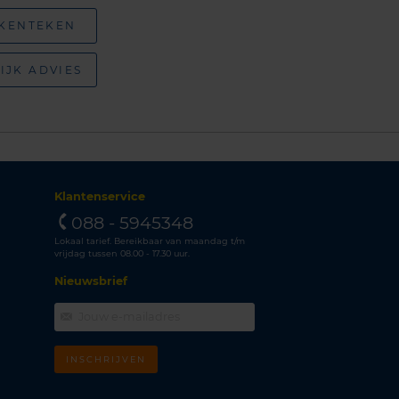
 KENTEKEN
IJK ADVIES
Klantenservice
088 - 5945348
Lokaal tarief. Bereikbaar van maandag t/m
vrijdag tussen 08.00 - 17.30 uur.
Nieuwsbrief
INSCHRIJVEN