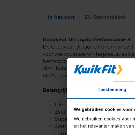
EU Bandenlabel
In het kort
Goodyear Ultragrip Performance 3
De Goodyear Ultragrip Performance 
voor wie optimale winterprestaties be
betrouwbare handling en tractie ond
deze band een ideale keuze maakt voo
SUV's en elektrische auto's.
Toestemming
Belangrijke eigenschappen
Uitstekende grip op sneeuw, me
We gebruiken cookies voor 
Zeer goede prestaties op nat w
We gebruiken cookies voor he
Superieure remcapaciteit op sn
en het relevanter maken van 
SoundComfort technologie zorgt 
auto tot wel 50% vermindert