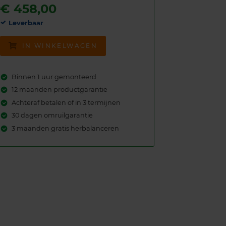
€
458,00
Leverbaar
IN WINKELWAGEN
Binnen 1 uur gemonteerd
12 maanden productgarantie
Achteraf betalen of in 3 termijnen
30 dagen omruilgarantie
3 maanden gratis herbalanceren