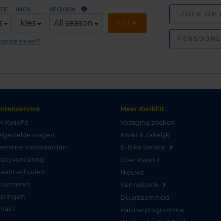
TE
INCH
SEIZOEN
ZOEK OP
s
kies
All season
ZOEK
PERSOONL
n bandenmaat?
antenservice
Meer KwikFit
n KwikFit
Vestiging zoeken
lgestelde vragen
KwikFit Zakelijk
gemene voorwaarden
E-Bike Service
vacyverklaring
Over KwikFit
taalmethoden
Nieuws
tourneren
Kennisbank
varingen
Duurzaamheid
ntact
Partnerprogramma