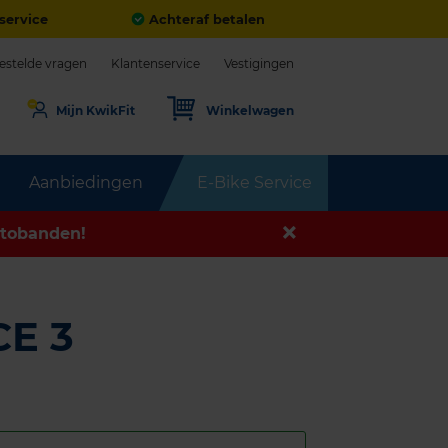
service
Achteraf betalen
estelde vragen
Klantenservice
Vestigingen
Mijn KwikFit
Winkelwagen
Aanbiedingen
E-Bike Service
tobanden!
E 3