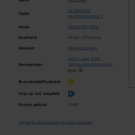
Merk:
Goodyear
ULTRAGRIP
Type:
PERFORMANCE 3
Maat:
295/30 R21 102W
Snelheid:
W (t/m 270 km/u)
Seizoen:
Winterbanden
Extra Load
,
EDR
,
Velgrandbescherming
,
Kenmerken:
,
Brandstofefficiëntie:
C
Grip op nat wegdek:
B
Extern geluid:
72dB
Vergelijk deze band met alternatieven