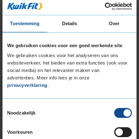
235/50R18 101V EXTRALOAD
235/55R18 104H EXTRALOAD
235/55R18 104V EXTRALOAD
Toestemming
Details
Over
235/60R18 107H EXTRALOAD
245/40R18 97V EXTRALOAD
245/45R18 100V EXTRALOAD
We gebruiken cookies voor een goed werkende site
255/40R18 99V EXTRALOAD
We gebruiken cookies voor het analyseren van ons
255/45R18 103V EXTRALOAD
websiteverkeer, het bieden van extra functies (ook voor
255/55R18 109H EXTRALOAD
social media) en het relevanter maken van
255/55R18 109V EXTRALOAD
advertenties. Meer info lees je in onze
19-inch banden
privacyverklaring
.
195/55R19 94T EXTRALOAD
215/50R19 97H EXTRALOAD
Toestemmingsselectie
225/35R19 88W EXTRALOAD
Noodzakelijk
225/40R19 93T EXTRALOAD
225/40R19 93W EXTRALOAD
225/40R19 93W EXTRALOAD
Voorkeuren
225/45R19 96T EXTRALOAD