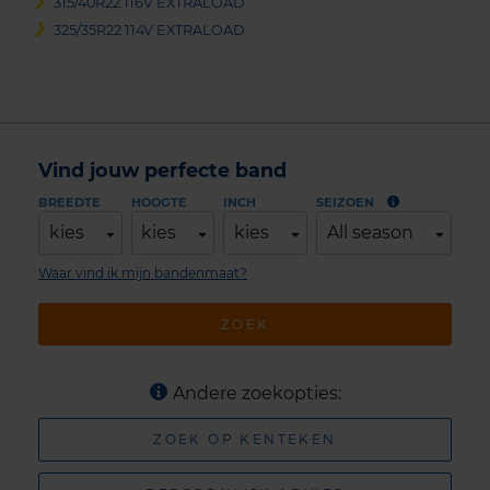
315/40R22 116V EXTRALOAD
325/35R22 114V EXTRALOAD
Vind jouw perfecte band
BREEDTE
HOOGTE
INCH
SEIZOEN
kies
kies
kies
All season
Waar vind ik mijn bandenmaat?
ZOEK
Andere zoekopties:
ZOEK OP KENTEKEN