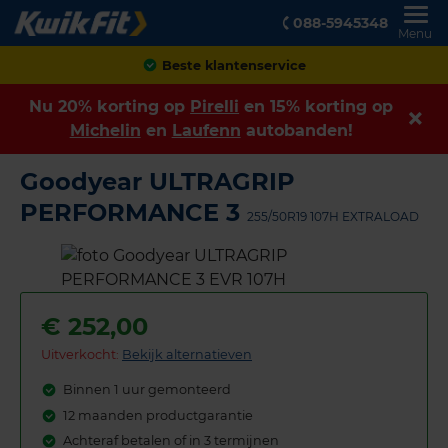
088-5945348
Menu
Achteraf betalen
Nu 20% korting op
Pirelli
en 15% korting op
Michelin
en
Laufenn
autobanden!
Goodyear ULTRAGRIP
PERFORMANCE 3
255/50R19 107H EXTRALOAD
€
252,00
Uitverkocht:
Bekijk alternatieven
Binnen 1 uur gemonteerd
12 maanden productgarantie
Achteraf betalen of in 3 termijnen