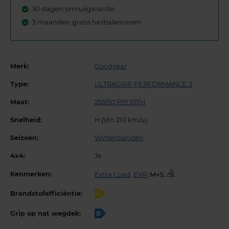
30 dagen omruilgarantie
3 maanden gratis herbalanceren
Merk:
Goodyear
Type:
ULTRAGRIP PERFORMANCE 3
Maat:
255/50 R19 107H
Snelheid:
H (t/m 210 km/u)
Seizoen:
Winterbanden
4x4:
Ja
Kenmerken:
Extra Load
,
EVR
,
,
Brandstofefficiëntie:
C
Grip op nat wegdek:
B