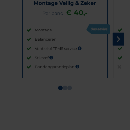
Montage Veilig & Zeker
€ 40,-
Per band
Montage
M
Balanceren
B
Ventiel of TPMS service
Ve
Stikstof
St
Bandengarantieplan
B
Item
1
of
3