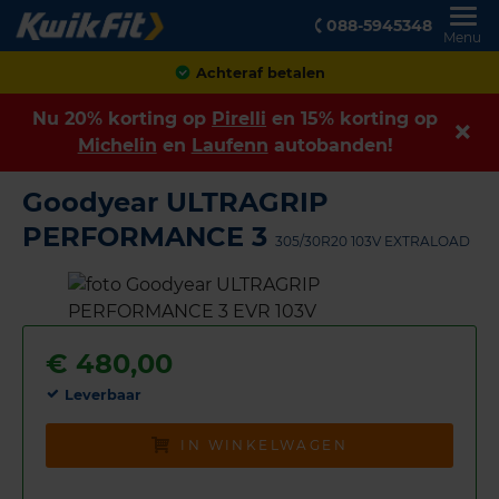
088-5945348
Menu
Achteraf betalen
Nu 20% korting op
Pirelli
en 15% korting op
Michelin
en
Laufenn
autobanden!
Goodyear ULTRAGRIP
PERFORMANCE 3
305/30R20 103V EXTRALOAD
€
480,00
Leverbaar
IN WINKELWAGEN