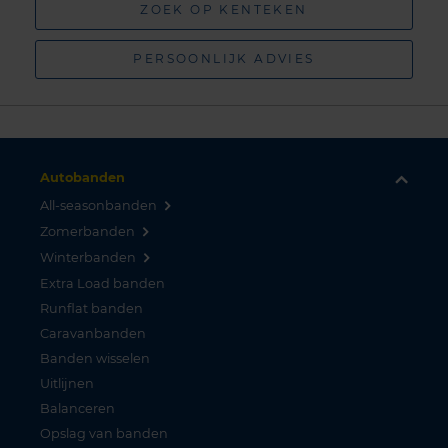
ZOEK OP KENTEKEN
PERSOONLIJK ADVIES
Autobanden
All-seasonbanden
Zomerbanden
Winterbanden
Extra Load banden
Runflat banden
Caravanbanden
Banden wisselen
Uitlijnen
Balanceren
Opslag van banden