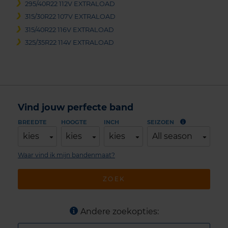
295/40R22 112V EXTRALOAD
315/30R22 107V EXTRALOAD
315/40R22 116V EXTRALOAD
325/35R22 114V EXTRALOAD
Vind jouw perfecte band
BREEDTE
HOOGTE
INCH
SEIZOEN
kies
kies
kies
All season
Waar vind ik mijn bandenmaat?
ZOEK
Andere zoekopties: