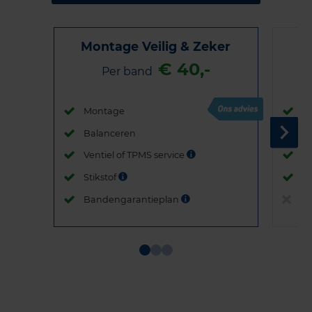
Montage Veilig & Zeker
€ 40,-
Per band
Montage
M
Balanceren
B
Ventiel of TPMS service
Ve
Stikstof
St
Bandengarantieplan
B
Item
1
of