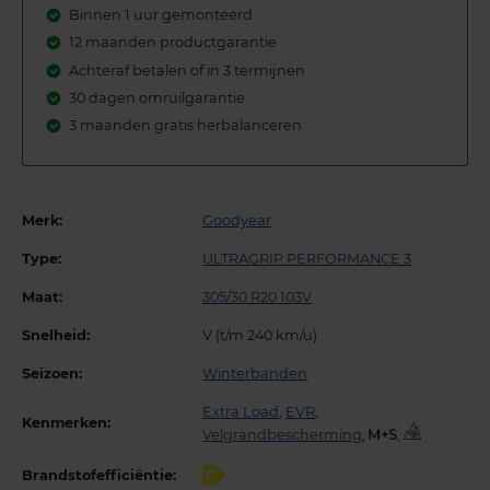
Binnen 1 uur gemonteerd
12 maanden productgarantie
Achteraf betalen of in 3 termijnen
30 dagen omruilgarantie
3 maanden gratis herbalanceren
Merk:
Goodyear
Type:
ULTRAGRIP PERFORMANCE 3
Maat:
305/30 R20 103V
Snelheid:
V (t/m 240 km/u)
Seizoen:
Winterbanden
Extra Load
,
EVR
,
Kenmerken:
Velgrandbescherming
,
,
Brandstofefficiëntie:
C