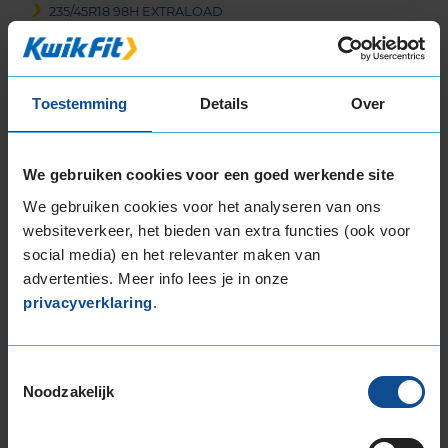
235/45R18 98H EXTRALOAD
235/45R18 98V EXTRALOAD
235/50R18 101V EXTRALOAD
235/55R18 104H EXTRALOAD
Toestemming
Details
Over
235/55R18 104V EXTRALOAD
235/60R18 107H EXTRALOAD
245/40R18 97V EXTRALOAD
We gebruiken cookies voor een goed werkende site
245/45R18 100V EXTRALOAD
We gebruiken cookies voor het analyseren van ons
255/40R18 99V EXTRALOAD
websiteverkeer, het bieden van extra functies (ook voor
255/45R18 103V EXTRALOAD
social media) en het relevanter maken van
255/55R18 109H EXTRALOAD
advertenties. Meer info lees je in onze
255/55R18 109V EXTRALOAD
privacyverklaring
.
19-inch banden
195/55R19 94T EXTRALOAD
Toestemmingsselectie
215/50R19 97H EXTRALOAD
Noodzakelijk
225/35R19 88W EXTRALOAD
225/40R19 93T EXTRALOAD