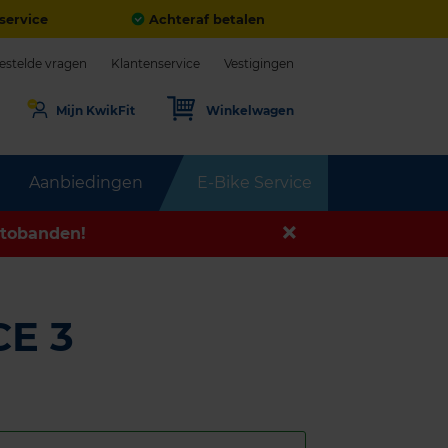
service
Achteraf betalen
estelde vragen
Klantenservice
Vestigingen
Mijn KwikFit
Winkelwagen
Aanbiedingen
E-Bike Service
tobanden!
E 3