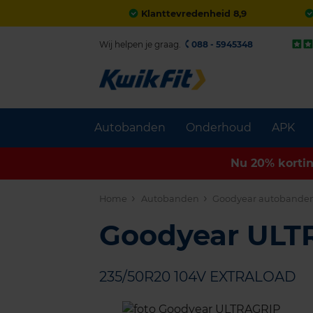
Klanttevredenheid 8,9
Wij helpen je graag.
088 - 5945348
Autobanden
Onderhoud
APK
Nu 20% korti
Home
Autobanden
Goodyear autobande
Goodyear UL
235/50R20 104V EXTRALOAD