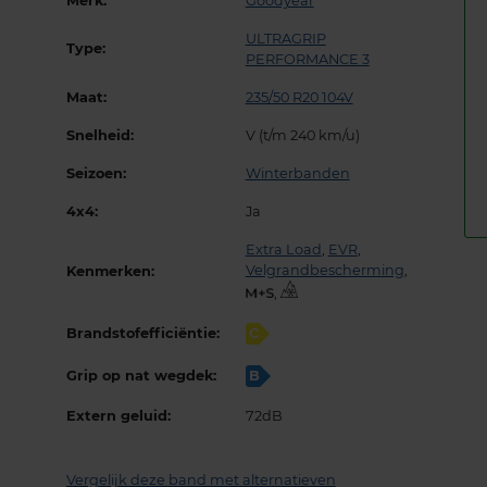
Merk:
Goodyear
ULTRAGRIP
Type:
PERFORMANCE 3
Maat:
235/50 R20 104V
Snelheid:
V (t/m 240 km/u)
Seizoen:
Winterbanden
4x4:
Ja
Extra Load
,
EVR
,
Velgrandbescherming
,
Kenmerken:
,
Brandstofefficiëntie:
C
Grip op nat wegdek:
B
Extern geluid:
72dB
Vergelijk deze band met alternatieven