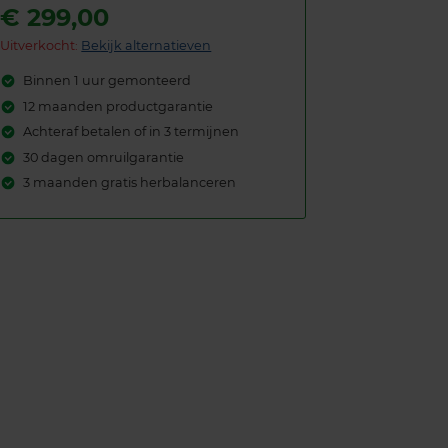
€
299,00
Uitverkocht:
Bekijk alternatieven
Binnen 1 uur gemonteerd
12 maanden productgarantie
Achteraf betalen of in 3 termijnen
30 dagen omruilgarantie
3 maanden gratis herbalanceren