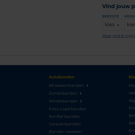
Vind jouw p
BREEDTE
HOOG
kies
kie
Waar vind ik mij
Autobanden
Kl
All-seasonbanden
Mij
Vee
Zomerbanden
Al
Winterbanden
Pri
Extra Load banden
Be
Runflat banden
Re
Caravanbanden
Er
Banden wisselen