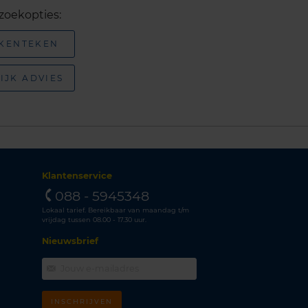
zoekopties:
 KENTEKEN
IJK ADVIES
Klantenservice
088 - 5945348
Lokaal tarief. Bereikbaar van maandag t/m
vrijdag tussen 08.00 - 17.30 uur.
Nieuwsbrief
INSCHRIJVEN