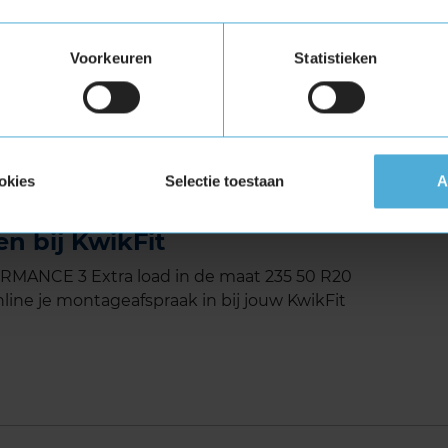
ervoor dat het interne geluidsniveau van de
Voorkeuren
Statistieken
3 met Extra Load (verstevigde band)
tuigen die banden met een hoger
vigde banden zijn te herkennen aan het
okies
Selectie toestaan
A
RFORMANCE 3 Extra load in
n bij KwikFit
MANCE 3 Extra load in de maat 235 50 R20
line je montageafspraak in bij jouw KwikFit