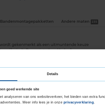
Bandenmontage­pakketten
Andere maten
235
3 wordt gekenmerkt als een uitmuntende keuze
langrijk vindt. Deze winterband belooft
er diverse koude weersomstandigheden, wat
r een breed scala aan voertuigen, waaronder
Details
een goed werkende site
de dankzij de SnowProtect-technologie
egdek
t analyseren van ons websiteverkeer, het bieden van extra func
eeuw
advertenties. Meer info lees je in onze
privacyverklaring
.