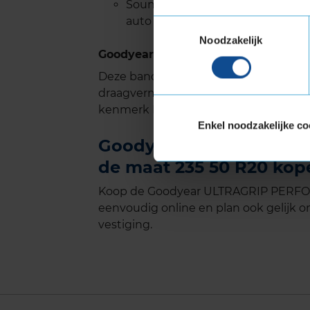
SoundComfort technologie zorgt 
auto tot wel 50% vermindert
Toestemmingsselectie
Noodzakelijk
Goodyear ULTRAGRIP PERFORMANCE 
Deze band is ook geschikt voor voer
draagvermogen nodig hebben. Verste
kenmerk Extra Load.
Enkel noodzakelijke co
Goodyear ULTRAGRIP PE
de maat 235 50 R20 kope
Koop de Goodyear ULTRAGRIP PERFOR
eenvoudig online en plan ook gelijk on
vestiging.