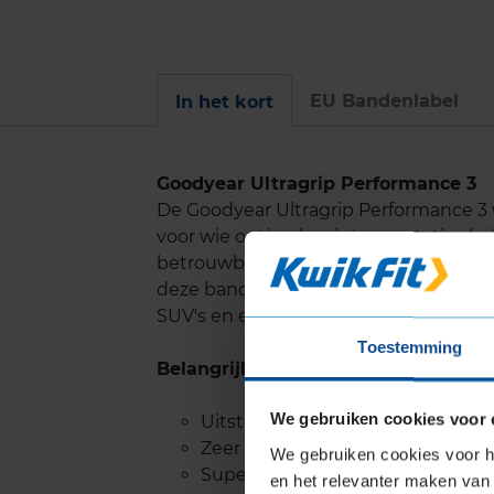
EU Bandenlabel
In het kort
Goodyear Ultragrip Performance 3
De Goodyear Ultragrip Performance 
voor wie optimale winterprestaties be
betrouwbare handling en tractie ond
deze band een ideale keuze maakt voo
SUV's en elektrische auto's.
Toestemming
Belangrijke eigenschappen
We gebruiken cookies voor 
Uitstekende grip op sneeuw, me
Zeer goede prestaties op nat w
We gebruiken cookies voor he
Superieure remcapaciteit op sn
en het relevanter maken van 