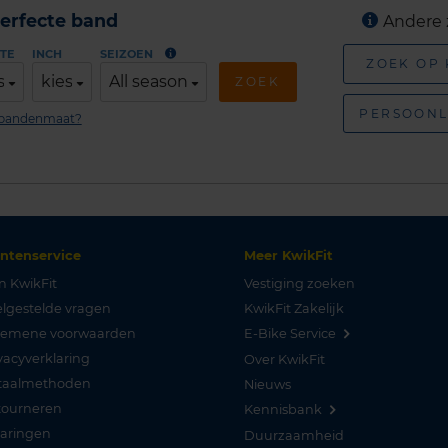
erfecte band
Andere 
TE
INCH
SEIZOEN
ZOEK OP
s
kies
All season
ZOEK
PERSOONL
n bandenmaat?
antenservice
Meer KwikFit
n KwikFit
Vestiging zoeken
lgestelde vragen
KwikFit Zakelijk
gemene voorwaarden
E-Bike Service
vacyverklaring
Over KwikFit
taalmethoden
Nieuws
tourneren
Kennisbank
varingen
Duurzaamheid