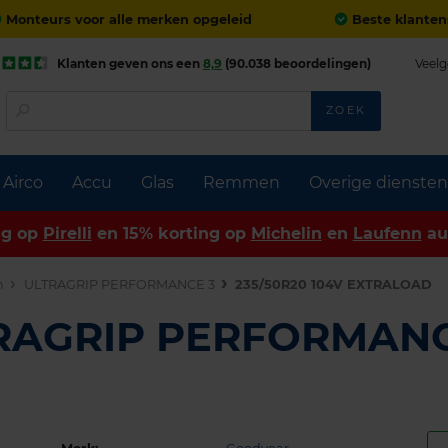
Monteurs voor alle merken opgeleid
Beste klanten
Klanten geven ons een
8,9
(90.038 beoordelingen)
Veelg
ZOEK
Airco
Accu
Glas
Remmen
Overige diensten
ng op
Pirelli
en 15% korting op
Michelin
en
Laufenn
au
n
ULTRAGRIP PERFORMANCE 3
235/50R20 104V EXTRALOAD
TRAGRIP PERFORMANC