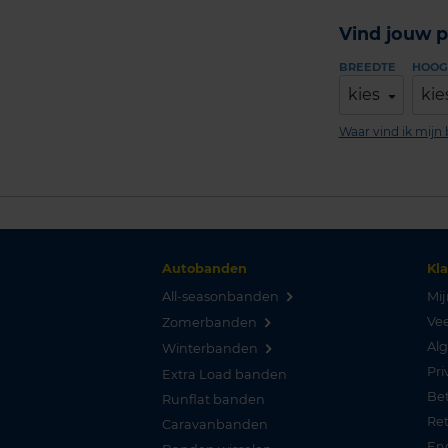
Vind jouw p
BREEDTE
HOOG
kies
kie
Waar vind ik mij
Autobanden
Kl
All-seasonbanden
Mij
Vee
Zomerbanden
Al
Winterbanden
Pri
Extra Load banden
Be
Runflat banden
Re
Caravanbanden
Er