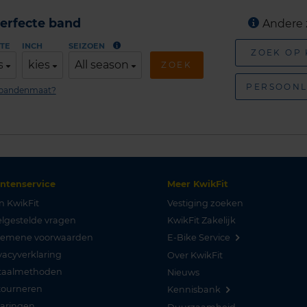
erfecte band
Andere 
TE
INCH
SEIZOEN
ZOEK OP
s
kies
All season
ZOEK
PERSOONL
n bandenmaat?
antenservice
Meer KwikFit
n KwikFit
Vestiging zoeken
lgestelde vragen
KwikFit Zakelijk
gemene voorwaarden
E-Bike Service
vacyverklaring
Over KwikFit
taalmethoden
Nieuws
tourneren
Kennisbank
varingen