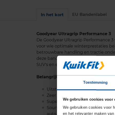
EU Bandenlabel
In het kort
Goodyear Ultragrip Performance 3
De Goodyear Ultragrip Performance 
voor wie optimale winterprestaties be
betrouwbare handling en tractie ond
deze band een ideale keuze maakt voo
SUV's en elektrische auto's.
Belangrijke eigenschappen
Toestemming
Uitstekende grip op sneeuw, me
Zeer goede prestaties op nat w
We gebruiken cookies voor 
Superieure remcapaciteit op sn
We gebruiken cookies voor he
SoundComfort technologie zorgt 
en het relevanter maken van 
auto tot wel 50% vermindert