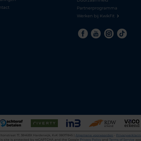
Duurzaamheid
ntact
Partnerprogramma
Werken bij KwikFit
Facebook
Youtube
Instagra
Tikto
ltonstraat 17, 3846BX Harderwijk, KvK 08017845 |
Algemene voorwaarden
•
Privacyverklari
is site is protected by reCAPTCHA and the Google
Privacy Policy
and
Terms of Service
app