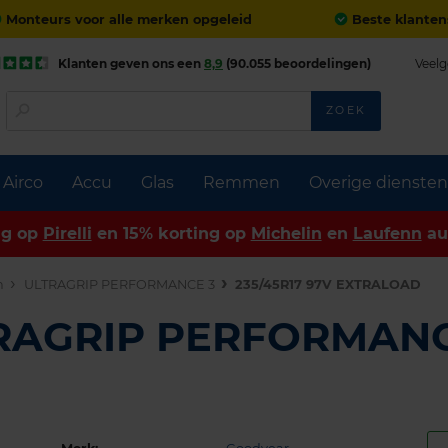
Monteurs voor alle merken opgeleid
Beste klanten
Klanten geven ons een
8,9
(90.055 beoordelingen)
Veelg
ZOEK
Airco
Accu
Glas
Remmen
Overige diensten
ng op
Pirelli
en 15% korting op
Michelin
en
Laufenn
au
n
ULTRAGRIP PERFORMANCE 3
235/45R17 97V EXTRALOAD
TRAGRIP PERFORMANC