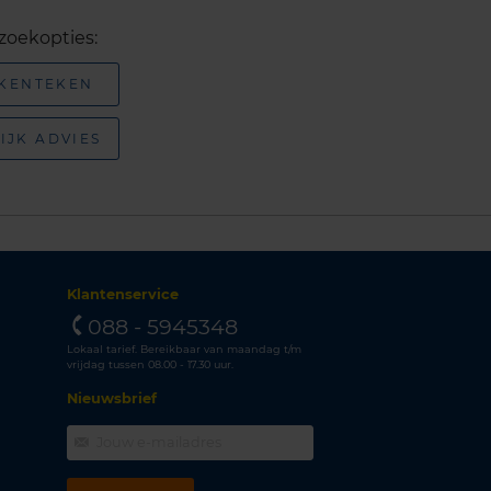
zoekopties:
 KENTEKEN
IJK ADVIES
Klantenservice
088 - 5945348
Lokaal tarief. Bereikbaar van maandag t/m
vrijdag tussen 08.00 - 17.30 uur.
Nieuwsbrief