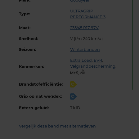
Merk:
Goodyear
ULTRAGRIP
Type:
PERFORMANCE 3
Maat:
235/45 R17 97V
Snelheid:
V (t/m 240 km/u)
Seizoen:
Winterbanden
Extra Load
,
EVR
,
Velgrandbescherming
,
Kenmerken:
,
Brandstofefficiëntie:
C
Grip op nat wegdek:
C
Extern geluid:
71dB
Vergelijk deze band met alternatieven