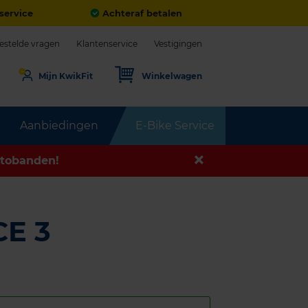
service
Achteraf betalen
estelde vragen
Klantenservice
Vestigingen
Mijn KwikFit
Winkelwagen
Aanbiedingen
E-Bike Service
tobanden!
E 3