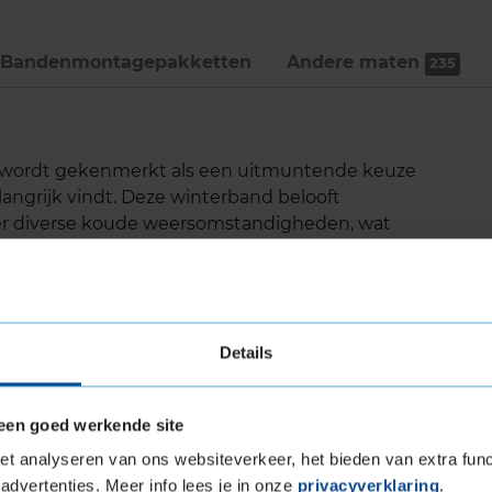
Bandenmontage­pakketten
Andere maten
235
3 wordt gekenmerkt als een uitmuntende keuze
langrijk vindt. Deze winterband belooft
er diverse koude weersomstandigheden, wat
r een breed scala aan voertuigen, waaronder
Details
de dankzij de SnowProtect-technologie
egdek
een goed werkende site
eeuw
t analyseren van ons websiteverkeer, het bieden van extra func
ervoor dat het interne geluidsniveau van de
advertenties. Meer info lees je in onze
privacyverklaring
.