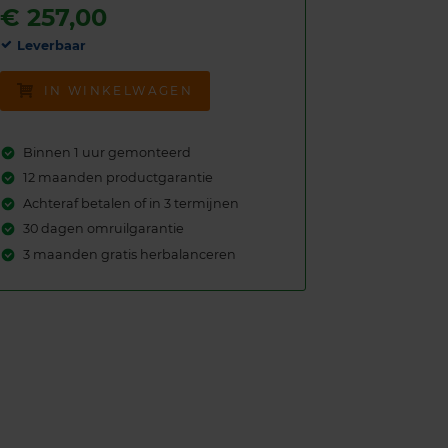
€
257,00
Leverbaar
IN WINKELWAGEN
Binnen 1 uur gemonteerd
12 maanden productgarantie
Achteraf betalen of in 3 termijnen
30 dagen omruilgarantie
3 maanden gratis herbalanceren