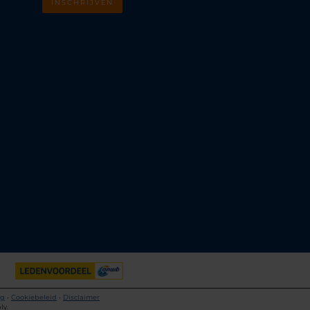
INSCHRIJVEN
m
k
ng
•
Cookiebeleid
•
Disclaimer
ly.