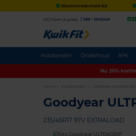
Klanttevredenheid 8,9
Wij helpen je graag.
088 - 5945348
Autobanden
Onderhoud
APK
Nu 20% korti
Home
Autobanden
Goodyear autobande
Goodyear UL
235/45R17 97V EXTRALOAD