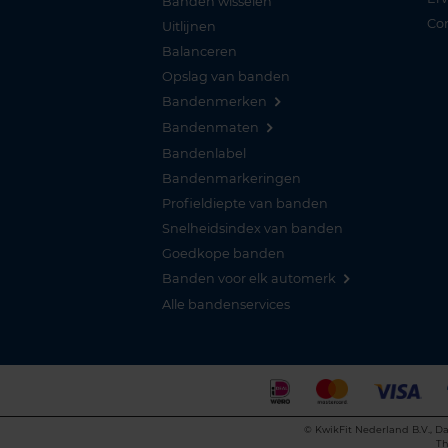
Banden wisselen
Co
Uitlijnen
Balanceren
Opslag van banden
Bandenmerken
Bandenmaten
Bandenlabel
Bandenmarkeringen
Profieldiepte van banden
Snelheidsindex van banden
Goedkope banden
Banden voor elk automerk
Alle bandenservices
©
KwikFit Nederland B.V., Da
Th