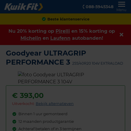
088-5945348
Menu
Achteraf betalen
Nu 20% korting op
Pirelli
en 15% korting op
Michelin
en
Laufenn
autobanden!
Goodyear ULTRAGRIP
PERFORMANCE 3
255/40R20 104V EXTRALOAD
€
393,00
Uitverkocht:
Bekijk alternatieven
Binnen 1 uur gemonteerd
12 maanden productgarantie
Achteraf betalen of in 3 termijnen