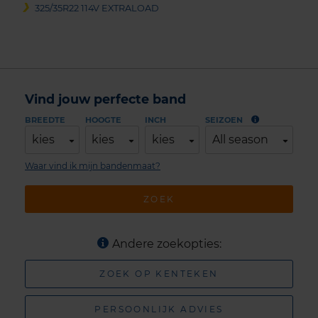
325/35R22 114V EXTRALOAD
Vind jouw perfecte band
BREEDTE
HOOGTE
INCH
SEIZOEN
kies
kies
kies
All season
Waar vind ik mijn bandenmaat?
ZOEK
Andere zoekopties:
ZOEK OP KENTEKEN
PERSOONLIJK ADVIES