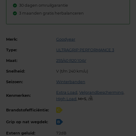
30 dagen omruilgarantie
3 maanden gratis herbalanceren
Merk:
Goodyear
Type:
ULTRAGRIP PERFORMANCE 3
Maat:
255/40 R20 104V
Snelheid:
V (t/m 240 km/u)
Seizoen:
Winterbanden
Extra Load
,
Velgrandbescherming
,
Kenmerken:
High Load
,
,
Brandstofefficiëntie:
C
Grip op nat wegdek:
B
Extern geluid:
72dB