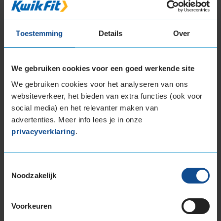
235/55R18 104H EXTRALOAD
235/55R18 104V EXTRALOAD
235/60R18 107H EXTRALOAD
Toestemming
Details
Over
245/40R18 97V EXTRALOAD
245/45R18 100V EXTRALOAD
We gebruiken cookies voor een goed werkende site
255/40R18 99V EXTRALOAD
255/45R18 103V EXTRALOAD
We gebruiken cookies voor het analyseren van ons
websiteverkeer, het bieden van extra functies (ook voor
255/55R18 109H EXTRALOAD
social media) en het relevanter maken van
255/55R18 109V EXTRALOAD
advertenties. Meer info lees je in onze
19-inch banden
privacyverklaring
.
195/55R19 94T EXTRALOAD
215/50R19 97H EXTRALOAD
225/35R19 88W EXTRALOAD
Toestemmingsselectie
225/40R19 93T EXTRALOAD
Noodzakelijk
225/40R19 93W EXTRALOAD
225/40R19 93W EXTRALOAD
Voorkeuren
225/45R19 96T EXTRALOAD