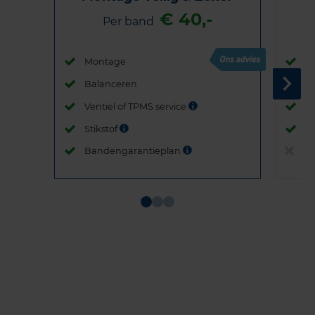
€ 40,-
Per band
Montage
M
Balanceren
B
Ventiel of TPMS service
Ve
Stikstof
St
Bandengarantieplan
B
Item
1
of
3