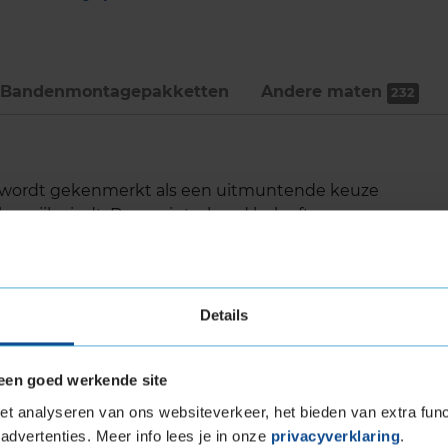
Bandenmontage­pakketten
Andere maten
232
3 wordt gekenmerkt als een uitmuntende keuze
langrijk vindt. Deze winterband belooft
er diverse koude weersomstandigheden, wat
r een breed scala aan voertuigen, waaronder
Details
een goed werkende site
de dankzij de SnowProtect-technologie
egdek
t analyseren van ons websiteverkeer, het bieden van extra func
eeuw
advertenties. Meer info lees je in onze
privacyverklaring
.