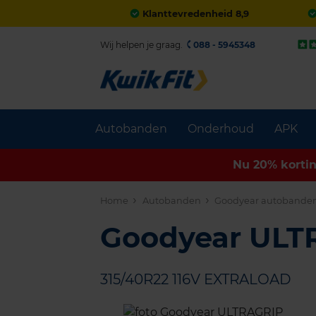
Klanttevredenheid 8,9
Wij helpen je graag.
088 - 5945348
Autobanden
Onderhoud
APK
Nu 20% korti
Home
Autobanden
Goodyear autobande
Goodyear UL
315/40R22 116V EXTRALOAD