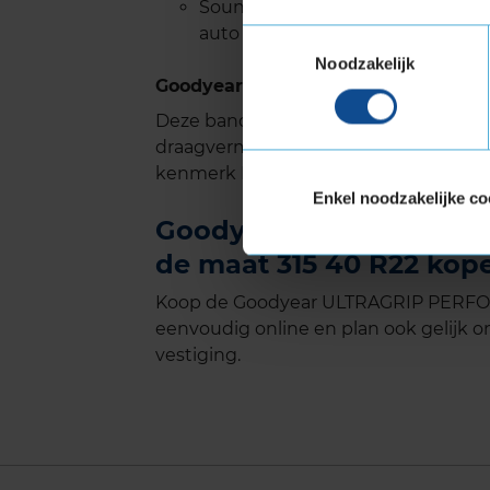
SoundComfort technologie zorgt 
auto tot wel 50% vermindert
Toestemmingsselectie
Noodzakelijk
Goodyear ULTRAGRIP PERFORMANCE 
Deze band is ook geschikt voor voer
draagvermogen nodig hebben. Verste
kenmerk Extra Load.
Enkel noodzakelijke co
Goodyear ULTRAGRIP PE
de maat 315 40 R22 kope
Koop de Goodyear ULTRAGRIP PERFORM
eenvoudig online en plan ook gelijk on
vestiging.