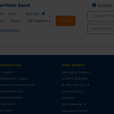
erfecte band
Andere 
TE
INCH
SEIZOEN
ZOEK OP
s
kies
All season
ZOEK
PERSOONL
n bandenmaat?
antenservice
Meer KwikFit
n KwikFit
Vestiging zoeken
lgestelde vragen
KwikFit Zakelijk
gemene voorwaarden
E-Bike Service
vacyverklaring
Over KwikFit
taalmethoden
Nieuws
tourneren
Kennisbank
varingen
Duurzaamheid