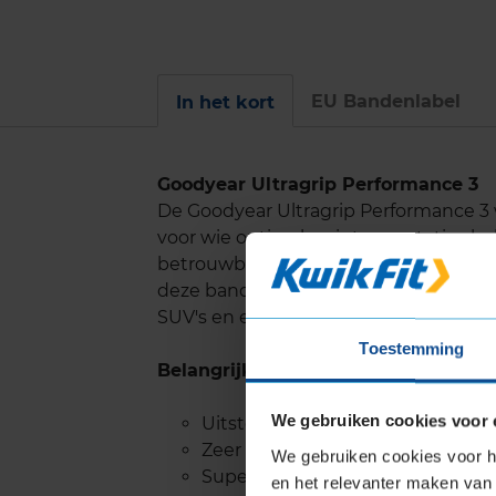
EU Bandenlabel
In het kort
Goodyear Ultragrip Performance 3
De Goodyear Ultragrip Performance 
voor wie optimale winterprestaties be
betrouwbare handling en tractie ond
deze band een ideale keuze maakt voo
SUV's en elektrische auto's.
Toestemming
Belangrijke eigenschappen
We gebruiken cookies voor 
Uitstekende grip op sneeuw, me
Zeer goede prestaties op nat w
We gebruiken cookies voor he
Superieure remcapaciteit op sn
en het relevanter maken van 