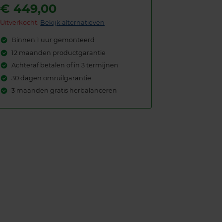
€
449,00
Uitverkocht:
Bekijk alternatieven
Binnen 1 uur gemonteerd
12 maanden productgarantie
Achteraf betalen of in 3 termijnen
30 dagen omruilgarantie
3 maanden gratis herbalanceren