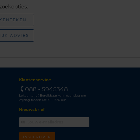
zoekopties:
 KENTEKEN
IJK ADVIES
Klantenservice
088 - 5945348
Lokaal tarief. Bereikbaar van maandag t/m
vrijdag tussen 08.00 - 17.30 uur.
Nieuwsbrief
INSCHRIJVEN