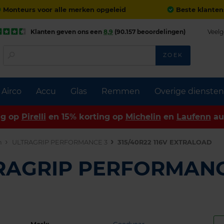
Monteurs voor alle merken opgeleid
Beste klanten
Klanten geven ons een
8,9
(90.157 beoordelingen)
Veelg
ZOEK
Airco
Accu
Glas
Remmen
Overige diensten
ng op
Pirelli
en 15% korting op
Michelin
en
Laufenn
au
n
ULTRAGRIP PERFORMANCE 3
315/40R22 116V EXTRALOAD
TRAGRIP PERFORMANC