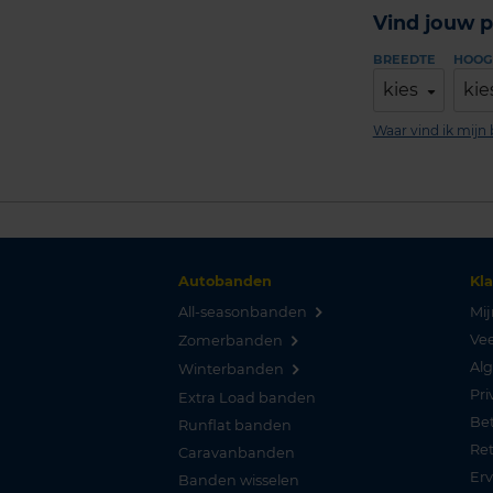
Vind jouw p
BREEDTE
HOOG
kies
kie
Waar vind ik mij
Autobanden
Kl
All-seasonbanden
Mij
Vee
Zomerbanden
Al
Winterbanden
Pri
Extra Load banden
Be
Runflat banden
Re
Caravanbanden
Er
Banden wisselen