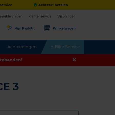
service
Achteraf betalen
estelde vragen
Klantenservice
Vestigingen
Mijn KwikFit
Winkelwagen
Aanbiedingen
E-Bike Service
tobanden!
E 3