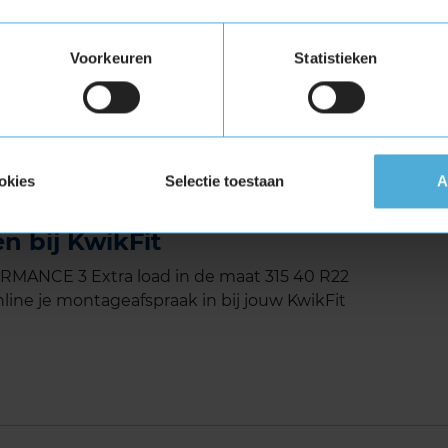
ervoor dat het interne geluidsniveau van de
Voorkeuren
Statistieken
3 met Extra Load (verstevigde band)
tuigen die banden met een hoger
vigde banden zijn te herkennen aan het
okies
Selectie toestaan
A
RFORMANCE 3 Extra load in
n bij KwikFit
ANCE 3 Extra load in de maat 315 40 R22
line je montageafspraak in bij jouw KwikFit