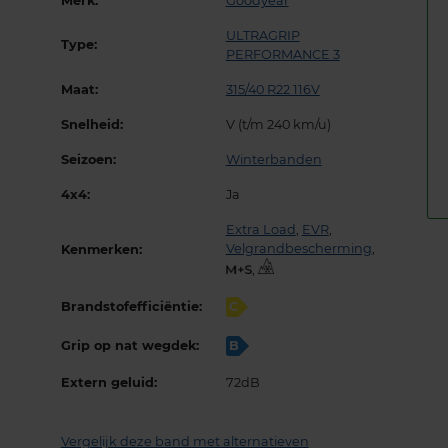
Merk:
Goodyear
ULTRAGRIP
Type:
PERFORMANCE 3
Maat:
315/40 R22 116V
Snelheid:
V (t/m 240 km/u)
Seizoen:
Winterbanden
4x4:
Ja
Extra Load
,
EVR
,
Velgrandbescherming
,
Kenmerken:
,
Brandstofefficiëntie:
C
Grip op nat wegdek:
B
Extern geluid:
72dB
Vergelijk deze band met alternatieven