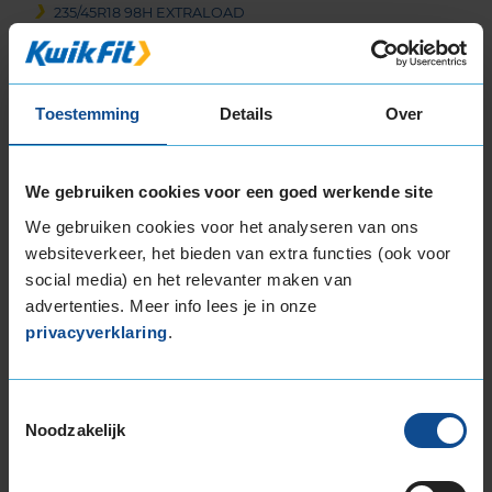
235/45R18 98H EXTRALOAD
235/45R18 98V EXTRALOAD
235/50R18 101V EXTRALOAD
235/55R18 104H EXTRALOAD
Toestemming
Details
Over
235/55R18 104V EXTRALOAD
235/60R18 107H EXTRALOAD
245/40R18 97V EXTRALOAD
We gebruiken cookies voor een goed werkende site
245/45R18 100V EXTRALOAD
We gebruiken cookies voor het analyseren van ons
255/40R18 99V EXTRALOAD
websiteverkeer, het bieden van extra functies (ook voor
255/45R18 103V EXTRALOAD
social media) en het relevanter maken van
255/55R18 109H EXTRALOAD
advertenties. Meer info lees je in onze
255/55R18 109V EXTRALOAD
privacyverklaring
.
19-inch banden
195/55R19 94T EXTRALOAD
Toestemmingsselectie
215/50R19 97H EXTRALOAD
Noodzakelijk
225/35R19 88W EXTRALOAD
225/40R19 93T EXTRALOAD