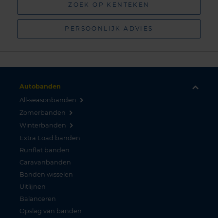
ZOEK OP KENTEKEN
PERSOONLIJK ADVIES
Autobanden
All-seasonbanden
Zomerbanden
Winterbanden
Extra Load banden
Runflat banden
Caravanbanden
Banden wisselen
Uitlijnen
Balanceren
Opslag van banden