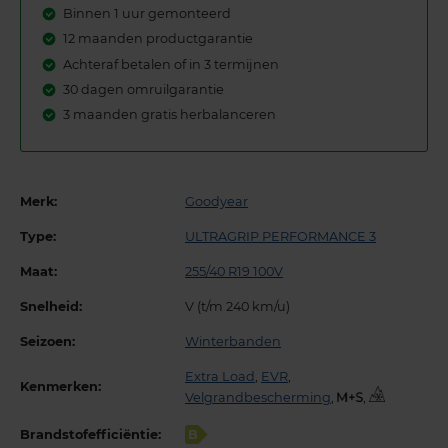
Binnen 1 uur gemonteerd
12 maanden productgarantie
Achteraf betalen of in 3 termijnen
30 dagen omruilgarantie
3 maanden gratis herbalanceren
Merk:
Goodyear
Type:
ULTRAGRIP PERFORMANCE 3
Maat:
255/40 R19 100V
Snelheid:
V (t/m 240 km/u)
Seizoen:
Winterbanden
Extra Load
,
EVR
,
Kenmerken:
Velgrandbescherming
,
,
Brandstofefficiëntie:
B