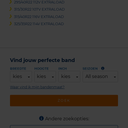
295/40R22 112V EXTRALOAD
315/30R22 107V EXTRALOAD
315/40R22 116V EXTRALOAD
325/35R22 114V EXTRALOAD
Vind jouw perfecte band
BREEDTE
HOOGTE
INCH
SEIZOEN
kies
kies
kies
All season
Waar vind ik mijn bandenmaat?
ZOEK
Andere zoekopties: