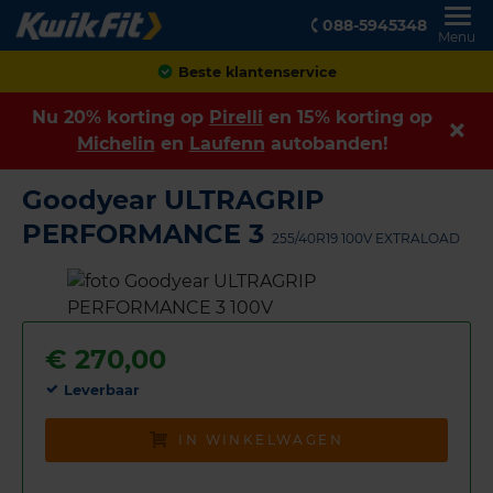
088-5945348
Menu
Achteraf betalen
Nu 20% korting op
Pirelli
en 15% korting op
Michelin
en
Laufenn
autobanden!
Goodyear ULTRAGRIP
PERFORMANCE 3
255/40R19 100V EXTRALOAD
€
270,00
Leverbaar
IN WINKELWAGEN