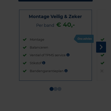
Montage Veilig & Zeker
€ 40,-
Per band
Montage
M
Balanceren
B
Ventiel of TPMS service
Ve
Stikstof
St
Bandengarantieplan
B
Item
1
of