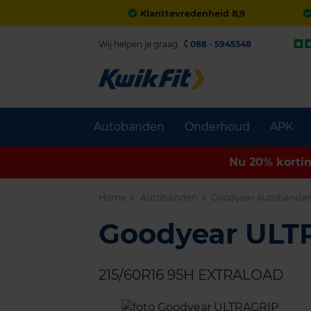
Klanttevredenheid 8,9
Wij helpen je graag.
088 - 5945348
Autobanden
Onderhoud
APK
Nu 20% korti
Home
Autobanden
Goodyear autobande
Goodyear UL
215/60R16 95H EXTRALOAD