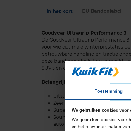
EU Bandenlabel
In het kort
Goodyear Ultragrip Performance 3
De Goodyear Ultragrip Performance 
voor wie optimale winterprestaties be
betrouwbare handling en tractie ond
deze band een ideale keuze maakt voo
SUV's en elektrische auto's.
Belangrijke eigenschappen
Toestemming
Uitstekende grip op sneeuw, me
Zeer goede prestaties op nat w
Superieure remcapaciteit op sn
We gebruiken cookies voor 
SoundComfort technologie zorgt 
We gebruiken cookies voor he
auto tot wel 50% vermindert
en het relevanter maken van 