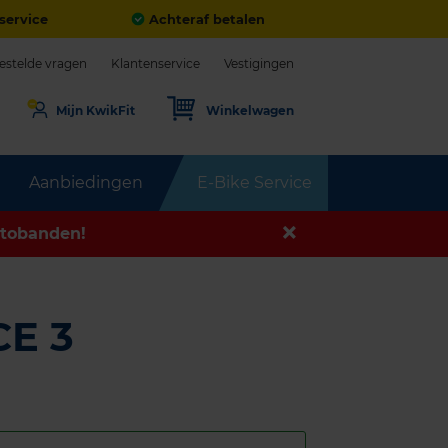
service
Achteraf betalen
estelde vragen
Klantenservice
Vestigingen
Mijn KwikFit
Winkelwagen
Aanbiedingen
E-Bike Service
tobanden!
E 3