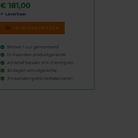
€
181,00
Leverbaar
IN WINKELWAGEN
Binnen 1 uur gemonteerd
12 maanden productgarantie
Achteraf betalen of in 3 termijnen
30 dagen omruilgarantie
3 maanden gratis herbalanceren