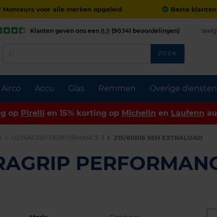
Monteurs voor alle merken opgeleid
Beste klanten
Klanten geven ons een
8,9
(90.141 beoordelingen)
Veelg
ZOEK
Airco
Accu
Glas
Remmen
Overige diensten
ng op
Pirelli
en 15% korting op
Michelin
en
Laufenn
au
n
ULTRAGRIP PERFORMANCE 3
215/60R16 95H EXTRALOAD
TRAGRIP PERFORMANC