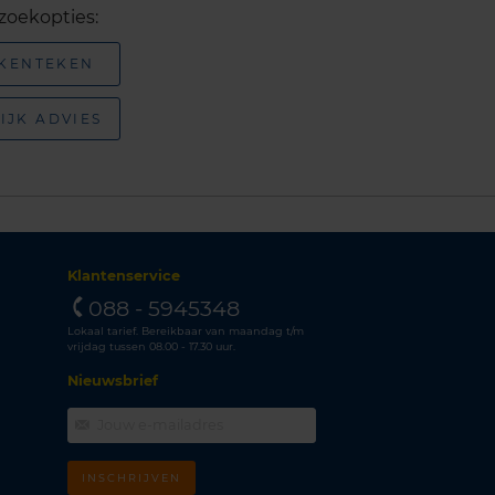
zoekopties:
 KENTEKEN
IJK ADVIES
Klantenservice
088 - 5945348
Lokaal tarief. Bereikbaar van maandag t/m
vrijdag tussen 08.00 - 17.30 uur.
Nieuwsbrief
INSCHRIJVEN