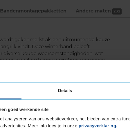
Bandenmontage­pakketten
Andere maten
232
3 wordt gekenmerkt als een uitmuntende keuze
langrijk vindt. Deze winterband belooft
er diverse koude weersomstandigheden, wat
r een breed scala aan voertuigen, waaronder
Details
de dankzij de SnowProtect-technologie
egdek
eeuw
een goed werkende site
ervoor dat het interne geluidsniveau van de
t analyseren van ons websiteverkeer, het bieden van extra func
advertenties. Meer info lees je in onze
privacyverklaring
.