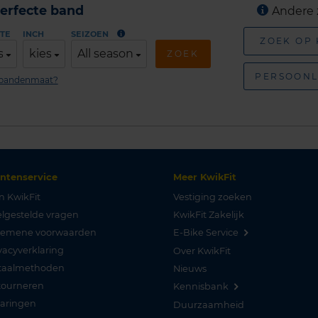
erfecte band
Andere 
TE
INCH
SEIZOEN
ZOEK OP
s
kies
All season
ZOEK
PERSOONL
n bandenmaat?
antenservice
Meer KwikFit
n KwikFit
Vestiging zoeken
lgestelde vragen
KwikFit Zakelijk
gemene voorwaarden
E-Bike Service
vacyverklaring
Over KwikFit
taalmethoden
Nieuws
tourneren
Kennisbank
varingen
Duurzaamheid