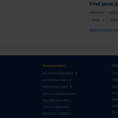
Vind jouw p
BREEDTE
HOOG
kies
kie
Waar vind ik mij
Autobanden
Kl
All-seasonbanden
Mij
Vee
Zomerbanden
Al
Winterbanden
Pri
Extra Load banden
Be
Runflat banden
Re
Caravanbanden
Er
Banden wisselen