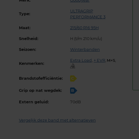
Merk:
Goodyear
ULTRAGRIP
Type:
PERFORMANCE 3
Maat:
215/60 R16 95H
Snelheid:
H (t/m 210 km/u)
Seizoen:
Winterbanden
Extra Load
,
+ EVR
,
,
Kenmerken:
Brandstofefficiëntie:
C
Grip op nat wegdek:
B
Extern geluid:
70dB
Vergelijk deze band met alternatieven