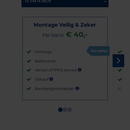
Montage Veilig & Zeker
€ 40,-
Per band
Montage
M
Balanceren
B
Ventiel of TPMS service
Ve
Stikstof
St
Bandengarantieplan
B
Item
1