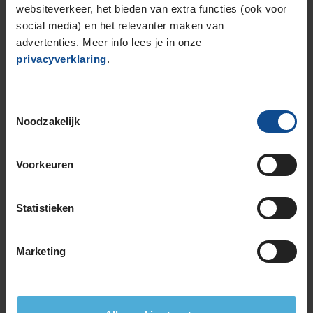
websiteverkeer, het bieden van extra functies (ook voor
225/40R19 93W EXTRALOAD
social media) en het relevanter maken van
225/40R19 93W EXTRALOAD
advertenties. Meer info lees je in onze
225/45R19 96T EXTRALOAD
privacyverklaring
.
225/50R19 100V EXTRALOAD
235/35R19 91W EXTRALOAD
235/40R19 96V EXTRALOAD
Toestemmingsselectie
Noodzakelijk
235/40R19 96V EXTRALOAD
235/45R19 99T EXTRALOAD
235/45R19 99T EXTRALOAD
Voorkeuren
235/45R19 99V EXTRALOAD
235/50R19 103V EXTRALOAD
Statistieken
235/50R19 103V EXTRALOAD
235/50R19 99T EXTRALOAD
235/50R19 99T EXTRALOAD
Marketing
235/55R19 101T EXTRALOAD
235/55R19 105H EXTRALOAD
235/55R19 105V EXTRALOAD