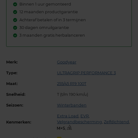
Binnen 1 uur gemonteerd
12 maanden productgarantie
Achteraf betalen of in 3 termijnen
30 dagen omruilgarantie
3 maanden gratis herbalanceren
Merk:
Goodyear
Type:
ULTRAGRIP PERFORMANCE 3
Maat:
255/45 R19 100T
Snelheid:
T (t/m 190 km/u)
Seizoen:
Winterbanden
Extra Load
,
EVR
,
Velgrandbescherming
,
Zelfdichtend
,
Kenmerken:
,