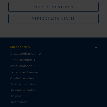
ZOEK OP KENTEKEN
PERSOONLIJK ADVIES
Autobanden
All-seasonbanden
Zomerbanden
Winterbanden
Extra Load banden
Runflat banden
Caravanbanden
Banden wisselen
Uitlijnen
Balanceren