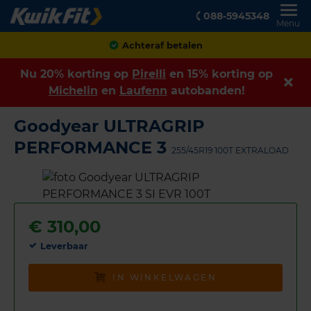
088-5945348
Menu
Achteraf betalen
Nu 20% korting op
Pirelli
en 15% korting op
Michelin
en
Laufenn
autobanden!
Goodyear ULTRAGRIP
PERFORMANCE 3
255/45R19 100T EXTRALOAD
€
310,00
Leverbaar
IN WINKELWAGEN