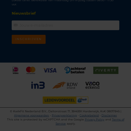
Lokaal tarief. Bereikbaar van maandag t/m vrijdag tussen 08.00 - 17.30
uur.
Nieuwsbrief
INSCHRIJVEN
©
KwikFit Nederland B.V., Daltonstraat 17, 3846BX Harderwijk, KvK 08017845 |
Algemene voorwaarden
•
Privacyverklaring
•
Cookiebeleid
•
Disclaimer
This site is protected by reCAPTCHA and the Google
Privacy Policy
and
Terms of
Service
apply.