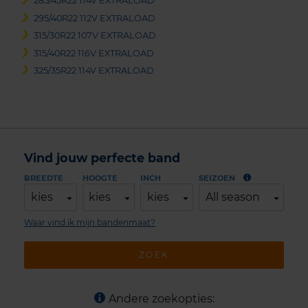
285/45R22 114V EXTRALOAD
295/40R22 112V EXTRALOAD
315/30R22 107V EXTRALOAD
315/40R22 116V EXTRALOAD
325/35R22 114V EXTRALOAD
Vind jouw perfecte band
BREEDTE
HOOGTE
INCH
SEIZOEN
kies
kies
kies
All season
Waar vind ik mijn bandenmaat?
ZOEK
Andere zoekopties: