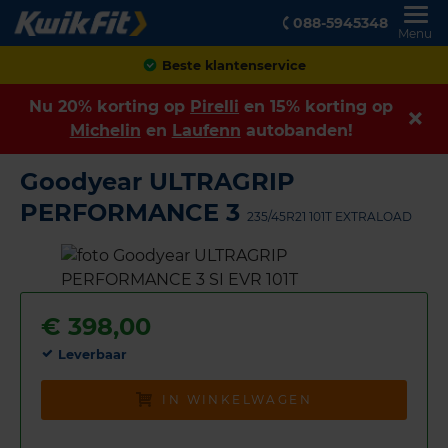
088-5945348
Menu
Achteraf betalen
Nu 20% korting op
Pirelli
en 15% korting op
Michelin
en
Laufenn
autobanden!
Goodyear ULTRAGRIP
PERFORMANCE 3
235/45R21 101T EXTRALOAD
€
398,00
Leverbaar
IN WINKELWAGEN