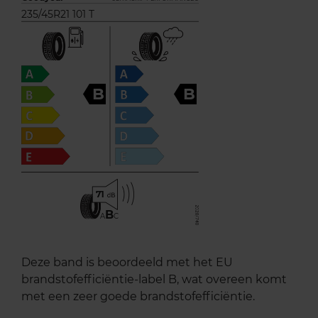
235/45R21 101 T
B
B
71
B
A
C
Deze band is beoordeeld met het EU
brandstofefficiëntie-label B, wat overeen komt
met een zeer goede brandstofefficiëntie.