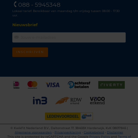
088 - 5945348
Lokaal tarief. Bereikbaar van maandag t/m vrijdag tussen 08.00 - 17.30
uur.
Nieuwsbrief
INSCHRIJVEN
©
KwikFit Nederland B.V., Daltonstraat 17, 3846BX Harderwijk, KvK 08017845 |
Algemene voorwaarden
•
Privacyverklaring
•
Cookiebeleid
•
Disclaimer
This site is protected by reCAPTCHA and the Google
Privacy Policy
and
Terms of