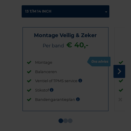
Montage Veilig & Zeker
€ 40,-
Per band
Montage
M
Balanceren
B
Ventiel of TPMS service
Ve
Stikstof
St
Bandengarantieplan
B
Item