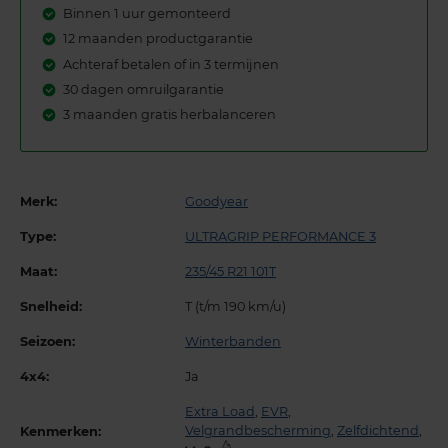
Binnen 1 uur gemonteerd
12 maanden productgarantie
Achteraf betalen of in 3 termijnen
30 dagen omruilgarantie
3 maanden gratis herbalanceren
Merk:
Goodyear
Type:
ULTRAGRIP PERFORMANCE 3
Maat:
235/45 R21 101T
Snelheid:
T (t/m 190 km/u)
Seizoen:
Winterbanden
4x4:
Ja
Extra Load
,
EVR
,
Velgrandbescherming
,
Zelfdichtend
,
Kenmerken: