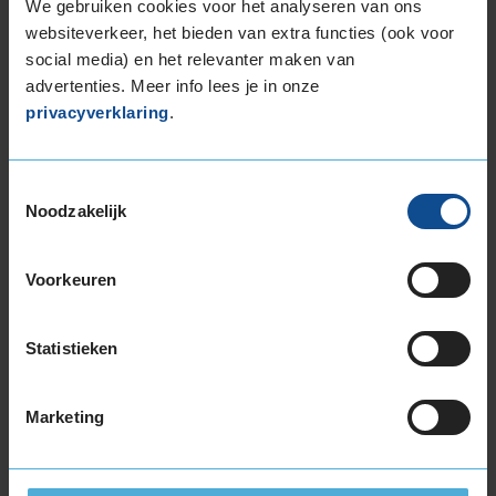
We gebruiken cookies voor het analyseren van ons
225/35R19 88W EXTRALOAD
websiteverkeer, het bieden van extra functies (ook voor
225/40R19 93T EXTRALOAD
social media) en het relevanter maken van
225/40R19 93W EXTRALOAD
advertenties. Meer info lees je in onze
225/40R19 93W EXTRALOAD
privacyverklaring
.
225/45R19 96T EXTRALOAD
225/50R19 100V EXTRALOAD
235/35R19 91W EXTRALOAD
Toestemmingsselectie
235/40R19 96V EXTRALOAD
Noodzakelijk
235/40R19 96V EXTRALOAD
235/45R19 99T EXTRALOAD
Voorkeuren
235/45R19 99T EXTRALOAD
235/45R19 99V EXTRALOAD
235/50R19 103V EXTRALOAD
Statistieken
235/50R19 103V EXTRALOAD
235/50R19 99T EXTRALOAD
Marketing
235/50R19 99T EXTRALOAD
235/55R19 101T EXTRALOAD
235/55R19 105H EXTRALOAD