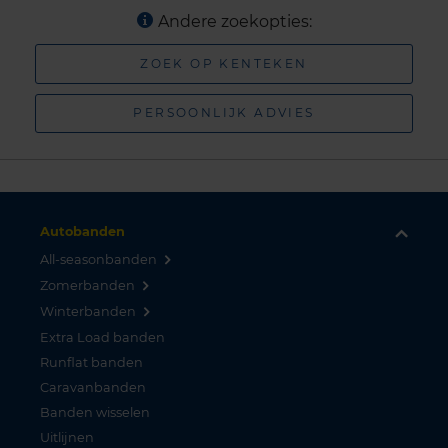
Andere zoekopties:
ZOEK OP KENTEKEN
PERSOONLIJK ADVIES
Autobanden
All-seasonbanden
Zomerbanden
Winterbanden
Extra Load banden
Runflat banden
Caravanbanden
Banden wisselen
Uitlijnen