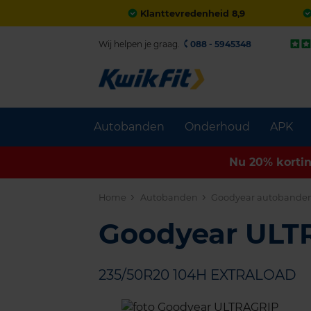
Klanttevredenheid 8,9
Wij helpen je graag.
088 - 5945348
Autobanden
Onderhoud
APK
Nu 20% korti
Home
Autobanden
Goodyear autobande
Goodyear UL
235/50R20 104H EXTRALOAD