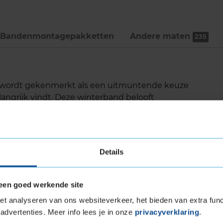
Bandenmontage­pakketten
Andere maten
235
3 wordt gekenmerkt als een uitmuntende keuze
langrijk vindt. Deze winterband belooft
er diverse koude weersomstandigheden, wat
r een breed scala aan voertuigen, waaronder
Details
de dankzij de SnowProtect-technologie
een goed werkende site
egdek
t analyseren van ons websiteverkeer, het bieden van extra func
eeuw
advertenties. Meer info lees je in onze
privacyverklaring
.
ervoor dat het interne geluidsniveau van de