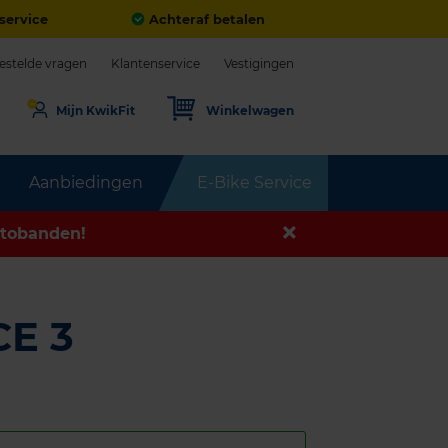
service
Achteraf betalen
estelde vragen
Klantenservice
Vestigingen
Mijn KwikFit
Winkelwagen
Aanbiedingen
E-Bike Service
tobanden!
E 3