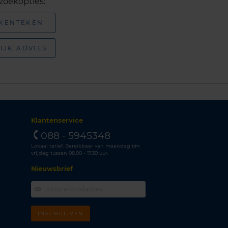
zoekopties:
 KENTEKEN
IJK ADVIES
Klantenservice
088 - 5945348
Lokaal tarief. Bereikbaar van maandag t/m
vrijdag tussen 08.00 - 17.30 uur.
Nieuwsbrief
INSCHRIJVEN