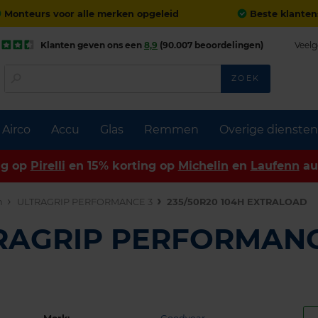
Monteurs voor alle merken opgeleid
Beste klanten
Klanten geven ons een
8,9
(90.007 beoordelingen)
Veelg
ZOEK
Airco
Accu
Glas
Remmen
Overige diensten
ng op
Pirelli
en 15% korting op
Michelin
en
Laufenn
au
n
ULTRAGRIP PERFORMANCE 3
235/50R20 104H EXTRALOAD
TRAGRIP PERFORMANC