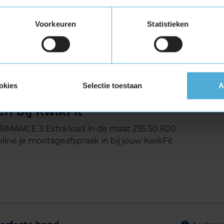
Voorkeuren
Statistieken
3 met Extra Load (verstevigde band)
tuigen die banden met een hoger
vigde banden zijn te herkennen aan het
okies
Selectie toestaan
A
RFORMANCE 3 Extra load in
n bij KwikFit
MANCE 3 Extra load in de maat 235 50 R20
line je montageafspraak in bij jouw KwikFit