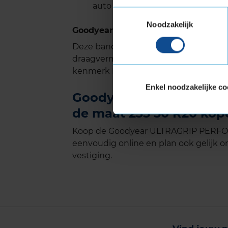
auto tot wel 50% vermindert
Toestemmingsselectie
Noodzakelijk
Goodyear ULTRAGRIP PERFORMANCE 
Deze band is ook geschikt voor voer
draagvermogen nodig hebben. Verste
kenmerk Extra Load.
Enkel noodzakelijke co
Goodyear ULTRAGRIP PE
de maat 235 50 R20 kope
Koop de Goodyear ULTRAGRIP PERFOR
eenvoudig online en plan ook gelijk on
vestiging.