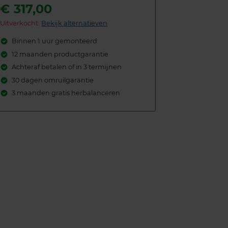
€
317,00
Uitverkocht:
Bekijk alternatieven
Binnen 1 uur gemonteerd
12 maanden productgarantie
Achteraf betalen of in 3 termijnen
30 dagen omruilgarantie
3 maanden gratis herbalanceren