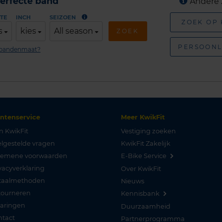
erfecte band
Andere 
TE
INCH
SEIZOEN
ZOEK OP
s
kies
All season
ZOEK
PERSOONL
n bandenmaat?
antenservice
Meer KwikFit
n KwikFit
Vestiging zoeken
lgestelde vragen
KwikFit Zakelijk
gemene voorwaarden
E-Bike Service
vacyverklaring
Over KwikFit
taalmethoden
Nieuws
tourneren
Kennisbank
varingen
Duurzaamheid
ntact
Partnerprogramma