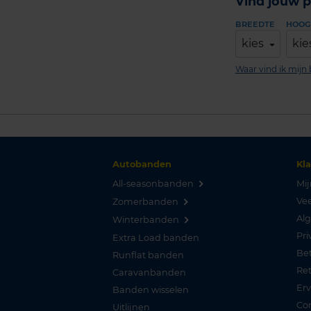
Vind jouw p
BREEDTE
HOOG
kies
kie
Waar vind ik mij
Autobanden
Kl
All-seasonbanden
Mij
Vee
Zomerbanden
Al
Winterbanden
Pri
Extra Load banden
Be
Runflat banden
Re
Caravanbanden
Er
Banden wisselen
Co
Uitlijnen