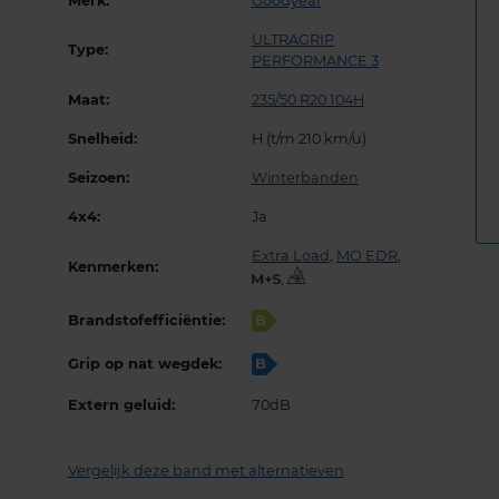
Merk:
Goodyear
ULTRAGRIP
Type:
PERFORMANCE 3
Maat:
235/50 R20 104H
Snelheid:
H (t/m 210 km/u)
Seizoen:
Winterbanden
4x4:
Ja
Extra Load
,
MO EDR
,
Kenmerken:
,
Brandstofefficiëntie:
B
Grip op nat wegdek:
B
Extern geluid:
70dB
Vergelijk deze band met alternatieven