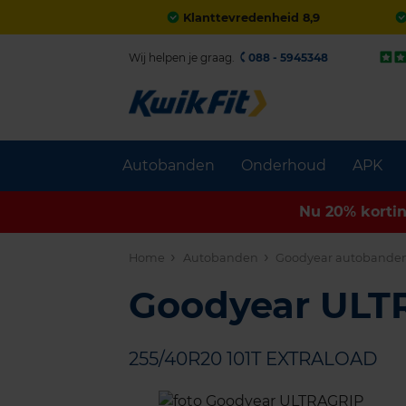
Klanttevredenheid 8,9
Wij helpen je graag.
088 - 5945348
Autobanden
Onderhoud
APK
Nu 20% korti
Home
Autobanden
Goodyear autobande
Goodyear UL
255/40R20 101T EXTRALOAD