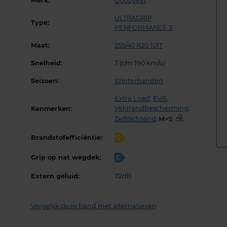
Merk:
Goodyear
ULTRAGRIP
Type:
PERFORMANCE 3
Maat:
255/40 R20 101T
Snelheid:
T (t/m 190 km/u)
Seizoen:
Winterbanden
Extra Load
,
EVR
,
Velgrandbescherming
,
Kenmerken:
Zelfdichtend
,
,
Brandstofefficiëntie:
C
Grip op nat wegdek:
C
Extern geluid:
72dB
Vergelijk deze band met alternatieven