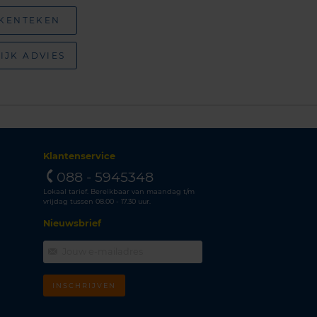
 KENTEKEN
IJK ADVIES
Klantenservice
088 - 5945348
Lokaal tarief. Bereikbaar van maandag t/m
vrijdag tussen 08.00 - 17.30 uur.
Nieuwsbrief
INSCHRIJVEN