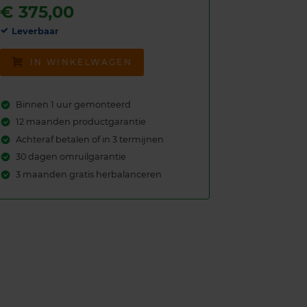
€
375,00
Leverbaar
IN WINKELWAGEN
Binnen 1 uur gemonteerd
12 maanden productgarantie
Achteraf betalen of in 3 termijnen
30 dagen omruilgarantie
3 maanden gratis herbalanceren