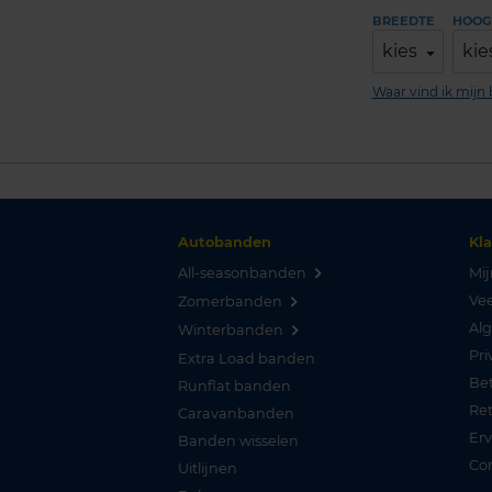
BREEDTE
HOOG
kies
kie
Waar vind ik mij
Autobanden
Kl
All-seasonbanden
Mij
Vee
Zomerbanden
Al
Winterbanden
Pri
Extra Load banden
Be
Runflat banden
Re
Caravanbanden
Er
Banden wisselen
Co
Uitlijnen