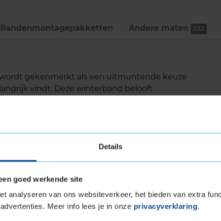
Bandenmontage­pakketten
Andere maten
232
3 wordt gekenmerkt als een uitmuntende keuze
langrijk vindt. Deze winterband belooft
er diverse koude weersomstandigheden, wat
r een breed scala aan voertuigen, waaronder
Details
de dankzij de SnowProtect-technologie
een goed werkende site
egdek
t analyseren van ons websiteverkeer, het bieden van extra func
eeuw
advertenties. Meer info lees je in onze
privacyverklaring
.
ervoor dat het interne geluidsniveau van de