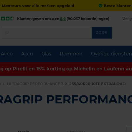
Monteurs voor alle merken opgeleid
Beste klanten
Klanten geven ons een
8,9
(90.037 beoordelingen)
Veelg
ZOEK
Airco
Accu
Glas
Remmen
Overige diensten
ng op
Pirelli
en 15% korting op
Michelin
en
Laufenn
au
n
ULTRAGRIP PERFORMANCE 3
255/40R20 101T EXTRALOAD
TRAGRIP PERFORMANC