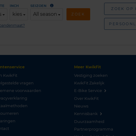
TE
INCH
SEIZOEN
ZOEK OP
s
kies
All season
ZOEK
PERSOONL
n bandenmaat?
antenservice
Meer KwikFit
n KwikFit
Vestiging zoeken
lgestelde vragen
KwikFit Zakelijk
gemene voorwaarden
E-Bike Service
vacyverklaring
Over KwikFit
taalmethoden
Nieuws
tourneren
Kennisbank
varingen
Duurzaamheid
ntact
Partnerprogramma