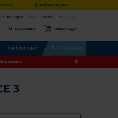
service
Achteraf betalen
estelde vragen
Klantenservice
Vestigingen
Mijn KwikFit
Winkelwagen
Aanbiedingen
E-Bike Service
tobanden!
E 3