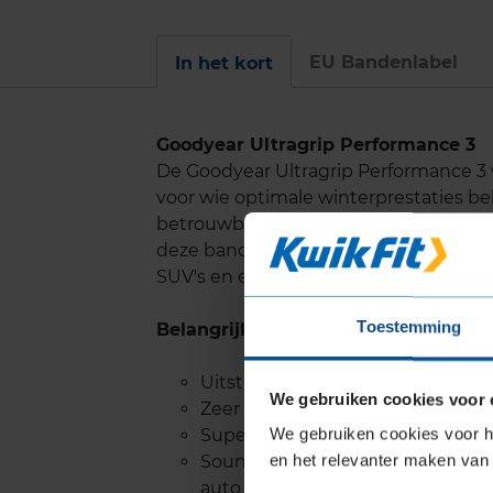
EU Bandenlabel
In het kort
Goodyear Ultragrip Performance 3
De Goodyear Ultragrip Performance 
voor wie optimale winterprestaties be
betrouwbare handling en tractie ond
deze band een ideale keuze maakt voo
SUV's en elektrische auto's.
Toestemming
Belangrijke eigenschappen
Uitstekende grip op sneeuw, me
We gebruiken cookies voor 
Zeer goede prestaties op nat w
We gebruiken cookies voor he
Superieure remcapaciteit op sn
en het relevanter maken van 
SoundComfort technologie zorgt 
auto tot wel 50% vermindert