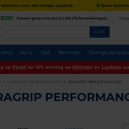
Monteurs voor alle merken opgeleid
Beste klanten
Klanten geven ons een
8,9
(90.072 beoordelingen)
Veelg
ZOEK
Airco
Accu
Glas
Remmen
Overige diensten
ng op
Pirelli
en 15% korting op
Michelin
en
Laufenn
au
n
ULTRAGRIP PERFORMANCE 3
225/50R17 98H EXTRALOAD
TRAGRIP PERFORMANC