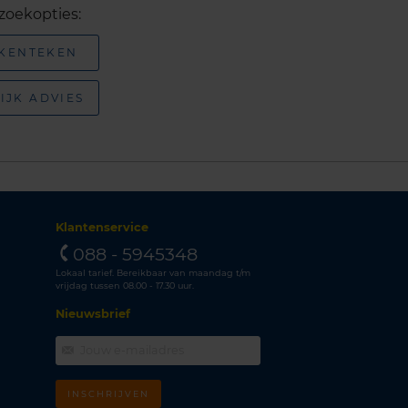
zoekopties:
 KENTEKEN
IJK ADVIES
Klantenservice
088 - 5945348
Lokaal tarief. Bereikbaar van maandag t/m
vrijdag tussen 08.00 - 17.30 uur.
Nieuwsbrief
INSCHRIJVEN