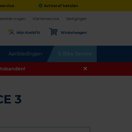
service
Achteraf betalen
estelde vragen
Klantenservice
Vestigingen
Mijn KwikFit
Winkelwagen
Aanbiedingen
E-Bike Service
tobanden!
E 3