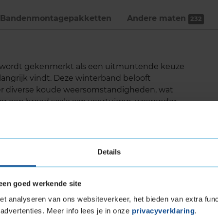
Bandenmontage­pakketten
Andere maten
232
3 wordt gekenmerkt als een uitmuntende keuze
langrijk vindt. Deze winterband belooft
er diverse koude weersomstandigheden, wat
r een breed scala aan voertuigen, waaronder
Details
de dankzij de SnowProtect-technologie
egdek
eeuw
een goed werkende site
ervoor dat het interne geluidsniveau van de
t analyseren van ons websiteverkeer, het bieden van extra func
advertenties. Meer info lees je in onze
privacyverklaring
.