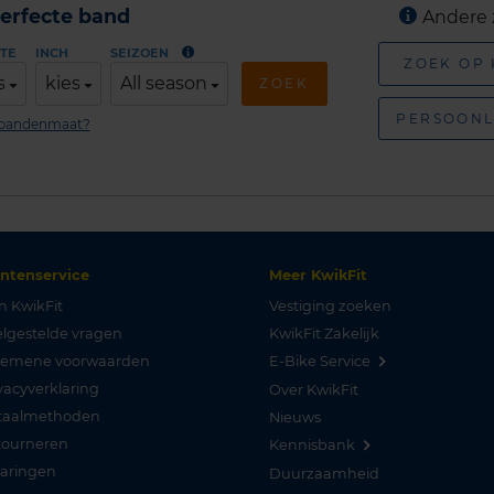
erfecte band
Andere 
TE
INCH
SEIZOEN
ZOEK OP
s
kies
All season
ZOEK
PERSOONL
n bandenmaat?
antenservice
Meer KwikFit
n KwikFit
Vestiging zoeken
lgestelde vragen
KwikFit Zakelijk
gemene voorwaarden
E-Bike Service
vacyverklaring
Over KwikFit
taalmethoden
Nieuws
tourneren
Kennisbank
varingen
Duurzaamheid