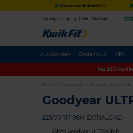
Klanttevredenheid 8,9
Wij helpen je graag.
088 - 5945348
Autobanden
Onderhoud
APK
Nu 20% korti
Home
Autobanden
Goodyear autobande
Goodyear UL
225/50R17 98H EXTRALOAD