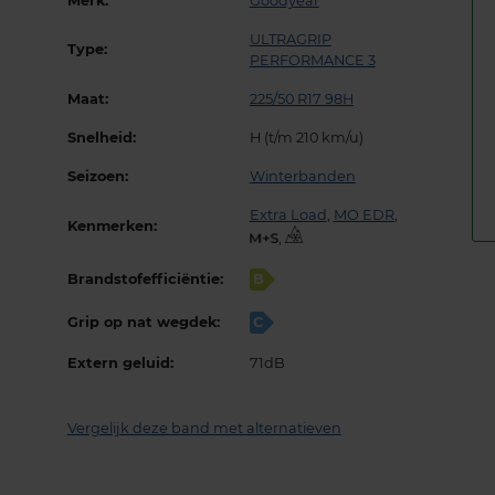
Merk:
Goodyear
ULTRAGRIP
Type:
PERFORMANCE 3
Maat:
225/50 R17 98H
Snelheid:
H (t/m 210 km/u)
Seizoen:
Winterbanden
Extra Load
,
MO EDR
,
Kenmerken:
,
Brandstofefficiëntie:
B
Grip op nat wegdek:
C
Extern geluid:
71dB
Vergelijk deze band met alternatieven