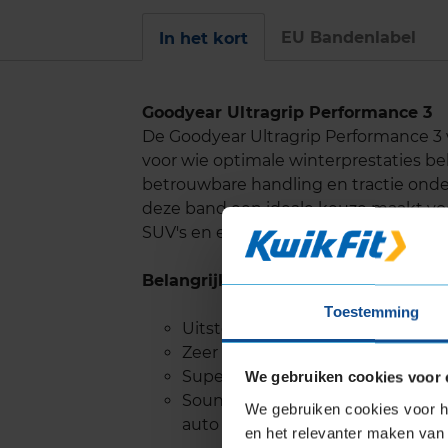
EU Bandenlabel
In het kort
Goodyear Ultragrip Performance 3
De Goodyear Ultragrip Performance 
voor wie optimale winterprestaties be
betrouwbare handling en tractie ond
deze band een ideale keuze maakt voo
SUV's en elektrische auto's.
Belangrijke eigenschappen
Toestemming
Uitstekende grip op sneeuw, me
Zeer goede prestaties op nat w
Superieure remcapaciteit op sn
We gebruiken cookies voor 
SoundComfort technologie zorgt 
We gebruiken cookies voor he
auto tot wel 50% vermindert
en het relevanter maken van 