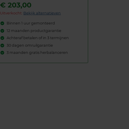
€
203,00
Uitverkocht:
Bekijk alternatieven
Binnen 1 uur gemonteerd
12 maanden productgarantie
Achteraf betalen of in 3 termijnen
30 dagen omruilgarantie
3 maanden gratis herbalanceren