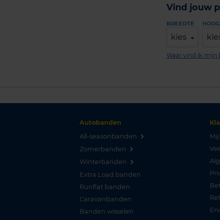
Vind jouw p
BREEDTE
HOOG
kies
kie
Waar vind ik mij
Autobanden
Kl
All-seasonbanden
Mij
Vee
Zomerbanden
Al
Winterbanden
Pri
Extra Load banden
Be
Runflat banden
Re
Caravanbanden
Er
Banden wisselen