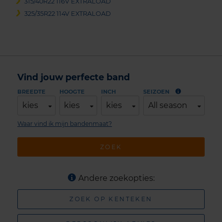
315/40R22 116V EXTRALOAD
325/35R22 114V EXTRALOAD
Vind jouw perfecte band
BREEDTE
HOOGTE
INCH
SEIZOEN
kies
kies
kies
All season
Waar vind ik mijn bandenmaat?
ZOEK
Andere zoekopties:
ZOEK OP KENTEKEN