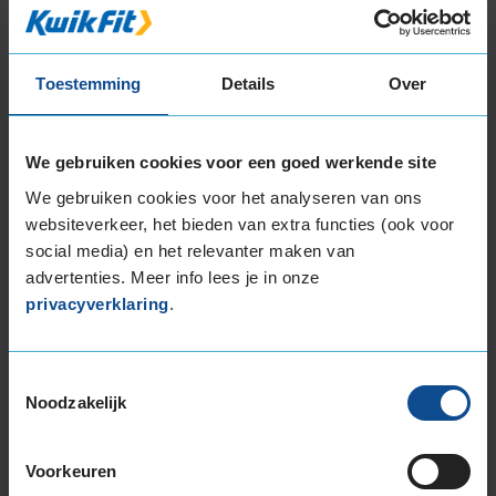
235/50R18 101V EXTRALOAD
235/55R18 104H EXTRALOAD
235/55R18 104V EXTRALOAD
Toestemming
Details
Over
235/60R18 107H EXTRALOAD
245/40R18 97V EXTRALOAD
245/45R18 100V EXTRALOAD
We gebruiken cookies voor een goed werkende site
255/40R18 99V EXTRALOAD
We gebruiken cookies voor het analyseren van ons
255/45R18 103V EXTRALOAD
websiteverkeer, het bieden van extra functies (ook voor
255/55R18 109H EXTRALOAD
social media) en het relevanter maken van
255/55R18 109V EXTRALOAD
advertenties. Meer info lees je in onze
19-inch banden
privacyverklaring
.
195/55R19 94T EXTRALOAD
215/50R19 97H EXTRALOAD
Toestemmingsselectie
225/35R19 88W EXTRALOAD
Noodzakelijk
225/40R19 93T EXTRALOAD
225/40R19 93W EXTRALOAD
225/40R19 93W EXTRALOAD
Voorkeuren
225/45R19 96T EXTRALOAD