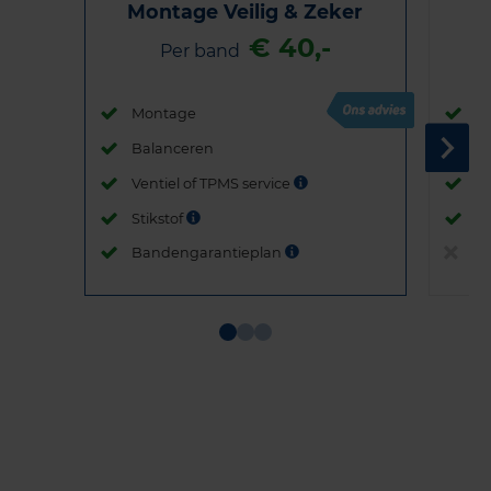
Montage Veilig & Zeker
€ 40,-
Per band
Montage
M
Balanceren
B
Ventiel of TPMS service
Ve
Stikstof
St
Bandengarantieplan
B
Item
1
of
3