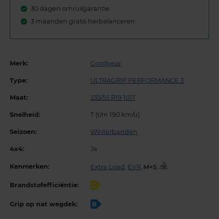
30 dagen omruilgarantie
3 maanden gratis herbalanceren
Merk:
Goodyear
Type:
ULTRAGRIP PERFORMANCE 3
Maat:
235/55 R19 101T
Snelheid:
T (t/m 190 km/u)
Seizoen:
Winterbanden
4x4:
Ja
Kenmerken:
Extra Load
,
EVR
,
,
Brandstofefficiëntie:
C
Grip op nat wegdek:
B