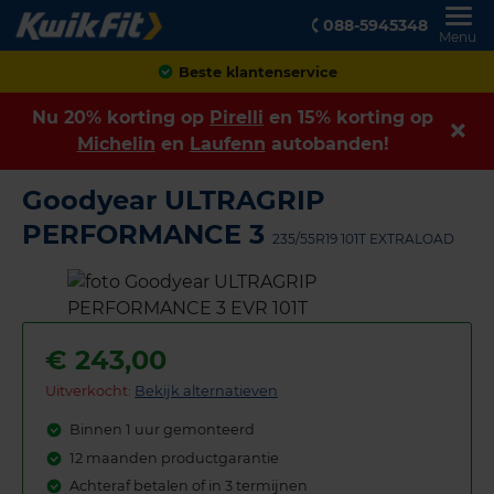
088-5945348
Menu
Achteraf betalen
Nu 20% korting op
Pirelli
en 15% korting op
Michelin
en
Laufenn
autobanden!
Goodyear ULTRAGRIP
PERFORMANCE 3
235/55R19 101T EXTRALOAD
€
243,00
Uitverkocht:
Bekijk alternatieven
Binnen 1 uur gemonteerd
12 maanden productgarantie
Achteraf betalen of in 3 termijnen