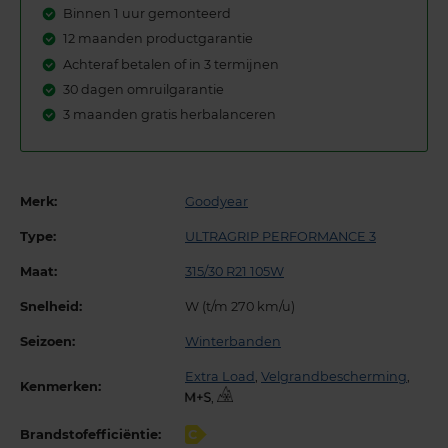
Binnen 1 uur gemonteerd
12 maanden productgarantie
Achteraf betalen of in 3 termijnen
30 dagen omruilgarantie
3 maanden gratis herbalanceren
Merk:
Goodyear
Type:
ULTRAGRIP PERFORMANCE 3
Maat:
315/30 R21 105W
Snelheid:
W (t/m 270 km/u)
Seizoen:
Winterbanden
Extra Load
,
Velgrandbescherming
,
Kenmerken:
,
Brandstofefficiëntie:
C