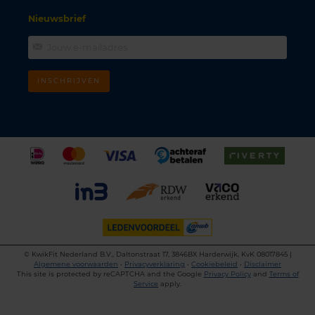
Nieuwsbrief
INSCHRIJVEN
©
KwikFit Nederland B.V., Daltonstraat 17, 3846BX Harderwijk, KvK 08017845 |
Algemene voorwaarden
•
Privacyverklaring
•
Cookiebeleid
•
Disclaimer
This site is protected by reCAPTCHA and the Google
Privacy Policy
and
Terms of
Service
apply.