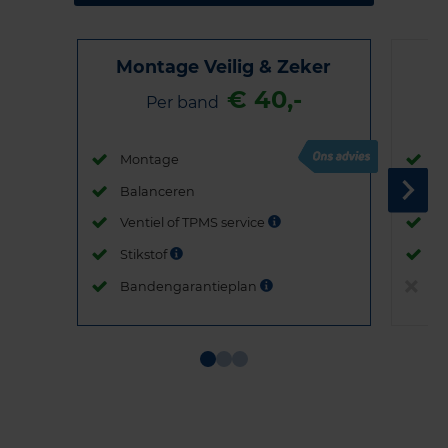
Montage Veilig & Zeker
€ 40,-
Per band
Montage
M
Balanceren
B
Ventiel of TPMS service
Ve
Stikstof
St
Bandengarantieplan
B
Item
1
of