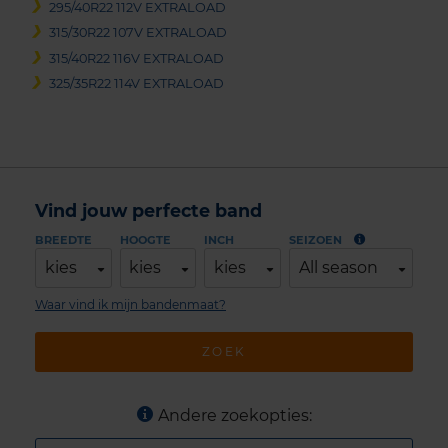
295/40R22 112V EXTRALOAD
315/30R22 107V EXTRALOAD
315/40R22 116V EXTRALOAD
325/35R22 114V EXTRALOAD
Vind jouw perfecte band
BREEDTE
HOOGTE
INCH
SEIZOEN
kies
kies
kies
All season
Waar vind ik mijn bandenmaat?
ZOEK
Andere zoekopties: