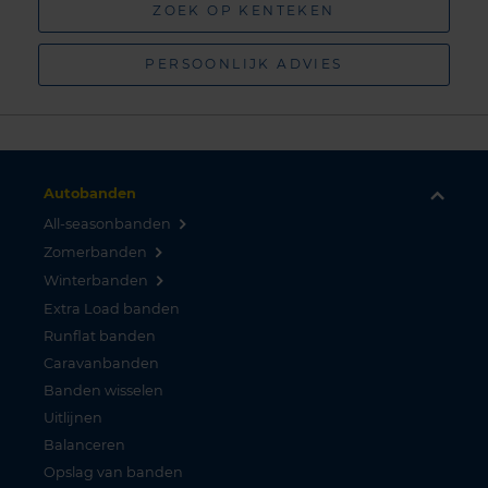
ZOEK OP KENTEKEN
PERSOONLIJK ADVIES
Autobanden
All-seasonbanden
Zomerbanden
Winterbanden
Extra Load banden
Runflat banden
Caravanbanden
Banden wisselen
Uitlijnen
Balanceren
Opslag van banden