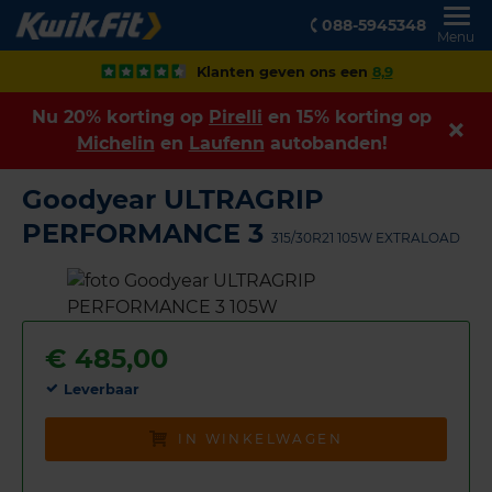
088-5945348
Menu
Klanten geven ons een
8,9
Nu 20% korting op
Pirelli
en 15% korting op
Michelin
en
Laufenn
autobanden!
Goodyear ULTRAGRIP
PERFORMANCE 3
315/30R21 105W EXTRALOAD
€
485,00
Leverbaar
IN WINKELWAGEN