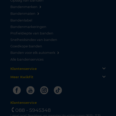
Opslag van banden
Bandenmerken
Bandenmaten
Bandenlabel
Bandenmarkeringen
Profieldiepte van banden
Snelheidsindex van banden
Goedkope banden
Banden voor elk automerk
Alle bandenservices
Klantenservice
Meer KwikFit
Facebook
Youtube
Instagram
Tiktok
Klantenservice
088 - 5945348
Lokaal tarief. Bereikbaar van maandag t/m vrijdag tussen 08.00 - 17.30