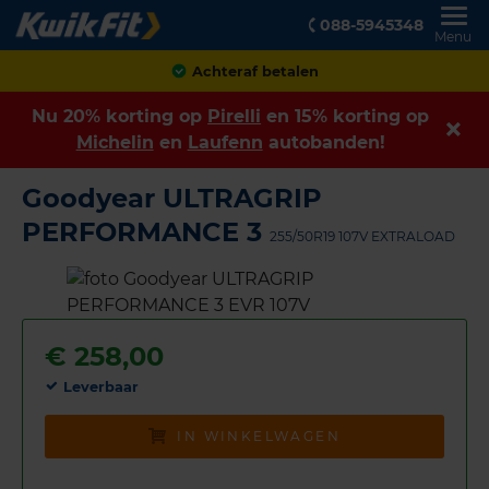
088-5945348
Menu
Achteraf betalen
Nu 20% korting op
Pirelli
en 15% korting op
Michelin
en
Laufenn
autobanden!
Goodyear ULTRAGRIP
PERFORMANCE 3
255/50R19 107V EXTRALOAD
€
258,00
Leverbaar
IN WINKELWAGEN