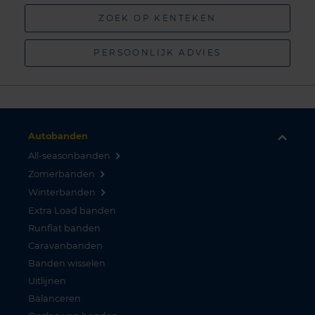
ZOEK OP KENTEKEN
PERSOONLIJK ADVIES
Autobanden
All-seasonbanden
Zomerbanden
Winterbanden
Extra Load banden
Runflat banden
Caravanbanden
Banden wisselen
Uitlijnen
Balanceren