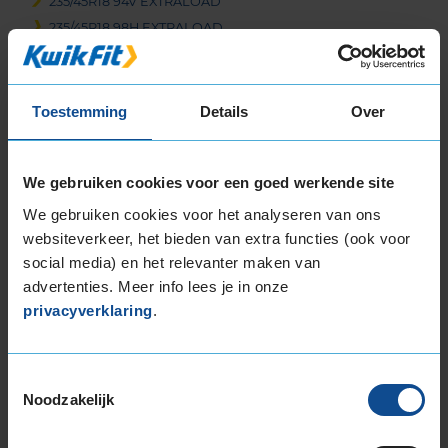
235/45R18 94V EXTRALOAD
235/45R18 98H EXTRALOAD
235/45R18 98V EXTRALOAD
235/50R18 101V EXTRALOAD
235/55R18 104H EXTRALOAD
Toestemming
Details
Over
235/55R18 104V EXTRALOAD
235/60R18 107H EXTRALOAD
245/40R18 97V EXTRALOAD
We gebruiken cookies voor een goed werkende site
245/45R18 100V EXTRALOAD
We gebruiken cookies voor het analyseren van ons
255/40R18 99V EXTRALOAD
websiteverkeer, het bieden van extra functies (ook voor
255/45R18 103V EXTRALOAD
social media) en het relevanter maken van
255/55R18 109H EXTRALOAD
advertenties. Meer info lees je in onze
255/55R18 109V EXTRALOAD
privacyverklaring
.
19-inch banden
195/55R19 94T EXTRALOAD
Toestemmingsselectie
215/50R19 97H EXTRALOAD
Noodzakelijk
225/35R19 88W EXTRALOAD
225/40R19 93T EXTRALOAD