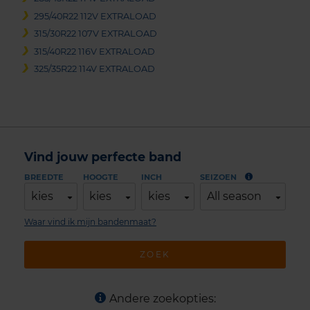
295/40R22 112V EXTRALOAD
315/30R22 107V EXTRALOAD
315/40R22 116V EXTRALOAD
325/35R22 114V EXTRALOAD
Vind jouw perfecte band
BREEDTE
HOOGTE
INCH
SEIZOEN
kies
kies
kies
All season
Waar vind ik mijn bandenmaat?
ZOEK
Andere zoekopties: