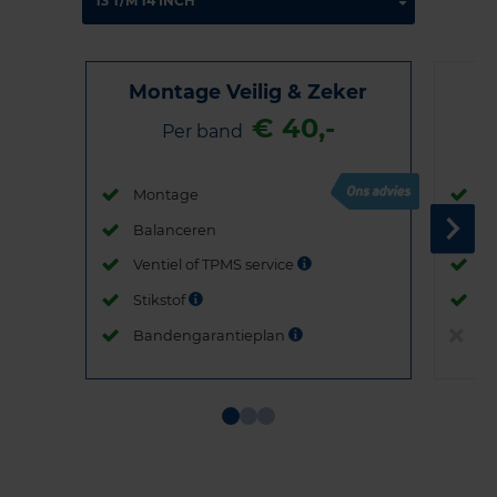
Montage Veilig & Zeker
€ 40,-
Per band
Montage
M
Balanceren
B
Ventiel of TPMS service
Ve
Stikstof
St
Bandengarantieplan
B
Item
1