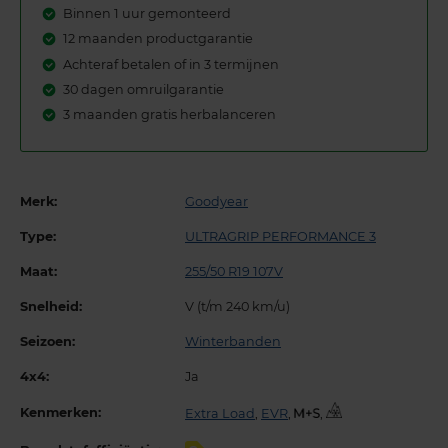
Binnen 1 uur gemonteerd
12 maanden productgarantie
Achteraf betalen of in 3 termijnen
30 dagen omruilgarantie
3 maanden gratis herbalanceren
Merk:
Goodyear
Type:
ULTRAGRIP PERFORMANCE 3
Maat:
255/50 R19 107V
Snelheid:
V (t/m 240 km/u)
Seizoen:
Winterbanden
4x4:
Ja
Kenmerken:
Extra Load
,
EVR
,
,