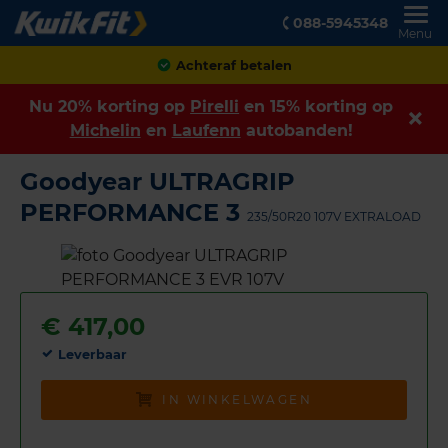
088-5945348
Menu
Achteraf betalen
Nu 20% korting op
Pirelli
en 15% korting op
Michelin
en
Laufenn
autobanden!
Goodyear ULTRAGRIP
PERFORMANCE 3
235/50R20 107V EXTRALOAD
€
417,00
Leverbaar
IN WINKELWAGEN