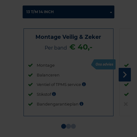
Montage Veilig & Zeker
€ 40,-
Per band
Montage
M
Balanceren
B
Ventiel of TPMS service
Ve
Stikstof
St
Bandengarantieplan
B
Item