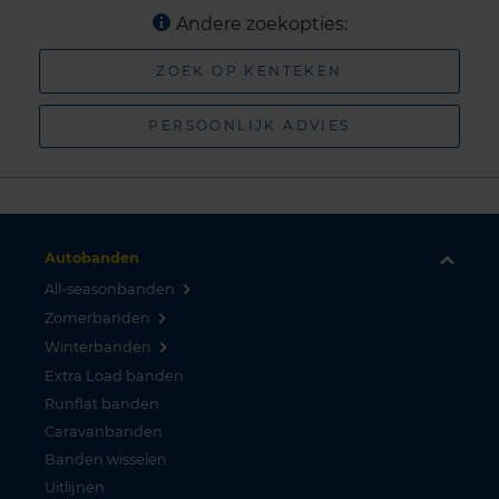
Andere zoekopties:
ZOEK OP KENTEKEN
PERSOONLIJK ADVIES
Autobanden
All-seasonbanden
Zomerbanden
Winterbanden
Extra Load banden
Runflat banden
Caravanbanden
Banden wisselen
Uitlijnen