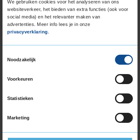
We gebruiken cookies voor het analyseren van ons
225/35R19 88W EXTRALOAD
websiteverkeer, het bieden van extra functies (ook voor
225/40R19 93T EXTRALOAD
social media) en het relevanter maken van
225/40R19 93W EXTRALOAD
advertenties. Meer info lees je in onze
225/40R19 93W EXTRALOAD
privacyverklaring
.
225/45R19 96T EXTRALOAD
225/50R19 100V EXTRALOAD
235/35R19 91W EXTRALOAD
Toestemmingsselectie
235/40R19 96V EXTRALOAD
Noodzakelijk
235/40R19 96V EXTRALOAD
235/45R19 99T EXTRALOAD
Voorkeuren
235/45R19 99T EXTRALOAD
235/45R19 99V EXTRALOAD
235/50R19 103V EXTRALOAD
Statistieken
235/50R19 103V EXTRALOAD
235/50R19 99T EXTRALOAD
Marketing
235/50R19 99T EXTRALOAD
235/55R19 101T EXTRALOAD
235/55R19 105H EXTRALOAD