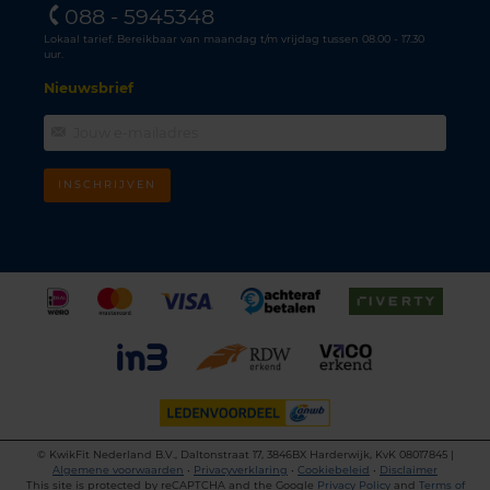
088 - 5945348
Lokaal tarief. Bereikbaar van maandag t/m vrijdag tussen 08.00 - 17.30
uur.
Nieuwsbrief
INSCHRIJVEN
©
KwikFit Nederland B.V., Daltonstraat 17, 3846BX Harderwijk, KvK 08017845 |
Algemene voorwaarden
•
Privacyverklaring
•
Cookiebeleid
•
Disclaimer
This site is protected by reCAPTCHA and the Google
Privacy Policy
and
Terms of