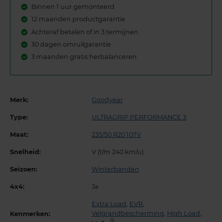
Binnen 1 uur gemonteerd
12 maanden productgarantie
Achteraf betalen of in 3 termijnen
30 dagen omruilgarantie
3 maanden gratis herbalanceren
Merk:
Goodyear
Type:
ULTRAGRIP PERFORMANCE 3
Maat:
235/50 R20 107V
Snelheid:
V (t/m 240 km/u)
Seizoen:
Winterbanden
4x4:
Ja
Extra Load
,
EVR
,
Velgrandbescherming
,
High Load
,
Kenmerken: