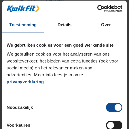
235/50R18 101V EXTRALOAD
235/55R18 104H EXTRALOAD
235/55R18 104V EXTRALOAD
Toestemming
Details
Over
235/60R18 107H EXTRALOAD
245/40R18 97V EXTRALOAD
245/45R18 100V EXTRALOAD
We gebruiken cookies voor een goed werkende site
255/40R18 99V EXTRALOAD
We gebruiken cookies voor het analyseren van ons
255/45R18 103V EXTRALOAD
websiteverkeer, het bieden van extra functies (ook voor
255/55R18 109H EXTRALOAD
social media) en het relevanter maken van
255/55R18 109V EXTRALOAD
advertenties. Meer info lees je in onze
privacyverklaring
.
19-inch banden
195/55R19 94T EXTRALOAD
215/50R19 97H EXTRALOAD
Toestemmingsselectie
225/35R19 88W EXTRALOAD
Noodzakelijk
225/40R19 93T EXTRALOAD
225/40R19 93W EXTRALOAD
Voorkeuren
225/40R19 93W EXTRALOAD