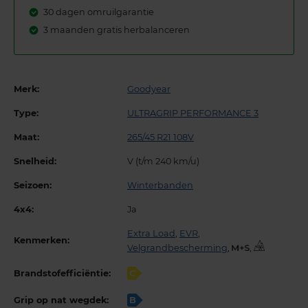
30 dagen omruilgarantie
3 maanden gratis herbalanceren
Merk:
Goodyear
Type:
ULTRAGRIP PERFORMANCE 3
Maat:
265/45 R21 108V
Snelheid:
V (t/m 240 km/u)
Seizoen:
Winterbanden
4x4:
Ja
Extra Load
,
EVR
,
Kenmerken:
Velgrandbescherming
,
,
Brandstofefficiëntie:
C
Grip op nat wegdek:
B