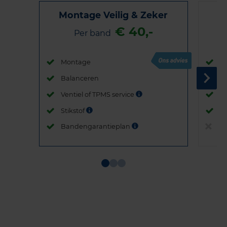
Montage Veilig & Zeker
€ 40,-
Per band
Montage
M
Balanceren
B
Ventiel of TPMS service
Ve
Stikstof
St
Bandengarantieplan
B
Item
1
of
3