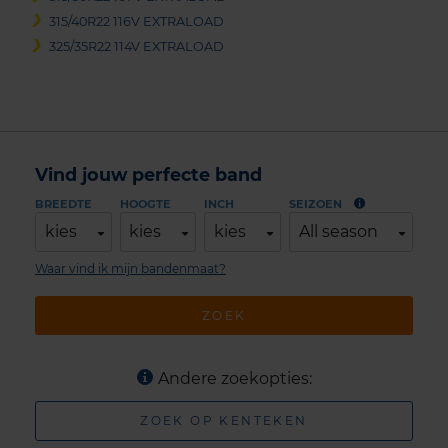
315/40R22 116V EXTRALOAD
325/35R22 114V EXTRALOAD
Vind jouw perfecte band
BREEDTE
HOOGTE
INCH
SEIZOEN
kies
kies
kies
All season
Waar vind ik mijn bandenmaat?
ZOEK
Andere zoekopties:
ZOEK OP KENTEKEN