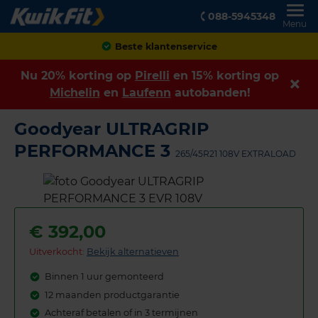
088-5945348
Menu
Achteraf betalen
Nu 20% korting op
Pirelli
en 15% korting op
Michelin
en
Laufenn
autobanden!
Goodyear ULTRAGRIP
PERFORMANCE 3
265/45R21 108V EXTRALOAD
€
392,00
Uitverkocht:
Bekijk alternatieven
Binnen 1 uur gemonteerd
12 maanden productgarantie
Achteraf betalen of in 3 termijnen