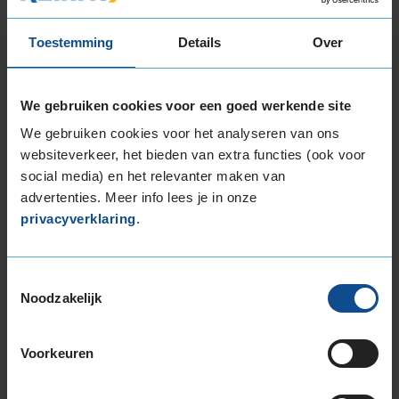
235/50R18 101V EXTRALOAD
Toestemming
Details
Over
235/55R18 104H EXTRALOAD
235/55R18 104V EXTRALOAD
235/60R18 107H EXTRALOAD
We gebruiken cookies voor een goed werkende site
245/40R18 97V EXTRALOAD
We gebruiken cookies voor het analyseren van ons
245/45R18 100V EXTRALOAD
websiteverkeer, het bieden van extra functies (ook voor
255/40R18 99V EXTRALOAD
social media) en het relevanter maken van
255/45R18 103V EXTRALOAD
advertenties. Meer info lees je in onze
255/55R18 109H EXTRALOAD
privacyverklaring
.
255/55R18 109V EXTRALOAD
19-inch banden
195/55R19 94T EXTRALOAD
Toestemmingsselectie
Noodzakelijk
215/50R19 97H EXTRALOAD
225/35R19 88W EXTRALOAD
225/40R19 93T EXTRALOAD
Voorkeuren
225/40R19 93W EXTRALOAD
225/40R19 93W EXTRALOAD