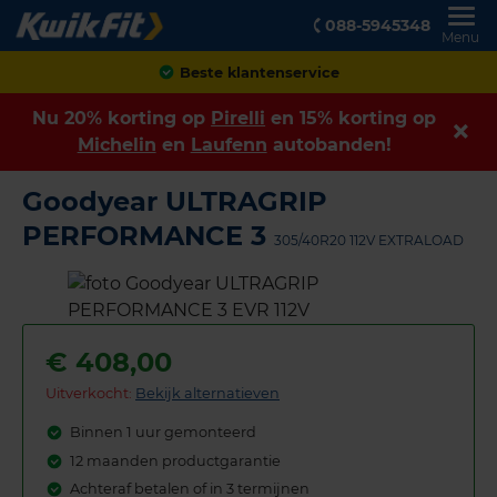
088-5945348
Menu
Achteraf betalen
Nu 20% korting op
Pirelli
en 15% korting op
Michelin
en
Laufenn
autobanden!
Goodyear ULTRAGRIP
PERFORMANCE 3
305/40R20 112V EXTRALOAD
€
408,00
Uitverkocht:
Bekijk alternatieven
Binnen 1 uur gemonteerd
12 maanden productgarantie
Achteraf betalen of in 3 termijnen