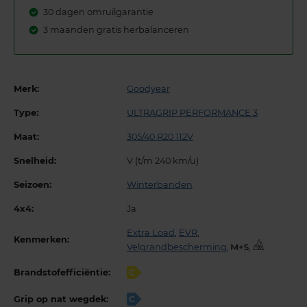
30 dagen omruilgarantie
3 maanden gratis herbalanceren
Merk:
Goodyear
Type:
ULTRAGRIP PERFORMANCE 3
Maat:
305/40 R20 112V
Snelheid:
V (t/m 240 km/u)
Seizoen:
Winterbanden
4x4:
Ja
Extra Load
,
EVR
,
Kenmerken:
Velgrandbescherming
,
,
Brandstofefficiëntie:
C
Grip op nat wegdek:
C