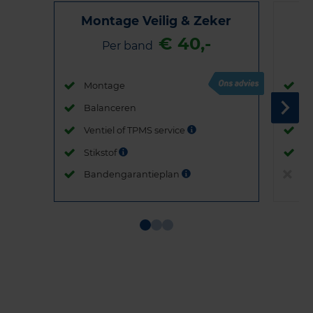
Montage Veilig & Zeker
€ 40,-
Per band
Montage
M
Balanceren
B
Ventiel of TPMS service
Ve
Stikstof
St
Bandengarantieplan
B
Item
1
of
3