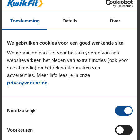
18-inch banden
205/40R18 86W EXTRALOAD RUNFLAT
Toestemming
Details
Over
225/40R18 92Y EXTRALOAD
225/40R18 92Y EXTRALOAD
245/45R18 100Y EXTRALOAD
We gebruiken cookies voor een goed werkende site
19-inch banden
We gebruiken cookies voor het analyseren van ons
websiteverkeer, het bieden van extra functies (ook voor
225/40R19 93W EXTRALOAD
social media) en het relevanter maken van
235/35R19 91Y EXTRALOAD
advertenties. Meer info lees je in onze
235/35R19 91Y EXTRALOAD
privacyverklaring
.
235/35R19 91Y EXTRALOAD
235/40R19 92Y
235/50R19 99W
Toestemmingsselectie
235/50R19 99Y
Noodzakelijk
245/40R19 98Y EXTRALOAD
245/40R19 98Y EXTRALOAD
Voorkeuren
245/50R19 105Y EXTRALOAD
255/35R19 96Y EXTRALOAD