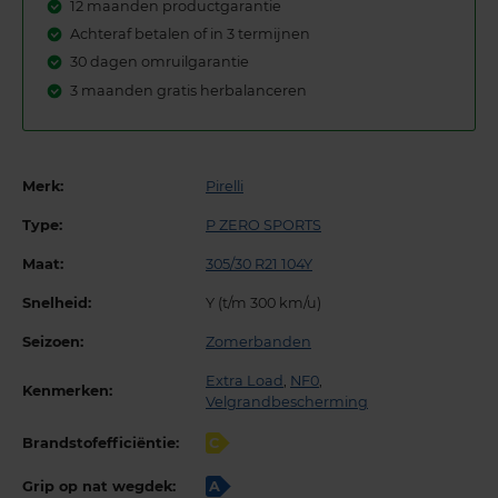
12 maanden productgarantie
Achteraf betalen of in 3 termijnen
30 dagen omruilgarantie
3 maanden gratis herbalanceren
Merk:
Pirelli
Type:
P ZERO SPORTS
Maat:
305/30 R21 104Y
Snelheid:
Y (t/m 300 km/u)
Seizoen:
Zomerbanden
Extra Load
,
NF0
,
Kenmerken:
Velgrandbescherming
Brandstofefficiëntie:
C
Grip op nat wegdek:
A