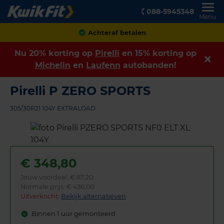
088-5945348
Menu
Achteraf betalen
Nu 20% korting op
Pirelli
en 15% korting op
Michelin
en
Laufenn
autobanden!
Pirelli P ZERO SPORTS
305/30R21 104Y EXTRALOAD
€
348,80
Jouw voordeel:
€ 87,20
Normale prijs: € 436,00
Uitverkocht:
Bekijk alternatieven
Binnen 1 uur gemonteerd