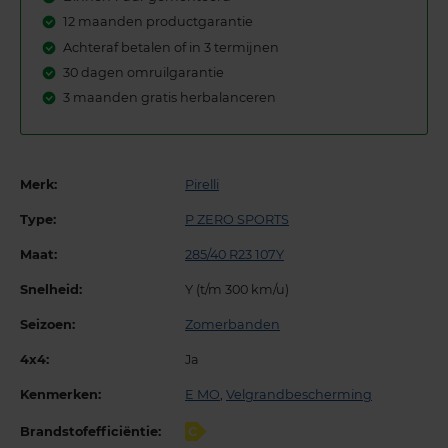
12 maanden productgarantie
Achteraf betalen of in 3 termijnen
30 dagen omruilgarantie
3 maanden gratis herbalanceren
Merk:
Pirelli
Type:
P ZERO SPORTS
Maat:
285/40 R23 107Y
Snelheid:
Y (t/m 300 km/u)
Seizoen:
Zomerbanden
4x4:
Ja
Kenmerken:
E MO
,
Velgrandbescherming
Brandstofefficiëntie:
C