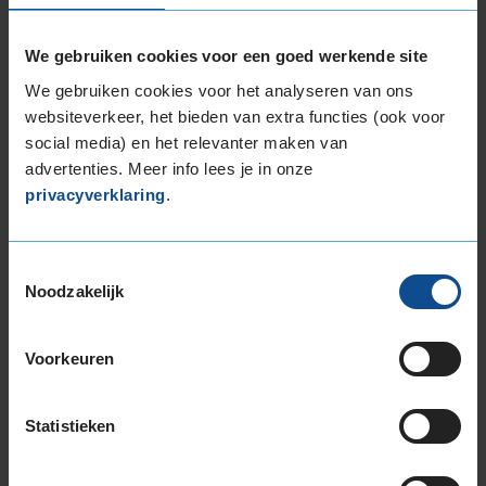
225/40R19 93W EXTRALOAD
235/35R19 91Y EXTRALOAD
We gebruiken cookies voor een goed werkende site
235/35R19 91Y EXTRALOAD
We gebruiken cookies voor het analyseren van ons
235/35R19 91Y EXTRALOAD
websiteverkeer, het bieden van extra functies (ook voor
235/40R19 92Y
social media) en het relevanter maken van
235/50R19 99W
advertenties. Meer info lees je in onze
235/50R19 99Y
privacyverklaring
.
245/40R19 98Y EXTRALOAD
245/40R19 98Y EXTRALOAD
Toestemmingsselectie
245/50R19 105Y EXTRALOAD
Noodzakelijk
255/35R19 96Y EXTRALOAD
255/40R19 100Y EXTRALOAD
255/40R19 100Y EXTRALOAD RUNFLAT
Voorkeuren
255/45R19 104Y EXTRALOAD
255/50R19 107W EXTRALOAD
Statistieken
255/50R19 107W EXTRALOAD
255/50R19 107W EXTRALOAD