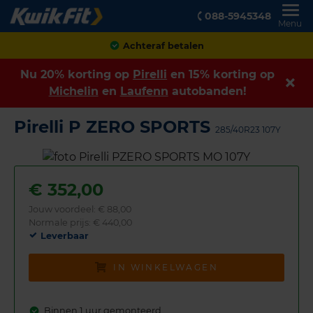
088-5945348
Menu
Achteraf betalen
Nu 20% korting op
Pirelli
en 15% korting op
Michelin
en
Laufenn
autobanden!
Pirelli P ZERO SPORTS
285/40R23 107Y
€
352,00
Jouw voordeel:
€ 88,00
Normale prijs: € 440,00
Leverbaar
IN WINKELWAGEN
Binnen 1 uur gemonteerd