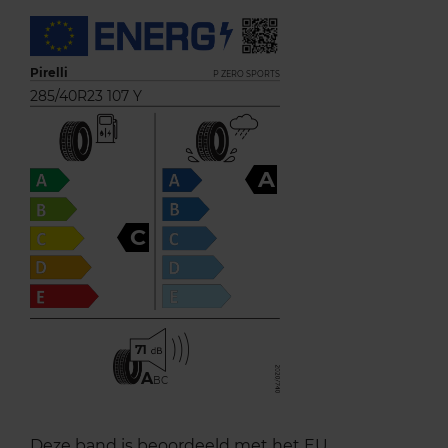
Pirelli
P ZERO SPORTS
285/40R23 107 Y
A
C
71
A
BC
Deze band is beoordeeld met het EU