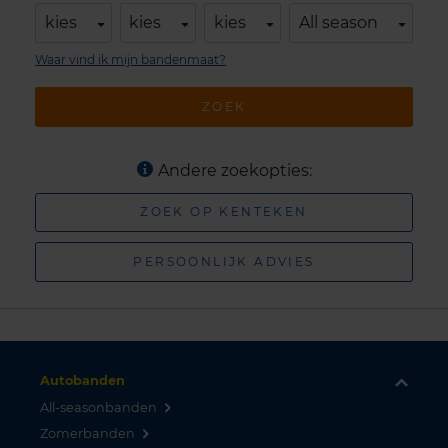
kies
kies
kies
All season
Waar vind ik mijn bandenmaat?
ZOEK
Andere zoekopties:
ZOEK OP KENTEKEN
PERSOONLIJK ADVIES
Autobanden
All-seasonbanden
Zomerbanden