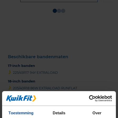
Item
1
of
3
Beschikbare bandenmaten
17-inch banden
225/45R17 94Y EXTRALOAD
18-inch banden
205/40R18 86W EXTRALOAD RUNFLAT
225/40R18 92Y EXTRALOAD
225/40R18 92Y EXTRALOAD
245/45R18 100Y EXTRALOAD
Toestemming
Details
Over
19-inch banden