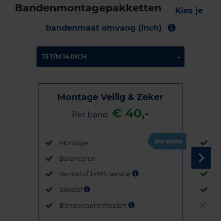
Bandenmontagepakketten
Kies je
bandenmaat omvang (inch)
Montage Veilig & Zeker
€ 40,-
Per band
Montage
M
Balanceren
B
Ventiel of TPMS service
Ve
Stikstof
St
Bandengarantieplan
B