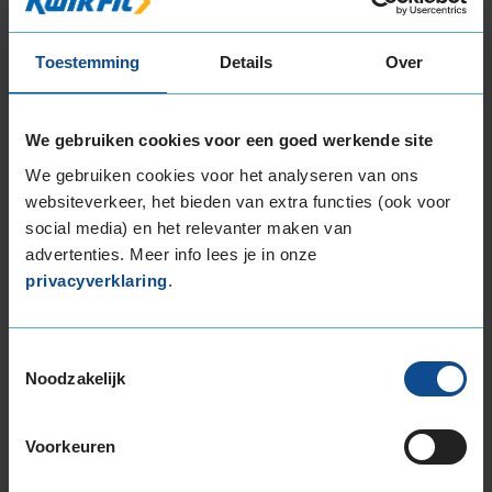
18-inch banden
205/40R18 86W EXTRALOAD RUNFLAT
Toestemming
Details
Over
225/40R18 92Y EXTRALOAD
225/40R18 92Y EXTRALOAD
245/45R18 100Y EXTRALOAD
We gebruiken cookies voor een goed werkende site
19-inch banden
We gebruiken cookies voor het analyseren van ons
225/40R19 93W EXTRALOAD
websiteverkeer, het bieden van extra functies (ook voor
235/35R19 91Y EXTRALOAD
social media) en het relevanter maken van
235/35R19 91Y EXTRALOAD
advertenties. Meer info lees je in onze
235/35R19 91Y EXTRALOAD
privacyverklaring
.
235/40R19 92Y
235/50R19 99W
Toestemmingsselectie
235/50R19 99Y
Noodzakelijk
245/40R19 98Y EXTRALOAD
245/40R19 98Y EXTRALOAD
245/50R19 105Y EXTRALOAD
Voorkeuren
255/35R19 96Y EXTRALOAD