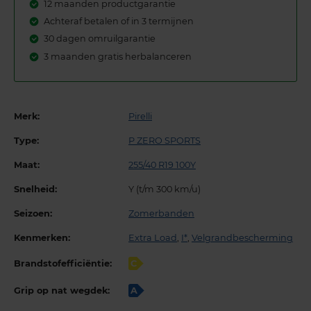
12 maanden productgarantie
Achteraf betalen of in 3 termijnen
30 dagen omruilgarantie
3 maanden gratis herbalanceren
Merk:
Pirelli
Type:
P ZERO SPORTS
Maat:
255/40 R19 100Y
Snelheid:
Y (t/m 300 km/u)
Seizoen:
Zomerbanden
Kenmerken:
Extra Load
,
I*
,
Velgrandbescherming
Brandstofefficiëntie:
C
Grip op nat wegdek:
A