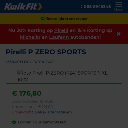
088-5945348
Menu
Achteraf betalen
Nu 20% korting op
Pirelli
en 15% korting op
Michelin
en
Laufenn
autobanden!
Pirelli P ZERO SPORTS
255/40R19 100Y EXTRALOAD
€
176,80
Jouw voordeel:
€ 44,20
Normale prijs: € 221,00
Uitverkocht:
Bekijk alternatieven
Binnen 1 uur gemonteerd