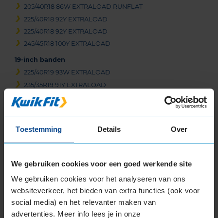
205/40R18 86W EXTRALOAD RUNFLAT
225/40R18 92Y EXTRALOAD
225/40R18 92Y EXTRALOAD
245/45R18 100Y EXTRALOAD
19-inch banden
225/40R19 93W EXTRALOAD
235/35R19 91Y EXTRALOAD
235/35R19 91Y EXTRALOAD
235/40R19 92Y
235/50R19 99W
Toestemming
Details
Over
235/50R19 99Y
245/40R19 98Y EXTRALOAD
245/40R19 98Y EXTRALOAD
We gebruiken cookies voor een goed werkende site
245/50R19 105Y EXTRALOAD
We gebruiken cookies voor het analyseren van ons
255/35R19 96Y EXTRALOAD
websiteverkeer, het bieden van extra functies (ook voor
255/40R19 100Y EXTRALOAD
social media) en het relevanter maken van
255/40R19 100Y EXTRALOAD RUNFLAT
advertenties. Meer info lees je in onze