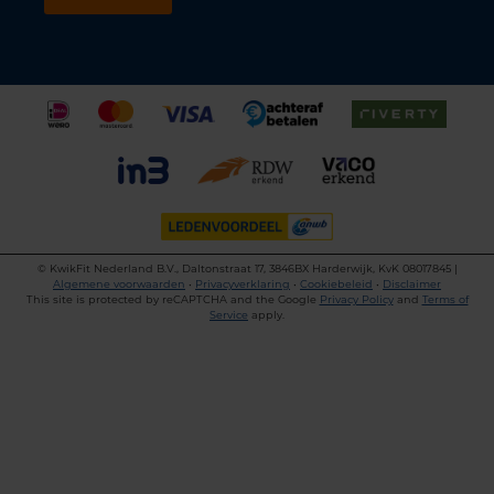
©
KwikFit Nederland B.V., Daltonstraat 17, 3846BX Harderwijk, KvK 08017845 |
Algemene voorwaarden
•
Privacyverklaring
•
Cookiebeleid
•
Disclaimer
This site is protected by reCAPTCHA and the Google
Privacy Policy
and
Terms of
Service
apply.