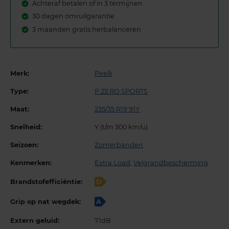
Achteraf betalen of in 3 termijnen
30 dagen omruilgarantie
3 maanden gratis herbalanceren
Merk:
Pirelli
Type:
P ZERO SPORTS
Maat:
235/35 R19 91Y
Snelheid:
Y (t/m 300 km/u)
Seizoen:
Zomerbanden
Kenmerken:
Extra Load
,
Velgrandbescherming
Brandstofefficiëntie:
D
Grip op nat wegdek:
A
Extern geluid:
71dB