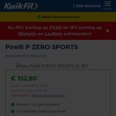
088-5945348
Menu
Achteraf betalen
Nu 20% korting op
Pirelli
en 15% korting op
Michelin
en
Laufenn
autobanden!
Pirelli P ZERO SPORTS
235/35R19 91Y EXTRALOAD
€
152,80
Jouw voordeel:
€ 38,20
Normale prijs: € 191,00
Uitverkocht:
Bekijk alternatieven
Binnen 1 uur gemonteerd
12 maanden productgarantie