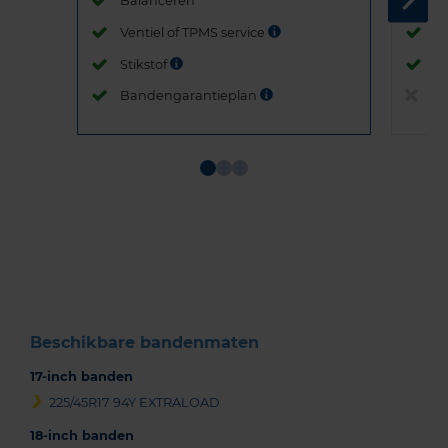
Balanceren
B
Ventiel of TPMS service
Ve
Stikstof
St
Bandengarantieplan
B
Item
1
of
3
Beschikbare bandenmaten
17-inch banden
225/45R17 94Y EXTRALOAD
18-inch banden