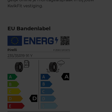
KwikFit vestiging.
EU Bandenlabel
Pirelli
P ZERO SPORTS
235/35R19 91 Y
A
D