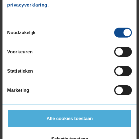
255/45R19 104Y EXTRALOAD
privacyverklaring
.
255/50R19 107W EXTRALOAD
255/50R19 107W EXTRALOAD
255/50R19 107W EXTRALOAD
Toestemmingsselectie
Noodzakelijk
265/35R19 98Y EXTRALOAD
265/45R19 105Y EXTRALOAD
275/35R19 100Y EXTRALOAD
Voorkeuren
275/35R19 100Y EXTRALOAD
275/40R19 105Y EXTRALOAD
Statistieken
285/40R19 107Y EXTRALOAD
285/40R19 107Y EXTRALOAD
295/40R19 108Y EXTRALOAD
Marketing
20-inch banden
235/50R20 104Y EXTRALOAD
245/35R20 91Y
Alle cookies toestaan
245/45R20 103W EXTRALOAD
245/45R20 103Y EXTRALOAD
255/40R20 101Y EXTRALOAD
Selectie toestaan