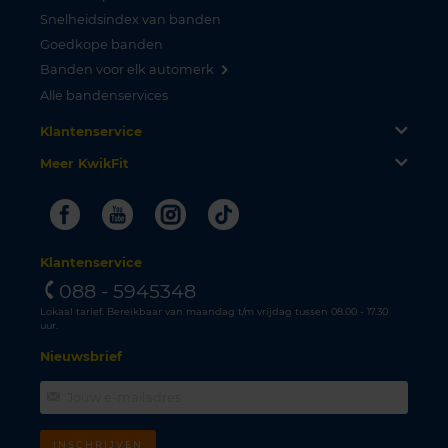
Snelheidsindex van banden
Goedkope banden
Banden voor elk automerk
Alle bandenservices
Klantenservice
Meer KwikFit
Facebook
Youtube
Instagram
Tiktok
Klantenservice
088 - 5945348
Lokaal tarief. Bereikbaar van maandag t/m vrijdag tussen 08.00 - 17.30
uur.
Nieuwsbrief
INSCHRIJVEN