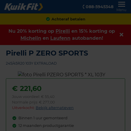
088-5945348
Menu
Klanten geven ons een
8,9
Nu 20% korting op
Pirelli
en 15% korting op
Michelin
en
Laufenn
autobanden!
Pirelli P ZERO SPORTS
245/45R20 103Y EXTRALOAD
€
221,60
Jouw voordeel:
€ 55,40
Normale prijs: € 277,00
Uitverkocht:
Bekijk alternatieven
Binnen 1 uur gemonteerd
12 maanden productgarantie