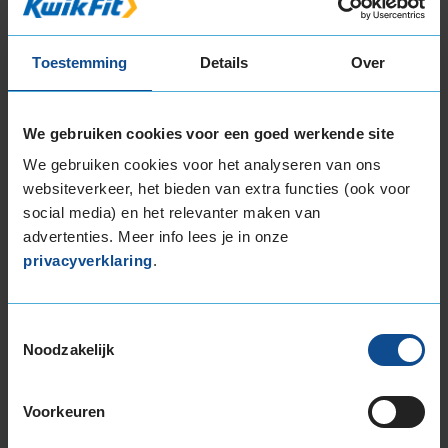
18-inch banden
205/40R18 86W EXTRALOAD RUNFLAT
Toestemming
Details
Over
225/40R18 92Y EXTRALOAD
225/40R18 92Y EXTRALOAD
245/45R18 100Y EXTRALOAD
We gebruiken cookies voor een goed werkende site
19-inch banden
We gebruiken cookies voor het analyseren van ons
225/40R19 93W EXTRALOAD
websiteverkeer, het bieden van extra functies (ook voor
235/35R19 91Y EXTRALOAD
social media) en het relevanter maken van
235/35R19 91Y EXTRALOAD
advertenties. Meer info lees je in onze
privacyverklaring
.
235/35R19 91Y EXTRALOAD
235/40R19 92Y
235/50R19 99W
Toestemmingsselectie
235/50R19 99Y
Noodzakelijk
245/40R19 98Y EXTRALOAD
245/40R19 98Y EXTRALOAD
Voorkeuren
245/50R19 105Y EXTRALOAD
255/35R19 96Y EXTRALOAD