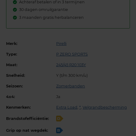
Achteraf betalen of in 3 termijnen
30 dagen omruilgarantie
3 maanden gratis herbalanceren
Merk:
Pirelli
Type:
P ZERO SPORTS
Maat:
245/45 R20 103Y
Snelheid:
Y (t/m 300 km/u)
Seizoen:
Zomerbanden
4x4:
Ja
Kenmerken:
Extra Load
,
*
,
Velgrandbescherming
Brandstofefficiëntie:
D
Grip op nat wegdek:
B