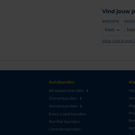
Vind jouw p
BREEDTE
HOOG
kies
kie
Waar vind ik mij
Autobanden
Kl
All-seasonbanden
Mij
Vee
Zomerbanden
Al
Winterbanden
Pri
Extra Load banden
Be
Runflat banden
Re
Caravanbanden