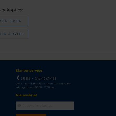
zoekopties:
 KENTEKEN
IJK ADVIES
Klantenservice
088 - 5945348
Lokaal tarief. Bereikbaar van maandag t/m
vrijdag tussen 08.00 - 17.30 uur.
Nieuwsbrief