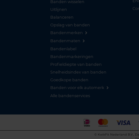
Er
Banden wisselen
Co
Uitlijnen
Balanceren
Opslag van banden
Bandenmerken
Bandenmaten
Bandenlabel
Bandenmarkeringen
Profieldiepte van banden
Snelheidsindex van banden
Goedkope banden
Banden voor elk automerk
Alle bandenservices
©
KwikFit Nederland B.V., Da
Th