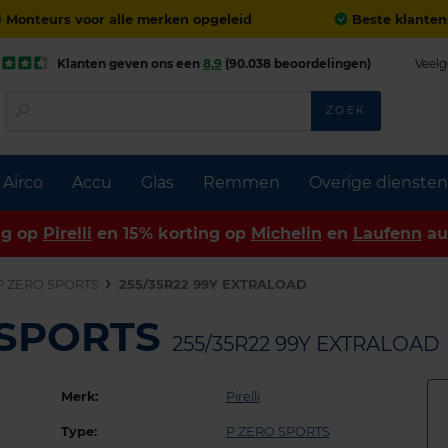
Monteurs voor alle merken opgeleid
Beste klanten
Klanten geven ons een
8,9
(90.038 beoordelingen)
Veelg
ZOEK
Airco
Accu
Glas
Remmen
Overige diensten
ng op
Pirelli
en 15% korting op
Michelin
en
Laufenn
au
P ZERO SPORTS
255/35R22 99Y EXTRALOAD
O SPORTS
255/35R22 99Y EXTRALOAD
Merk:
Pirelli
Type:
P ZERO SPORTS