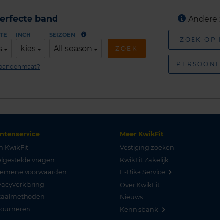
erfecte band
Andere 
TE
INCH
SEIZOEN
ZOEK OP
s
kies
All season
ZOEK
PERSOONL
n bandenmaat?
antenservice
Meer KwikFit
n KwikFit
Vestiging zoeken
lgestelde vragen
KwikFit Zakelijk
gemene voorwaarden
E-Bike Service
vacyverklaring
Over KwikFit
taalmethoden
Nieuws
tourneren
Kennisbank