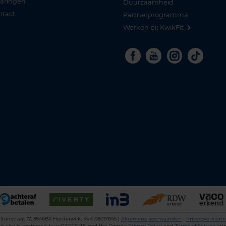
varingen
Duurzaamheid
ntact
Partnerprogramma
Werken bij KwikFit
Facebook
Youtube
Instagra
Tikto
ltonstraat 17, 3846BX Harderwijk, KvK 08017845 |
Algemene voorwaarden
•
Privacyverklari
is site is protected by reCAPTCHA and the Google
Privacy Policy
and
Terms of Service
app