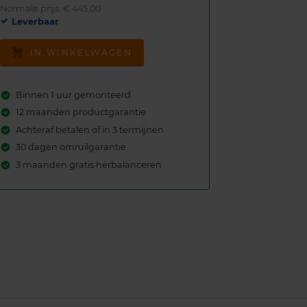
Normale prijs: € 445,00
Leverbaar
IN WINKELWAGEN
Binnen 1 uur gemonteerd
12 maanden productgarantie
Achteraf betalen of in 3 termijnen
30 dagen omruilgarantie
3 maanden gratis herbalanceren