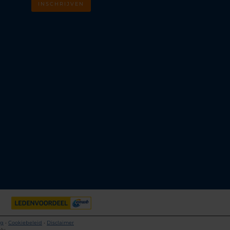
INSCHRIJVEN
m
k
ng
•
Cookiebeleid
•
Disclaimer
ly.