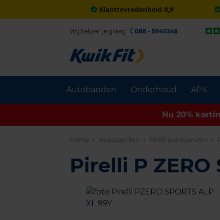
Klanttevredenheid 8,9
Wij helpen je graag.
088 - 5945348
Autobanden
Onderhoud
APK
Nu 20% korti
Home
Autobanden
Pirelli autobanden
Pirelli P ZER