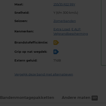
Maat:
255/35 R22 99Y
Snelheid:
Y (t/m 300 km/u)
Seizoen:
Zomerbanden
Extra Load
,
E ALP
,
Kenmerken:
Velgrandbescherming
Brandstofefficiëntie:
D
Grip op nat wegdek:
B
Extern geluid:
71dB
Vergelijk deze band met alternatieven
Bandenmontage­pakketten
Andere maten
117