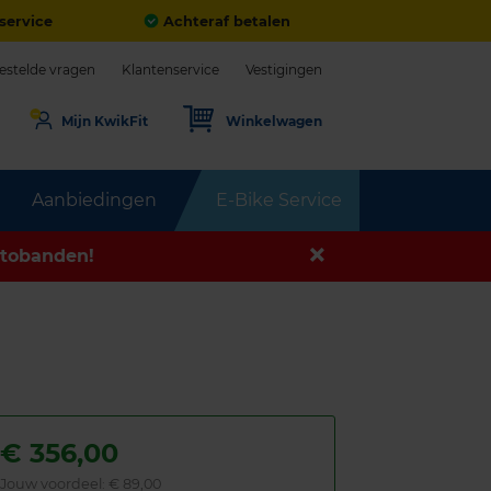
service
Achteraf betalen
estelde vragen
Klantenservice
Vestigingen
Mijn KwikFit
Winkelwagen
Aanbiedingen
E-Bike Service
tobanden!
€
356,00
Jouw voordeel:
€ 89,00