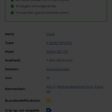
30 dagen omruilgarantie
3 maanden gratis herbalanceren
Merk:
Pirelli
Type:
P ZERO SPORTS
Maat:
315/40 R21 111Y
Snelheid:
Y (t/m 300 km/u)
Seizoen:
Zomerbanden
4x4:
Ja
MO-S
,
Velgrandbescherming
,
Extra
Kenmerken:
stil
Brandstofefficiëntie:
C
Grip op nat wegdek:
A