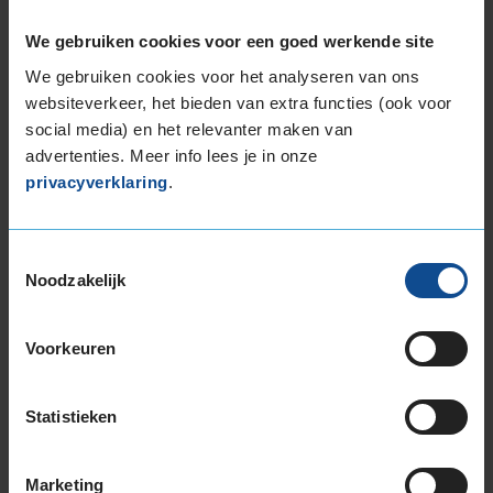
235/35R19 91Y EXTRALOAD
We gebruiken cookies voor een goed werkende site
235/35R19 91Y EXTRALOAD
We gebruiken cookies voor het analyseren van ons
235/35R19 91Y EXTRALOAD
websiteverkeer, het bieden van extra functies (ook voor
235/40R19 92Y
social media) en het relevanter maken van
235/50R19 99W
advertenties. Meer info lees je in onze
235/50R19 99Y
privacyverklaring
.
245/40R19 98Y EXTRALOAD
245/40R19 98Y EXTRALOAD
245/50R19 105Y EXTRALOAD
Toestemmingsselectie
255/35R19 96Y EXTRALOAD
Noodzakelijk
255/40R19 100Y EXTRALOAD
255/40R19 100Y EXTRALOAD RUNFLAT
Voorkeuren
255/45R19 104Y EXTRALOAD
255/50R19 107W EXTRALOAD
255/50R19 107W EXTRALOAD
Statistieken
255/50R19 107W EXTRALOAD
265/35R19 98Y EXTRALOAD
Marketing