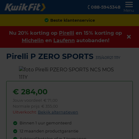
088-5945348
Menu
Achteraf betalen
Nu 20% korting op
Pirelli
en 15% korting op
Michelin
en
Laufenn
autobanden!
Pirelli P ZERO SPORTS
315/40R21 111Y
€
284,00
Jouw voordeel:
€ 71,00
Normale prijs: € 355,00
Uitverkocht:
Bekijk alternatieven
Binnen 1 uur gemonteerd
12 maanden productgarantie
Achteraf betalen of in 3 termijnen