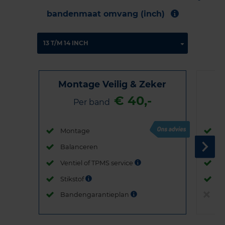
bandenmaat omvang (inch)
Montage Veilig & Zeker
€ 40,-
Per band
Montage
M
Balanceren
B
Ventiel of TPMS service
Ve
Stikstof
St
Bandengarantieplan
B