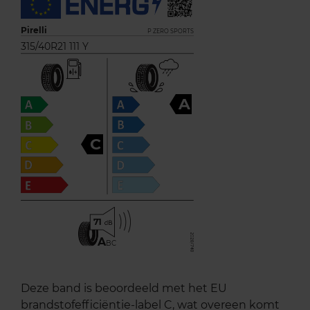
Pirelli
P ZERO SPORTS
315/40R21 111 Y
A
C
71
A
BC
Deze band is beoordeeld met het EU
brandstofefficiëntie-label C, wat overeen komt