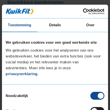
Beschikbare bandenmaten
17-inch banden
225/45R17 94Y EXTRALOAD
Toestemming
Details
Over
18-inch banden
205/40R18 86W EXTRALOAD RUNFLAT
225/40R18 92Y EXTRALOAD
We gebruiken cookies voor een goed werkende site
225/40R18 92Y EXTRALOAD
We gebruiken cookies voor het analyseren van ons
245/45R18 100Y EXTRALOAD
websiteverkeer, het bieden van extra functies (ook voor
19-inch banden
social media) en het relevanter maken van
225/40R19 93W EXTRALOAD
advertenties. Meer info lees je in onze
235/35R19 91Y EXTRALOAD
privacyverklaring
.
235/35R19 91Y EXTRALOAD
235/35R19 91Y EXTRALOAD
235/40R19 92Y
Toestemmingsselectie
Noodzakelijk
235/50R19 99W
235/50R19 99Y
245/40R19 98Y EXTRALOAD