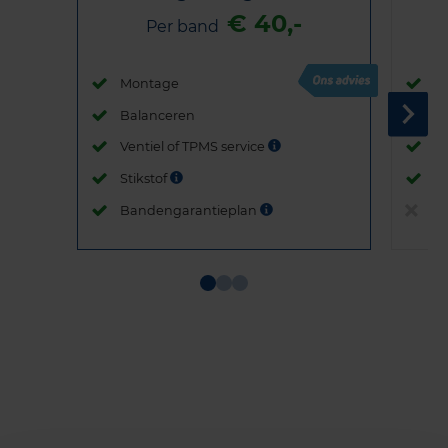
€ 40,-
Per band
Montage
M
Balanceren
B
Ventiel of TPMS service
Ve
Stikstof
St
Bandengarantieplan
B
Item
1
of
3