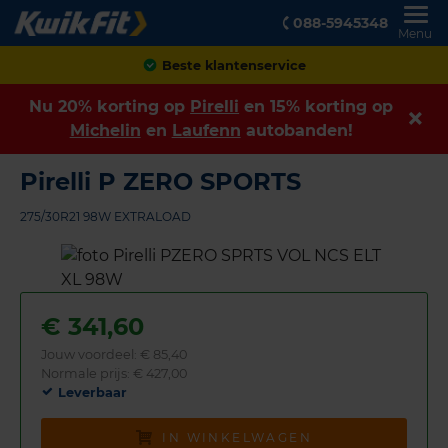
088-5945348
Menu
Achteraf betalen
Nu 20% korting op
Pirelli
en 15% korting op
Michelin
en
Laufenn
autobanden!
Pirelli P ZERO SPORTS
275/30R21 98W EXTRALOAD
€
341,60
Jouw voordeel:
€ 85,40
Normale prijs: € 427,00
Leverbaar
IN WINKELWAGEN