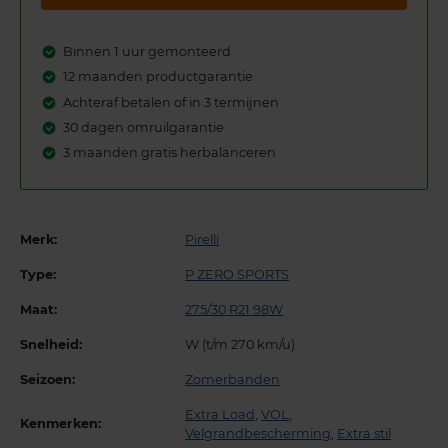
Binnen 1 uur gemonteerd
12 maanden productgarantie
Achteraf betalen of in 3 termijnen
30 dagen omruilgarantie
3 maanden gratis herbalanceren
Merk:
Pirelli
Type:
P ZERO SPORTS
Maat:
275/30 R21 98W
Snelheid:
W (t/m 270 km/u)
Seizoen:
Zomerbanden
Extra Load
,
VOL
,
Kenmerken:
Velgrandbescherming
,
Extra stil