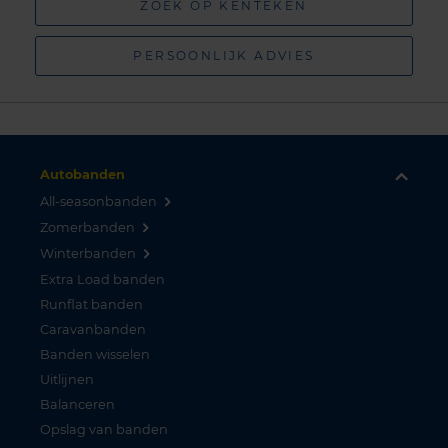
ZOEK OP KENTEKEN
PERSOONLIJK ADVIES
Autobanden
All-seasonbanden
Zomerbanden
Winterbanden
Extra Load banden
Runflat banden
Caravanbanden
Banden wisselen
Uitlijnen
Balanceren
Opslag van banden