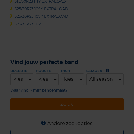
315/30R23 111Y EXTRALOAD
325/30R23 109Y EXTRALOAD
325/30R23 109Y EXTRALOAD
325/35R23 111Y
Vind jouw perfecte band
BREEDTE
HOOGTE
INCH
SEIZOEN
kies
kies
kies
All season
Waar vind ik mijn bandenmaat?
ZOEK
Andere zoekopties: