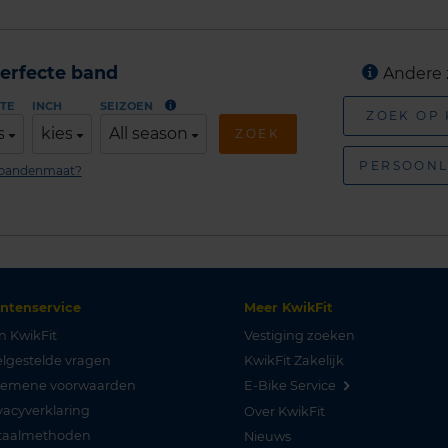
erfecte band
Andere 
TE
INCH
SEIZOEN
ZOEK OP
s
kies
All season
ZOEK
PERSOONL
n bandenmaat?
antenservice
Meer KwikFit
n KwikFit
Vestiging zoeken
lgestelde vragen
KwikFit Zakelijk
gemene voorwaarden
E-Bike Service
vacyverklaring
Over KwikFit
taalmethoden
Nieuws