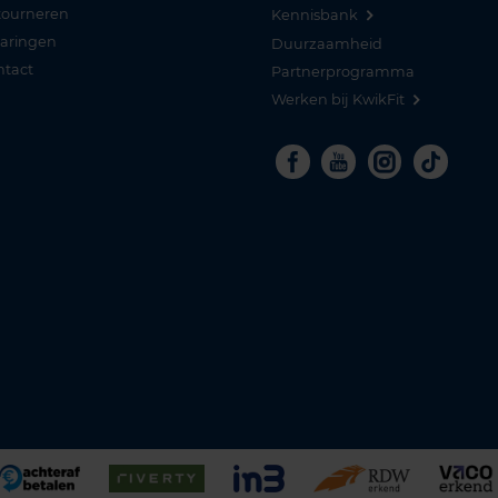
tourneren
Kennisbank
varingen
Duurzaamheid
ntact
Partnerprogramma
Werken bij KwikFit
Facebook
Youtube
Instagra
Tikto