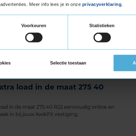
rd loopvlakpatroon zorgt voor een langere
advertenties. Meer info lees je in onze
privacyverklaring
.
den: Deze band heeft brede groeven wat zorgt
 waardoor het risico op aquaplaning wordt
Voorkeuren
Statistieken
 op natte oppervlakken wordt behouden.
ad (verstevigde band)
tuigen die banden met een hoger
okies
Selectie toestaan
A
vigde banden zijn te herkennen aan het
xtra load in de maat 275 40
load in de maat 275 40 R22 eenvoudig online en
ak in bij jouw KwikFit vestiging.