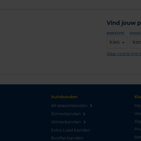
Vind jouw p
BREEDTE
HOOG
kies
kie
Waar vind ik mij
Autobanden
Kl
All-seasonbanden
Mij
Vee
Zomerbanden
Al
Winterbanden
Pri
Extra Load banden
Be
Runflat banden