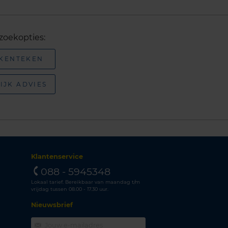
zoekopties:
 KENTEKEN
IJK ADVIES
Klantenservice
088 - 5945348
Lokaal tarief. Bereikbaar van maandag t/m
vrijdag tussen 08.00 - 17.30 uur.
Nieuwsbrief