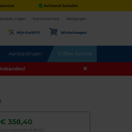
service
Achteraf betalen
estelde vragen
Klantenservice
Vestigingen
Mijn KwikFit
Winkelwagen
Aanbiedingen
E-Bike Service
tobanden!
D
€
358,40
Jouw voordeel:
€ 89,60