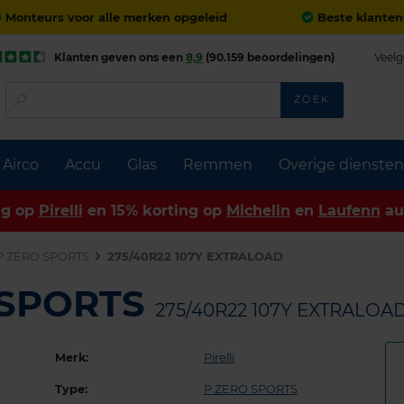
Monteurs voor alle merken opgeleid
Beste klanten
Klanten geven ons een
8,9
(90.159 beoordelingen)
Veelg
ZOEK
Airco
Accu
Glas
Remmen
Overige diensten
ng op
Pirelli
en 15% korting op
Michelin
en
Laufenn
au
P ZERO SPORTS
275/40R22 107Y EXTRALOAD
O SPORTS
275/40R22 107Y EXTRALOA
Merk:
Pirelli
Type:
P ZERO SPORTS