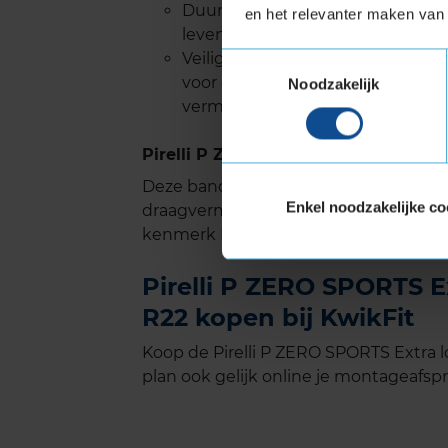
Duurzaamheid: Een geoptimalisee
en het relevanter maken van 
levensduur.
Veiligheid in Natte Omstandighe
Toestemmingsselectie
voor een efficiënte waterafvoer,
Noodzakelijk
verminderd en optimale tractie
Pirelli P ZERO SPORTS met Extra Lo
Deze band is ook geschikt voor voer
Enkel noodzakelijke co
draagvermogen nodig hebben. Verste
kenmerk Extra Load.
Pirelli P ZERO SPORTS E
R22 kopen bij KwikFit
Koop de Pirelli P ZERO SPORTS Extra 
plan ook gelijk online je montageafspra