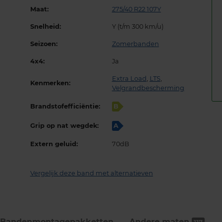
Maat:
275/40 R22 107Y
Snelheid:
Y (t/m 300 km/u)
Seizoen:
Zomerbanden
4x4:
Ja
Extra Load
,
LTS
,
Kenmerken:
Velgrandbescherming
Brandstofefficiëntie:
B
Grip op nat wegdek:
A
Extern geluid:
70dB
Vergelijk deze band met alternatieven
Bandenmontage­pakketten
Andere maten