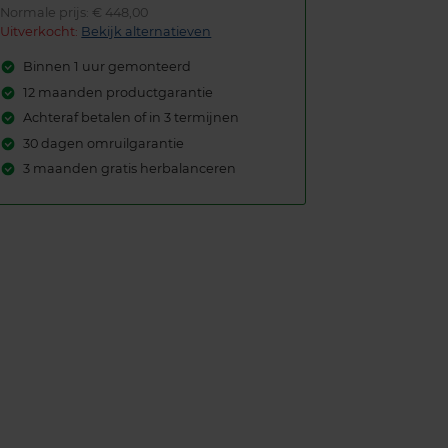
Normale prijs: € 448,00
Uitverkocht:
Bekijk alternatieven
Binnen 1 uur gemonteerd
12 maanden productgarantie
Achteraf betalen of in 3 termijnen
30 dagen omruilgarantie
3 maanden gratis herbalanceren