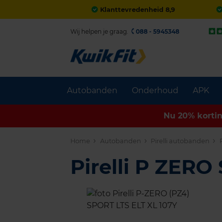
Klanttevredenheid 8,9
Wij helpen je graag.
088 - 5945348
Autobanden
Onderhoud
APK
Nu 20% korti
Home
Autobanden
Pirelli autobanden
Pirelli P ZER