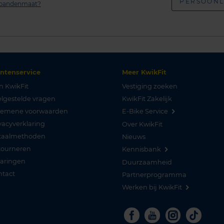
PERSOONL
n bandenmaat?
antenservice
Meer KwikFit
n KwikFit
Vestiging zoeken
lgestelde vragen
KwikFit Zakelijk
gemene voorwaarden
E-Bike Service
vacyverklaring
Over KwikFit
taalmethoden
Nieuws
tourneren
Kennisbank
varingen
Duurzaamheid
ntact
Partnerprogramma
Werken bij KwikFit
Facebook
Youtube
Instagra
Tikto