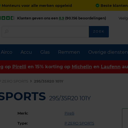
Monteurs voor alle merken opgeleid
Beste klanten
Klanten geven ons een
8,9
(90.156 beoordelingen)
Veelg
ZOEK
Airco
Accu
Glas
Remmen
Overige diensten
ng op
Pirelli
en 15% korting op
Michelin
en
Laufenn
au
P ZERO SPORTS
295/35R20 101Y
O SPORTS
295/35R20 101Y
Merk:
Pirelli
Type:
P ZERO SPORTS