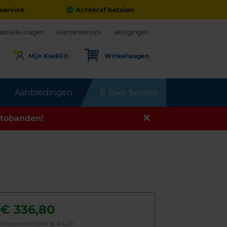
service
Achteraf betalen
estelde vragen
Klantenservice
Vestigingen
Mijn KwikFit
Winkelwagen
Aanbiedingen
E-Bike Service
tobanden!
€
336,80
Jouw voordeel:
€ 84,20