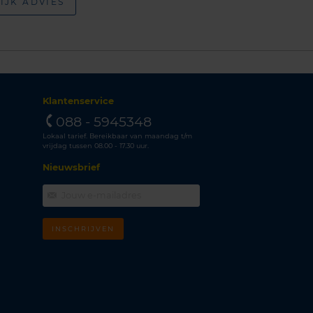
IJK ADVIES
Klantenservice
088 - 5945348
Lokaal tarief. Bereikbaar van maandag t/m
vrijdag tussen 08.00 - 17.30 uur.
Nieuwsbrief
INSCHRIJVEN
m
k