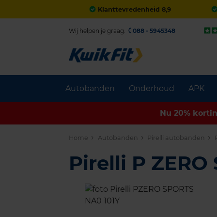
Klanttevredenheid 8,9
Wij helpen je graag.
088 - 5945348
Autobanden
Onderhoud
APK
Nu 20% korti
Home
Autobanden
Pirelli autobanden
Pirelli P ZER