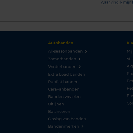
Waar vind ik mij
Autobanden
Kl
All-seasonbanden
Mij
Vee
Zomerbanden
Al
Winterbanden
Pri
Extra Load banden
Be
Runflat banden
Re
Caravanbanden
Er
Banden wisselen
Co
Uitlijnen
Balanceren
Opslag van banden
Bandenmerken