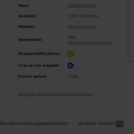
Maat:
295/35 R20 101Y
Snelheid:
Y (t/m 300 km/u)
Seizoen:
Zomerbanden
NA0
,
Kenmerken:
Velgrandbescherming
Brandstofefficiëntie:
D
Grip op nat wegdek:
A
Extern geluid:
73dB
Vergelijk deze band met alternatieven
Bandenmontage­pakketten
Andere maten
117