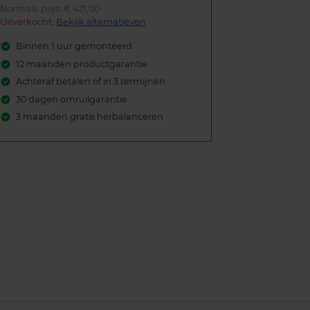
Normale prijs: € 421,00
Uitverkocht:
Bekijk alternatieven
Binnen 1 uur gemonteerd
12 maanden productgarantie
Achteraf betalen of in 3 termijnen
30 dagen omruilgarantie
3 maanden gratis herbalanceren