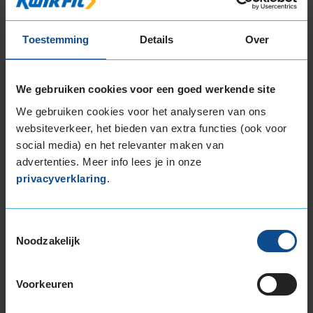
18-inch banden
205/40R18 86W EXTRALOAD RUNFLAT
Toestemming
Details
Over
225/40R18 92Y EXTRALOAD
225/40R18 92Y EXTRALOAD
245/45R18 100Y EXTRALOAD
We gebruiken cookies voor een goed werkende site
19-inch banden
We gebruiken cookies voor het analyseren van ons
225/40R19 93W EXTRALOAD
websiteverkeer, het bieden van extra functies (ook voor
235/35R19 91Y EXTRALOAD
social media) en het relevanter maken van
235/35R19 91Y EXTRALOAD
advertenties. Meer info lees je in onze
235/35R19 91Y EXTRALOAD
privacyverklaring
.
235/40R19 92Y
235/50R19 99W
Toestemmingsselectie
235/50R19 99Y
Noodzakelijk
245/40R19 98Y EXTRALOAD
245/40R19 98Y EXTRALOAD
245/50R19 105Y EXTRALOAD
Voorkeuren
255/35R19 96Y EXTRALOAD