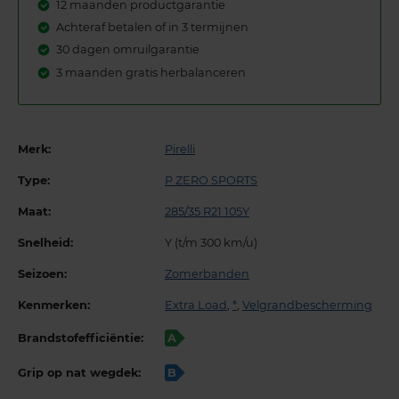
12 maanden productgarantie
Achteraf betalen of in 3 termijnen
30 dagen omruilgarantie
3 maanden gratis herbalanceren
Merk:
Pirelli
Type:
P ZERO SPORTS
Maat:
285/35 R21 105Y
Snelheid:
Y (t/m 300 km/u)
Seizoen:
Zomerbanden
Kenmerken:
Extra Load
,
*
,
Velgrandbescherming
Brandstofefficiëntie:
A
Grip op nat wegdek:
B