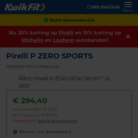
088-5945348
Menu
Achteraf betalen
Nu 20% korting op
Pirelli
en 15% korting op
Michelin
en
Laufenn
autobanden!
Pirelli P ZERO SPORTS
285/35R21 105Y EXTRALOAD
€
294,40
Jouw voordeel:
€ 73,60
Normale prijs: € 368,00
Uitverkocht:
Bekijk alternatieven
Binnen 1 uur gemonteerd