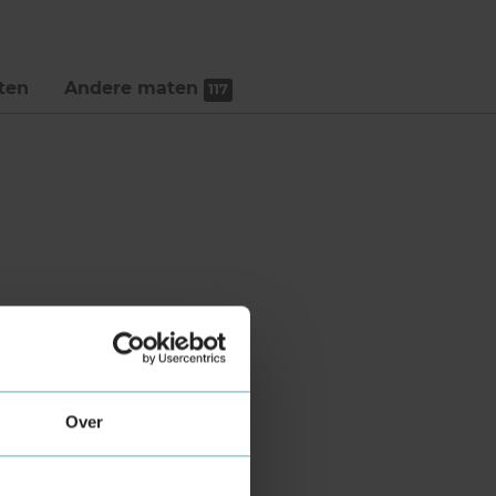
ten
Andere maten
117
Over