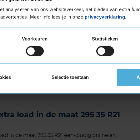
t zorgt voor optimale handling en wendbaarheid.
t analyseren van ons websiteverkeer, het bieden van extra func
ructie vermindert weg- en bandengeluid, wat
advertenties. Meer info lees je in onze
privacyverklaring
.
 rit.
rd loopvlakpatroon zorgt voor een langere
Voorkeuren
Statistieken
den: Deze band heeft brede groeven wat zorgt
 waardoor het risico op aquaplaning wordt
 op natte oppervlakken wordt behouden.
ad (verstevigde band)
okies
Selectie toestaan
A
tuigen die banden met een hoger
vigde banden zijn te herkennen aan het
xtra load in de maat 295 35 R21
oad in de maat 295 35 R21 eenvoudig online en