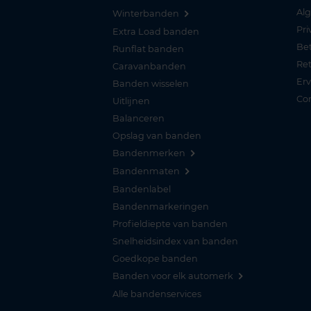
Al
Winterbanden
Pri
Extra Load banden
Be
Runflat banden
Re
Caravanbanden
Er
Banden wisselen
Co
Uitlijnen
Balanceren
Opslag van banden
Bandenmerken
Bandenmaten
Bandenlabel
Bandenmarkeringen
Profieldiepte van banden
Snelheidsindex van banden
Goedkope banden
Banden voor elk automerk
Alle bandenservices