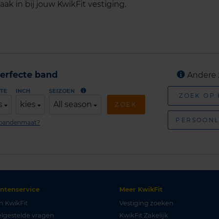
ak in bij jouw KwikFit vestiging.
erfecte band
Andere 
TE
INCH
SEIZOEN
ZOEK OP
s
kies
All season
ZOEK
PERSOONL
n bandenmaat?
antenservice
Meer KwikFit
n KwikFit
Vestiging zoeken
lgestelde vragen
KwikFit Zakelijk