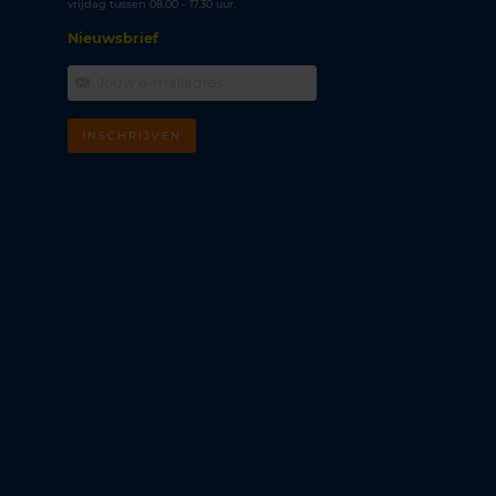
vrijdag tussen 08.00 - 17.30 uur.
Nieuwsbrief
INSCHRIJVEN
m
k