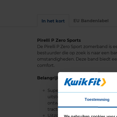
EU Bandenlabel
In het kort
Pirelli P Zero Sports
De Pirelli P Zero Sport zomerband is 
bestuurder die op zoek is naar een ban
omstandigheden. Deze band biedt een
comfort.
Belangrijke eigenschappen
Superieure Grip: Een geavanceer
uitstekende grip op zowel droge
Toestemming
ontwerp zorgt voor maximale con
tractie en controle, vooral in bo
Uitzonderlijke Handling: Het in
We gebruiken cookies voor 