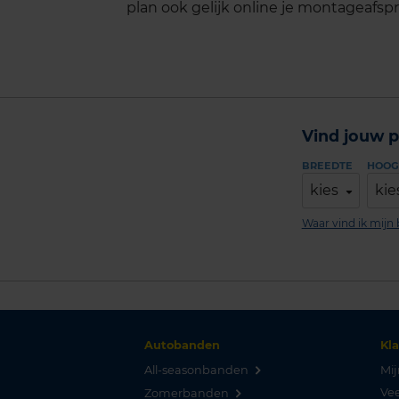
plan ook gelijk online je montageafspra
Vind jouw p
BREEDTE
HOOG
kies
kie
Waar vind ik mij
Autobanden
Kl
All-seasonbanden
Mij
Vee
Zomerbanden