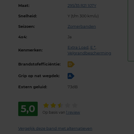
Maat:
295/35 R21 107Y
Snelheid:
Y (t/m 300 km/u)
Seizoen:
Zomerbanden
4x4:
Ja
Extra Load
,
E *
,
Kenmerken:
Velgrandbescherming
Brandstofefficiëntie:
D
Grip op nat wegdek:
A
Extern geluid:
73dB
5,0
Op basis van
1 review
Vergelijk deze band met alternatieven