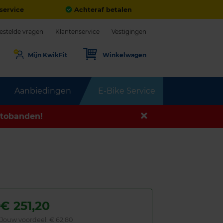
service
Achteraf betalen
estelde vragen
Klantenservice
Vestigingen
Mijn KwikFit
Winkelwagen
Aanbiedingen
E-Bike Service
tobanden!
€
251,20
Jouw voordeel:
€ 62,80