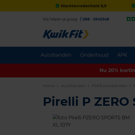
Klanttevredenheid 8,9
Wij helpen je graag.
088 - 5945348
Autobanden
Onderhoud
APK
Nu 20% korti
Home
Autobanden
Pirelli autobanden
Pirelli P ZER