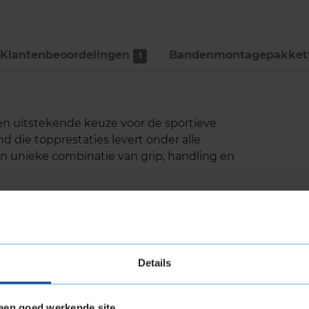
Klantenbeoordelingen
Bandenmontage­pakket
1
een uitstekende keuze voor de sportieve
d die topprestaties levert onder alle
 unieke combinatie van grip, handling en
de loopvlaksamenstelling zorgt voor een
 als natte wegen. Het unieke asymmetrische
Details
tact met de weg, wat resulteert in verbeterde
chten en bij hoge snelheden.
novatieve schouderontwerp biedt verhoogde
een goed werkende site