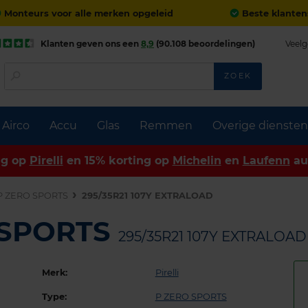
Monteurs voor alle merken opgeleid
Beste klanten
Klanten geven ons een
8,9
(90.108 beoordelingen)
Veelg
ZOEK
Airco
Accu
Glas
Remmen
Overige diensten
ng op
Pirelli
en 15% korting op
Michelin
en
Laufenn
au
P ZERO SPORTS
295/35R21 107Y EXTRALOAD
O SPORTS
295/35R21 107Y EXTRALOAD
Merk:
Pirelli
Type:
P ZERO SPORTS