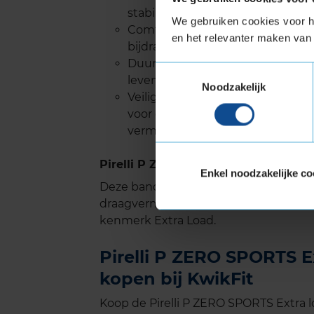
stabiliteit en responsiviteit, wa
We gebruiken cookies voor he
Comfort: De geavanceerde const
en het relevanter maken van 
bijdraagt aan een soepele en stille
Duurzaamheid: Een geoptimalisee
Toestemmingsselectie
levensduur.
Noodzakelijk
Veiligheid in Natte Omstandighe
voor een efficiënte waterafvoer,
verminderd en optimale tractie
Pirelli P ZERO SPORTS met Extra Lo
Enkel noodzakelijke co
Deze band is ook geschikt voor voer
draagvermogen nodig hebben. Verste
kenmerk Extra Load.
Pirelli P ZERO SPORTS E
kopen bij KwikFit
Koop de Pirelli P ZERO SPORTS Extra l