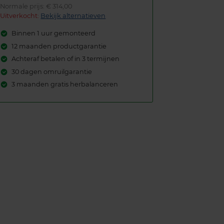
Normale prijs: € 314,00
Uitverkocht:
Bekijk alternatieven
Binnen 1 uur gemonteerd
12 maanden productgarantie
Achteraf betalen of in 3 termijnen
30 dagen omruilgarantie
3 maanden gratis herbalanceren