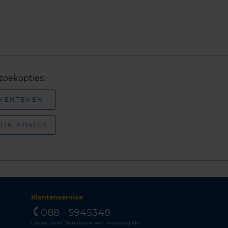
zoekopties:
 KENTEKEN
IJK ADVIES
Klantenservice
088 - 5945348
Lokaal tarief. Bereikbaar van maandag t/m