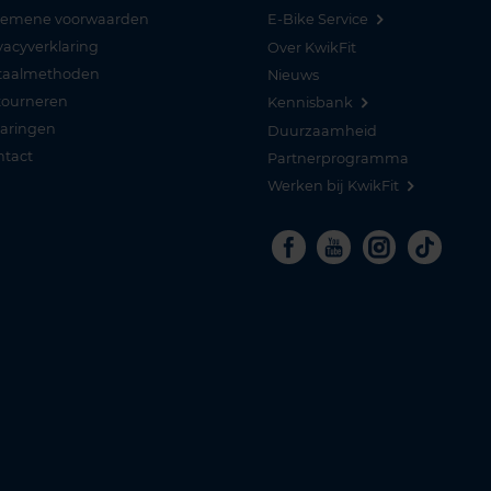
gemene voorwaarden
E-Bike Service
vacyverklaring
Over KwikFit
taalmethoden
Nieuws
tourneren
Kennisbank
varingen
Duurzaamheid
ntact
Partnerprogramma
Werken bij KwikFit
Facebook
Youtube
Instagra
Tikto