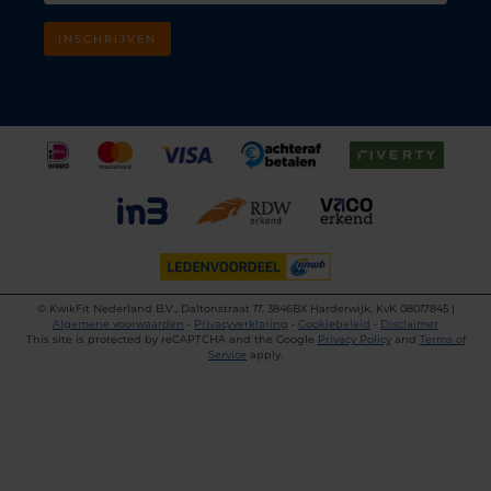
INSCHRIJVEN
©
KwikFit Nederland B.V., Daltonstraat 17, 3846BX Harderwijk, KvK 08017845 |
Algemene voorwaarden
•
Privacyverklaring
•
Cookiebeleid
•
Disclaimer
This site is protected by reCAPTCHA and the Google
Privacy Policy
and
Terms of
Service
apply.