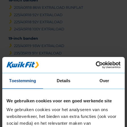
18-inch banden
205/40R18 86W EXTRALOAD RUNFLAT
225/40R18 92Y EXTRALOAD
225/40R18 92Y EXTRALOAD
245/45R18 100Y EXTRALOAD
19-inch banden
225/40R19 93W EXTRALOAD
235/35R19 91Y EXTRALOAD
235/35R19 91Y EXTRALOAD
235/35R19 91Y EXTRALOAD
235/40R19 92Y
Toestemming
Details
Over
235/50R19 99W
235/50R19 99Y
245/40R19 98Y EXTRALOAD
We gebruiken cookies voor een goed werkende site
245/40R19 98Y EXTRALOAD
We gebruiken cookies voor het analyseren van ons
245/50R19 105Y EXTRALOAD
websiteverkeer, het bieden van extra functies (ook voor
255/35R19 96Y EXTRALOAD
social media) en het relevanter maken van
255/40R19 100Y EXTRALOAD