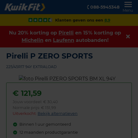
088-5945348
Menu
Klanten geven ons een
8,9
Nu 20% korting op
Pirelli
en 15% korting op
Michelin
en
Laufenn
autobanden!
Pirelli P ZERO SPORTS
225/45R17 94Y EXTRALOAD
€
121,59
Jouw voordeel:
€ 30,40
Normale prijs: € 151,99
Uitverkocht:
Bekijk alternatieven
Binnen 1 uur gemonteerd
12 maanden productgarantie