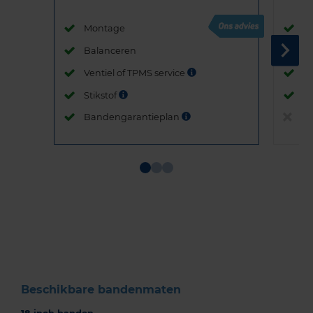
Montage
M
Balanceren
B
Ventiel of TPMS service
Ve
Stikstof
St
Bandengarantieplan
B
Item
1
of
3
Beschikbare bandenmaten