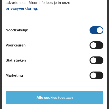
advertenties. Meer info lees je in onze
255/40R19 100Y EXTRALOAD RUNFLAT
privacyverklaring
.
255/45R19 104Y EXTRALOAD
255/50R19 107W EXTRALOAD
255/50R19 107W EXTRALOAD
Toestemmingsselectie
255/50R19 107W EXTRALOAD
Noodzakelijk
265/35R19 98Y EXTRALOAD
265/45R19 105Y EXTRALOAD
Voorkeuren
275/35R19 100Y EXTRALOAD
275/35R19 100Y EXTRALOAD
Statistieken
275/40R19 105Y EXTRALOAD
285/40R19 107Y EXTRALOAD
285/40R19 107Y EXTRALOAD
Marketing
295/40R19 108Y EXTRALOAD
20-inch banden
235/50R20 104Y EXTRALOAD
Alle cookies toestaan
245/35R20 91Y
245/45R20 103W EXTRALOAD