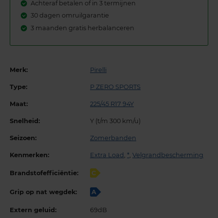
Achteraf betalen of in 3 termijnen
30 dagen omruilgarantie
3 maanden gratis herbalanceren
Merk:
Pirelli
Type:
P ZERO SPORTS
Maat:
225/45 R17 94Y
Snelheid:
Y (t/m 300 km/u)
Seizoen:
Zomerbanden
Kenmerken:
Extra Load
,
*
,
Velgrandbescherming
Brandstofefficiëntie:
C
Grip op nat wegdek:
A
Extern geluid:
69dB